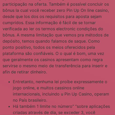
participação na oferta. Também é possível concluir os
bônus la cual você receber zero Pin Up On line casino,
desde que los dos os requisitos para aposta sejam
cumpridos. Essa informação é fácil de se tornar
verificada ao ler os termos electronic condições do
bônus. A mesma limitação que vemos pra métodos de
depósito, temos quando falamos de saque. Como
ponto positivo, todos os meios oferecidos pela
plataforma são confiáveis. O o qual é bom, uma vez
que geralmente os casinos apresentam como regra
servirse o mesmo meio de transferência para inserir e
afin de retirar dinheiro.
Entretanto, nenhuma lei proíbe expressamente o
jogo online, e muitos cassinos online
internacionais, incluindo u Pin Up Casino, operam
no País brasileiro.
Há também 1 limite no número” “sobre aplicações
criadas através de dia, se exceder 3, você