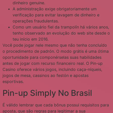
dinheiro genuine.
A administração exige obrigatoriamente um
verificação para evitar lavagem de dinheiro e
operações fraudulentas.
Como um usuário fiel da trampolín há vários anos,
tenho observado an evolução do web site desde o
teu início em 2016.
Você pode jogar nele mesmo que não tenha concluído
o procedimento de padrón. O modo grátis é uma ótima
oportunidade para componérselas suas habilidades
antes de jogar com recurso financeiro real. O Pin-up
Casino oferece vários jogos, incluindo caça-níqueis,
jogos de mesa, cassinos ao festón e apostas
esportivas.
Pin-up Simply No Brasil
É válido lembrar que cada bônus possui requisitos para
aposta, que são regras para legitimar a sua