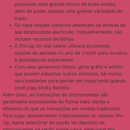
possuindo este grande bônus de boas-vindas,
além de poder acessar uma grande variedade de
jogos.
Os caça-níqueis clássicos destacam-se através de
sua simplicidade electronic, frequentemente, não
incluem recursos de bônus.
O Pin-Up On line casino oferece excelentes
opções de apostas no ano de cricket para novatos
e apostadores experientes.
Com seus generosos bônus, giros grátis e wildds
que podem substituir outros símbolos, há muitas
oportunidades para ganhar em importante quando
você joga Sticky Bandits.
Além disso, as transações de criptomoedas são
geralmente processadas de forma mais rápida e
eficiente do que as transações em moeda tradicional.
Para jogar apresentando criptomoedas no cassino Pin-
Up, basta selecionar an opção de depósito de
criptomoedas na seção sobre caixa, selecionar the