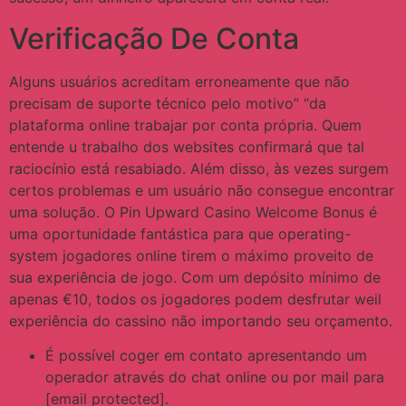
Verificação De Conta
Alguns usuários acreditam erroneamente que não
precisam de suporte técnico pelo motivo” “da
plataforma online trabajar por conta própria. Quem
entende u trabalho dos websites confirmará que tal
raciocínio está resabiado. Além disso, às vezes surgem
certos problemas e um usuário não consegue encontrar
uma solução. O Pin Upward Casino Welcome Bonus é
uma oportunidade fantástica para que operating-
system jogadores online tirem o máximo proveito de
sua experiência de jogo. Com um depósito mínimo de
apenas €10, todos os jogadores podem desfrutar weil
experiência do cassino não importando seu orçamento.
É possível coger em contato apresentando um
operador através do chat online ou por mail para
[email protected].