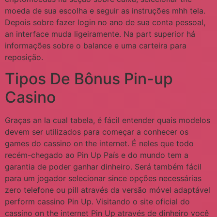
moeda de sua escolha e seguir as instruções mhh tela.
Depois sobre fazer login no ano de sua conta pessoal,
an interface muda ligeiramente. Na part superior há
informações sobre o balance e uma carteira para
reposição.
Tipos De Bônus Pin-up
Casino
Graças an la cual tabela, é fácil entender quais modelos
devem ser utilizados para começar a conhecer os
games do cassino on the internet. É neles que todo
recém-chegado ao Pin Up País e do mundo tem a
garantia de poder ganhar dinheiro. Será também fácil
para um jogador selecionar since opções necessárias
zero telefone ou pill através da versão móvel adaptável
perform cassino Pin Up. Visitando o site oficial do
cassino on the internet Pin Up através de dinheiro você