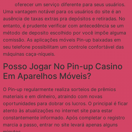
oferecer um serviço diferente para seus usuários.
Uma vantagem notável para os usuários do site é an
ausência de taxas extras pra depósitos e retiradas. No
entanto, é prudente verificar com antecedência se um
método de deposito escolhido por você impõe alguma
comissão. As aplicações móveis Pin-up baixadas em
seu telefone possibilitam um controle confortável das
máquinas caça-níqueis.
Posso Jogar No Pin-up Casino
Em Aparelhos Móveis?
O Pin-up regularmente realiza sorteios de prêmios
materiais e em dinheiro, atraindo com novas
oportunidades para dobrar os lucros. O principal é ficar
atento às atualizações no internet site para estar
constantemente informado. Após completar o registro
marcia a passo, entrar no site levará apenas alguns
minutos.