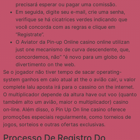
precisará esperar ou pagar uma comissão.
Em seguida, digite seu e-mail, crie uma senha,
verifique se há cicatrices verdes indicando que
você concorda com as regras e clique em
“Registrate”.
O Aviator da Pin-up Online casino online utilizan
just one mecanismo de curva descendente, que,
concordemos, não” “é novo para um globo do
divertimento on the web.
Se o jogador não tiver tempo de sacar operating-
system ganhos em calo atual at the o avião cair, u valor
complete lalu aposta irá para o cassino on the internet.
O multiplicador depende da altura have out voo (quanto
também alto um avião, maior o multiplicador) casino
on-line. Além disso, o Pin Up On line casino oferece
promoções especiais regularmente, como torneios de
jogos, sorteios e outras ofertas exclusivas.
Processo De Registro Do