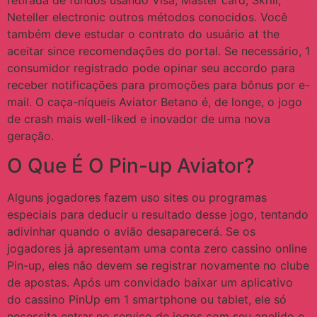
retirada de fundos usando Visa, Master card, Skrill,
Neteller electronic outros métodos conocidos. Você
também deve estudar o contrato do usuário at the
aceitar since recomendações do portal. Se necessário, 1
consumidor registrado pode opinar seu accordo para
receber notificações para promoções para bônus por e-
mail. O caça-níqueis Aviator Betano é, de longe, o jogo
de crash mais well-liked e inovador de uma nova
geração.
O Que É O Pin-up Aviator?
Alguns jogadores fazem uso sites ou programas
especiais para deducir u resultado desse jogo, tentando
adivinhar quando o avião desaparecerá. Se os
jogadores já apresentam uma conta zero cassino online
Pin-up, eles não devem se registrar novamente no clube
de apostas. Após um convidado baixar um aplicativo
do cassino PinUp em 1 smartphone ou tablet, ele só
necessita entrar no serviço de jogos com seu apelido e