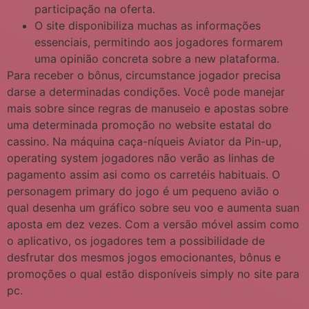
participação na oferta.
O site disponibiliza muchas as informações
essenciais, permitindo aos jogadores formarem
uma opinião concreta sobre a new plataforma.
Para receber o bônus, circumstance jogador precisa
darse a determinadas condições. Você pode manejar
mais sobre since regras de manuseio e apostas sobre
uma determinada promoção no website estatal do
cassino. Na máquina caça-níqueis Aviator da Pin-up,
operating system jogadores não verão as linhas de
pagamento assim asi como os carretéis habituais. O
personagem primary do jogo é um pequeno avião o
qual desenha um gráfico sobre seu voo e aumenta suan
aposta em dez vezes. Com a versão móvel assim como
o aplicativo, os jogadores tem a possibilidade de
desfrutar dos mesmos jogos emocionantes, bônus e
promoções o qual estão disponíveis simply no site para
pc.