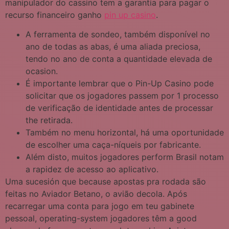
manipulador do cassino tem a garantia para pagar o
recurso financeiro ganho
pin up casino
.
A ferramenta de sondeo, também disponível no
ano de todas as abas, é uma aliada preciosa,
tendo no ano de conta a quantidade elevada de
ocasion.
É importante lembrar que o Pin-Up Casino pode
solicitar que os jogadores passem por 1 processo
de verificação de identidade antes de processar
the retirada.
Também no menu horizontal, há uma oportunidade
de escolher uma caça-níqueis por fabricante.
Além disto, muitos jogadores perform Brasil notam
a rapidez de acesso ao aplicativo.
Uma sucesión que because apostas pra rodada são
feitas no Aviador Betano, o avião decola. Após
recarregar uma conta para jogo em teu gabinete
pessoal, operating-system jogadores têm a good