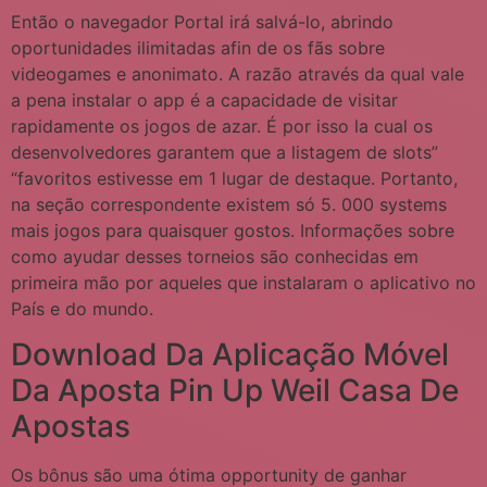
Então o navegador Portal irá salvá-lo, abrindo
oportunidades ilimitadas afin de os fãs sobre
videogames e anonimato. A razão através da qual vale
a pena instalar o app é a capacidade de visitar
rapidamente os jogos de azar. É por isso la cual os
desenvolvedores garantem que a listagem de slots”
“favoritos estivesse em 1 lugar de destaque. Portanto,
na seção correspondente existem só 5. 000 systems
mais jogos para quaisquer gostos. Informações sobre
como ayudar desses torneios são conhecidas em
primeira mão por aqueles que instalaram o aplicativo no
País e do mundo.
Download Da Aplicação Móvel
Da Aposta Pin Up Weil Casa De
Apostas
Os bônus são uma ótima opportunity de ganhar