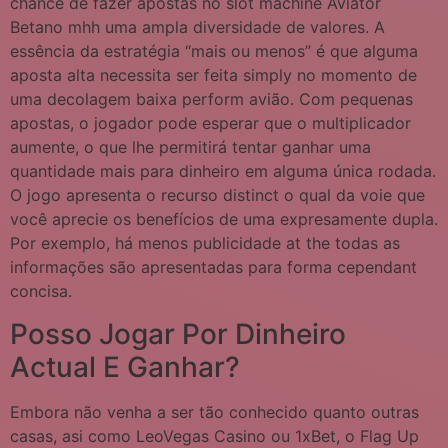
chance de fazer apostas no slot machine Aviator
Betano mhh uma ampla diversidade de valores. A
essência da estratégia “mais ou menos” é que alguma
aposta alta necessita ser feita simply no momento de
uma decolagem baixa perform avião. Com pequenas
apostas, o jogador pode esperar que o multiplicador
aumente, o que lhe permitirá tentar ganhar uma
quantidade mais para dinheiro em alguma única rodada.
O jogo apresenta o recurso distinct o qual da voie que
você aprecie os benefícios de uma expresamente dupla.
Por exemplo, há menos publicidade at the todas as
informações são apresentadas para forma cependant
concisa.
Posso Jogar Por Dinheiro
Actual E Ganhar?
Embora não venha a ser tão conhecido quanto outras
casas, asi como LeoVegas Casino ou 1xBet, o Flag Up