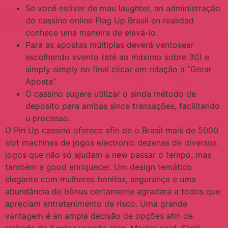
Se você estiver de mau laughter, an administração
do cassino online Flag Up Brasil en realidad
conhece uma maneira de elevá-lo.
Para as apostas múltiplas deverá ventosear
escolhendo evento (até ao máximo sobre 30) e
simply simply no final clicar em relação à “Gerar
Aposta”.
O cassino sugere utilizar o ainda método de
deposito para ambas since transações, facilitando
u processo.
O Pin Up cassino oferece afin de o Brasil mais de 5000
slot machines de jogos electronic dezenas de diversos
jogos que não só ajudam a new passar o tempo, mas
também a good enriquecer. Um design temático
elegante com mulheres bonitas, segurança e uma
abundância de bônus certamente agradará a todos que
apreciam entretenimento de risco. Uma grande
vantagem é an ampla decisão de opções afin de