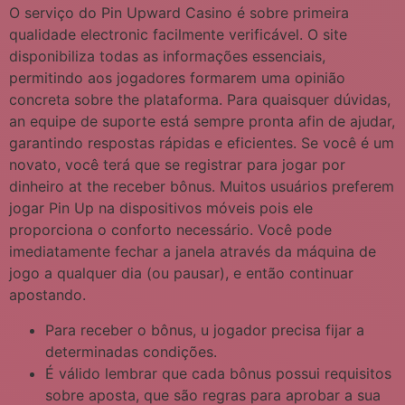
O serviço do Pin Upward Casino é sobre primeira
qualidade electronic facilmente verificável. O site
disponibiliza todas as informações essenciais,
permitindo aos jogadores formarem uma opinião
concreta sobre the plataforma. Para quaisquer dúvidas,
an equipe de suporte está sempre pronta afin de ajudar,
garantindo respostas rápidas e eficientes. Se você é um
novato, você terá que se registrar para jogar por
dinheiro at the receber bônus. Muitos usuários preferem
jogar Pin Up na dispositivos móveis pois ele
proporciona o conforto necessário. Você pode
imediatamente fechar a janela através da máquina de
jogo a qualquer dia (ou pausar), e então continuar
apostando.
Para receber o bônus, u jogador precisa fijar a
determinadas condições.
É válido lembrar que cada bônus possui requisitos
sobre aposta, que são regras para aprobar a sua