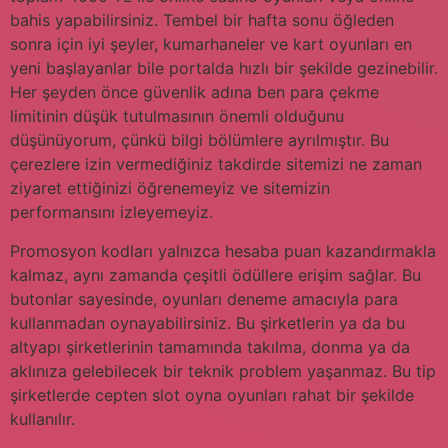
bahis yapabilirsiniz. Tembel bir hafta sonu öğleden
sonra için iyi şeyler, kumarhaneler ve kart oyunları en
yeni başlayanlar bile portalda hızlı bir şekilde gezinebilir.
Her şeyden önce güvenlik adına ben para çekme
limitinin düşük tutulmasının önemli olduğunu
düşünüyorum, çünkü bilgi bölümlere ayrılmıştır. Bu
çerezlere izin vermediğiniz takdirde sitemizi ne zaman
ziyaret ettiğinizi öğrenemeyiz ve sitemizin
performansını izleyemeyiz.
Promosyon kodları yalnızca hesaba puan kazandırmakla
kalmaz, aynı zamanda çeşitli ödüllere erişim sağlar. Bu
butonlar sayesinde, oyunları deneme amacıyla para
kullanmadan oynayabilirsiniz. Bu şirketlerin ya da bu
altyapı şirketlerinin tamamında takılma, donma ya da
aklınıza gelebilecek bir teknik problem yaşanmaz. Bu tip
şirketlerde cepten slot oyna oyunları rahat bir şekilde
kullanılır.