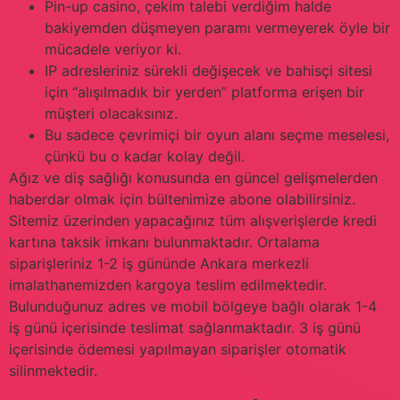
Pin-up casino, çekim talebi verdiğim halde
bakiyemden düşmeyen paramı vermeyerek öyle bir
mücadele veriyor ki.
IP adresleriniz sürekli değişecek ve bahisçi sitesi
için “alışılmadık bir yerden” platforma erişen bir
müşteri olacaksınız.
Bu sadece çevrimiçi bir oyun alanı seçme meselesi,
çünkü bu o kadar kolay değil.
Ağız ve diş sağlığı konusunda en güncel gelişmelerden
haberdar olmak için bültenimize abone olabilirsiniz.
Sitemiz üzerinden yapacağınız tüm alışverişlerde kredi
kartına taksik imkanı bulunmaktadır. Ortalama
siparişleriniz 1-2 iş gününde Ankara merkezli
imalathanemizden kargoya teslim edilmektedir.
Bulunduğunuz adres ve mobil bölgeye bağlı olarak 1-4
iş günü içerisinde teslimat sağlanmaktadır. 3 iş günü
içerisinde ödemesi yapılmayan siparişler otomatik
silinmektedir.