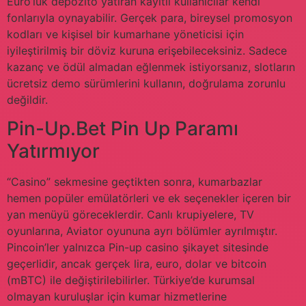
Euro’luk depozito yatıran kayıtlı kullanıcılar kendi
fonlarıyla oynayabilir. Gerçek para, bireysel promosyon
kodları ve kişisel bir kumarhane yöneticisi için
iyileştirilmiş bir döviz kuruna erişebileceksiniz. Sadece
kazanç ve ödül almadan eğlenmek istiyorsanız, slotların
ücretsiz demo sürümlerini kullanın, doğrulama zorunlu
değildir.
Pin-Up.Bet Pin Up Paramı
Yatırmıyor
“Casino” sekmesine geçtikten sonra, kumarbazlar
hemen popüler emülatörleri ve ek seçenekler içeren bir
yan menüyü göreceklerdir. Canlı krupiyelere, TV
oyunlarına, Aviator oyununa ayrı bölümler ayrılmıştır.
Pincoin’ler yalnızca Pin-up casino şikayet sitesinde
geçerlidir, ancak gerçek lira, euro, dolar ve bitcoin
(mBTC) ile değiştirilebilirler. Türkiye’de kurumsal
olmayan kuruluşlar için kumar hizmetlerine