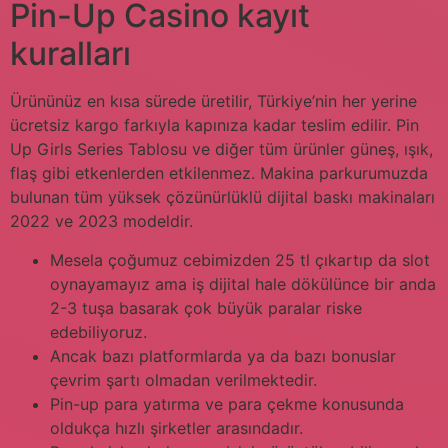
Pin-Up Casino kayıt
kuralları
Ürününüz en kısa sürede üretilir, Türkiye’nin her yerine
ücretsiz kargo farkıyla kapınıza kadar teslim edilir. Pin
Up Girls Series Tablosu ve diğer tüm ürünler güneş, ışık,
flaş gibi etkenlerden etkilenmez. Makina parkurumuzda
bulunan tüm yüksek çözünürlüklü dijital baskı makinaları
2022 ve 2023 modeldir.
Mesela çoğumuz cebimizden 25 tl çıkartıp da slot
oynayamayız ama iş dijital hale dökülünce bir anda
2-3 tuşa basarak çok büyük paralar riske
edebiliyoruz.
Ancak bazı platformlarda ya da bazı bonuslar
çevrim şartı olmadan verilmektedir.
Pin-up para yatırma ve para çekme konusunda
oldukça hızlı şirketler arasındadır.