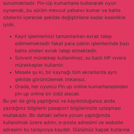
sunulmaktadır. Pin-Up kumarhane kullanarak oyun
oynamak, bu sürüm mevcut yabancı kumar ve bahis
sitelerini içerecek şekilde değiştirilene kadar kesinlikle
iyidir.
Kayıt işlemlerinizi tamamlarken evrak talep
edilmemektedir fakat para çekim işlemlerinde bazı
bahis siteleri evrak talep etmektedir.
Solvent mürekkep kullanılmaz, su bazlı HP vivera
mürekkepler kullanılır.
Mesele şu ki, bir kaynağı tüm ekranlarda aynı
şekilde görüntülemek imkansız.
Orada, her oyuncu Pin up online kumarhanesinden
pin up online bir ödül alacak.
Bu yer de giriş yaptığınız ve kaydolduğunuz anda
yazdığınız bilgilerin pasaport bilgilerinizle uzlaşması
mutlakadır. Bir dahaki sefere yorum yaptığımda
kullanılmak üzere adımı, e-posta adresimi ve website
adresimi bu tarayıcıya kaydet. Günümüz kapak kızlarına