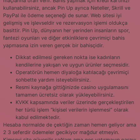
maçlarına oran verir. Bahis yapmak için kredi kartınızı
kullanabilirsiniz, ancak Pin Up ayrıca Neteller, Skrill ve
PayPal ile ödeme seçeneği de sunar. Web sitesi iyi
gelişmiş ve işlevseldir ve rezervasyon işlemi oldukça
basittir. Pin Up, dünyanın her yerinden insanların spor,
fantezi oyunları ve diğer etkinliklere çevrimiçi bahis
yapmasına izin veren gerçek bir bahisçidir.
Dikkat edilmesi gereken nokta ise kadınların
kendilerine yakışan ve uygun ürünler seçmesidir.
Operatörün hemen diyaloğa katılacağı çevrimiçi
sohbette yardım isteyebilirsiniz.
Resmi kaynağa gittiğinizde casino uygulamasını
tamamen ücretsiz olarak yükleyebilirsiniz.
KVKK kapsamında veriler üzerinde gerçekleştirilen
her türlü işlem “kişisel verilerin işlenmesi” olarak
kabul edilmektedir.
Hesaba normalde de çektiğin zaman hemen geliyor ama
2 3 seferdir ödemeler gecikiyor mağdur etmeyin.
Kimseyi site güvenilir sağlam ama geç yatırmayın parayı