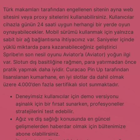
Türk makamları tarafından engellenen sitenin ayna web
sitesini veya proxy sitelerini kullanabilirsiniz. Kullanıcılar
cihazla günün 24 saati uygun herhangi bir yerde oyun
oynayabilecekler. Mobil sürümü kullanmak için yalnızca
sabit bir ağ bağlantısına ihtiyacınız var. Saniyeler içinde
yüklü miktarda para kazanabileceğiniz geliştirici
Spribe’ın son nesil oyunu Aviator’a (Aviator) yoğun ilgi
var. Slotun dış basitliğine rağmen, para yatırmadan önce
pratik yapmak daha iyidir. Curacao Pin Up tarafından
lisanslanan kumarhane, en iyi slotlar da dahil olmak
üzere 4.000’den fazla sertifikalı slot sunmaktadır.
Deneyimsiz kullanıcılar için demo versiyonu
aşinalık için bir fırsat sunarken, profesyoneller
stratejilerini test edebilir.
Ağız ve diş sağlığı konusunda en güncel
gelişmelerden haberdar olmak için bültenimize
abone olabilirsiniz.