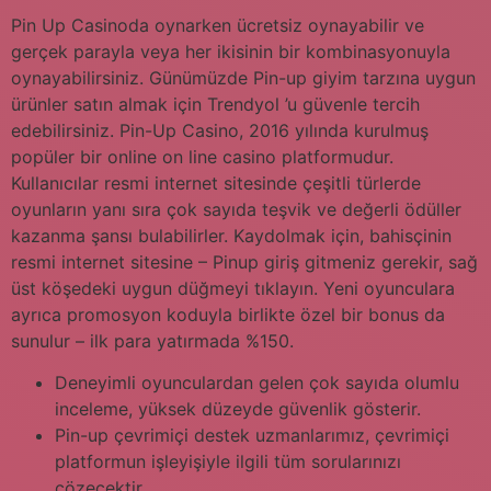
Pin Up Casinoda oynarken ücretsiz oynayabilir ve
gerçek parayla veya her ikisinin bir kombinasyonuyla
oynayabilirsiniz. Günümüzde Pin-up giyim tarzına uygun
ürünler satın almak için Trendyol ’u güvenle tercih
edebilirsiniz. Pin-Up Casino, 2016 yılında kurulmuş
popüler bir online on line casino platformudur.
Kullanıcılar resmi internet sitesinde çeşitli türlerde
oyunların yanı sıra çok sayıda teşvik ve değerli ödüller
kazanma şansı bulabilirler. Kaydolmak için, bahisçinin
resmi internet sitesine – Pinup giriş gitmeniz gerekir, sağ
üst köşedeki uygun düğmeyi tıklayın. Yeni oyunculara
ayrıca promosyon koduyla birlikte özel bir bonus da
sunulur – ilk para yatırmada %150.
Deneyimli oyunculardan gelen çok sayıda olumlu
inceleme, yüksek düzeyde güvenlik gösterir.
Pin-up çevrimiçi destek uzmanlarımız, çevrimiçi
platformun işleyişiyle ilgili tüm sorularınızı
çözecektir.