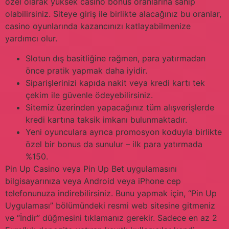
özel olarak yüksek casino bonus oranlarına sahip
olabilirsiniz. Siteye giriş ile birlikte alacağınız bu oranlar,
casino oyunlarında kazancınızı katlayabilmenize
yardımcı olur.
Slotun dış basitliğine rağmen, para yatırmadan
önce pratik yapmak daha iyidir.
Siparişlerinizi kapıda nakit veya kredi kartı tek
çekim ile güvenle ödeyebilirsiniz.
Sitemiz üzerinden yapacağınız tüm alışverişlerde
kredi kartına taksik imkanı bulunmaktadır.
Yeni oyunculara ayrıca promosyon koduyla birlikte
özel bir bonus da sunulur – ilk para yatırmada
%150.
Pin Up Casino veya Pin Up Bet uygulamasını
bilgisayarınıza veya Android veya iPhone cep
telefonunuza indirebilirsiniz. Bunu yapmak için, “Pin Up
Uygulaması” bölümündeki resmi web sitesine gitmeniz
ve “İndir” düğmesini tıklamanız gerekir. Sadece en az 2