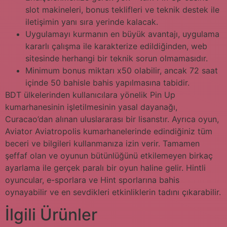
slot makineleri, bonus teklifleri ve teknik destek ile
iletişimin yanı sıra yerinde kalacak.
Uygulamayı kurmanın en büyük avantajı, uygulama
kararlı çalışma ile karakterize edildiğinden, web
sitesinde herhangi bir teknik sorun olmamasıdır.
Minimum bonus miktarı x50 olabilir, ancak 72 saat
içinde 50 bahisle bahis yapılmasına tabidir.
BDT ülkelerinden kullanıcılara yönelik Pin Up
kumarhanesinin işletilmesinin yasal dayanağı,
Curacao’dan alınan uluslararası bir lisanstır. Ayrıca oyun,
Aviator Aviatropolis kumarhanelerinde edindiğiniz tüm
beceri ve bilgileri kullanmanıza izin verir. Tamamen
şeffaf olan ve oyunun bütünlüğünü etkilemeyen birkaç
ayarlama ile gerçek paralı bir oyun haline gelir. Hintli
oyuncular, e-sporlara ve Hint sporlarına bahis
oynayabilir ve en sevdikleri etkinliklerin tadını çıkarabilir.
İlgili Ürünler