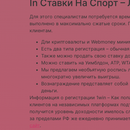
In Cтавки На Спорт –
Для этого специалистам потребуется врем
выполнено в максимально сжатые сроки. 
клиентам.
Дли криптовалюты и Webmoney минима
Есть два типа регистрация – обычна
Также можно продать свою ставку до 
Можно ставить на Уимблдон, ATP, WTA
Мы предлагаем необъятную роспись л
многократно увеличить выигрыш.
Вознаграждение представляет собой 
деньги.
Информация о регистрации 1win – Как поп
клиентов на независимых платформах под
получится уровень доходности имелось сл
за пределами РФ же ежедневно принимает
сайт
.