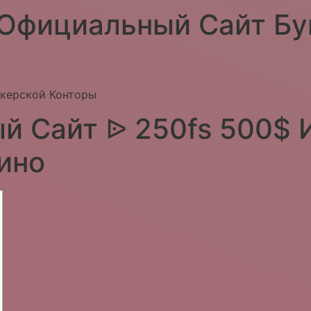
в Официальный Сайт Б
екерской Конторы
й Сайт ᐉ 250fs 500$ 
ино