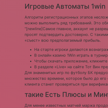
Игровые Автоматы 1win
Алгоритм регистрационных этапов несложн
можно выполнить ряд требований. Это обя
“[newline]Самое главное, аккаунт не раз
просят подтвердить достоверно. С такими
«‎съест» всю предполагаемый прибыль.
На старте игроки делаются вознагра
В онлайн казино 1Win играть в турни
Чтобы скачать приложение, кликните 
В разделе «Live» на сайте Тот Вин п
Для знаменитых игр по футболу БК предус
множество времени, которое было до его 
клиента станет проверяться при верифика
такие Есть Плюсы и Мин
Для менее известных матчей маржа продо