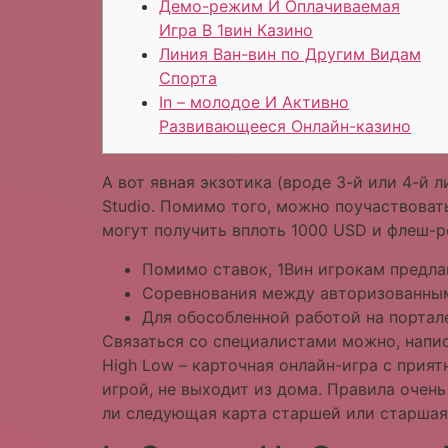
Демо-режим И Оплачиваемая
Игра В 1вин Казино
Линия Ван-вин по Другим Видам
Спорта
In – молодое И Активно
Развивающееся Онлайн-казино
А вот явная экзотика (вроде 3-й или 4-й л
Studio. Помимо того, можно поучаствоват
могут получить вплоть 1000 USD и флеш-р
Помимо ставок, 1Вин игрокам предлаг
Соревнования между авторизованными
Для обособленной работой на портале
Связаться со специалистами можно, напи
High Low – карточная онлайн-игра с прия
игрой, не выходит из дома. Правила очень
ли следующая карта старшей или старшая