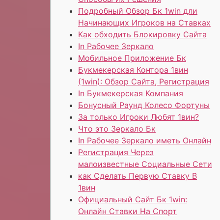
Подробный Обзор Бк 1win дли
Начинающих Игроков на Ставках
Как обходить Блокировку Сайта
In Рабочее Зеркало
Мобильное Приложение Бк
Букмекерская Контора 1вин
(1win): Обзор Сайта, Регистрация
In Букмекерская Компания
Бонусный Раунд Колесо Фортуны
За только Игроки Любят 1вин?
Что это Зеркало Бк
In Рабочее Зеркало иметь Онлайн
Регистрация Через
малоизвестные Социальные Сети
как Сделать Первую Ставку В
1вин
Официальный Сайт Бк 1win:
Онлайн Ставки На Спорт