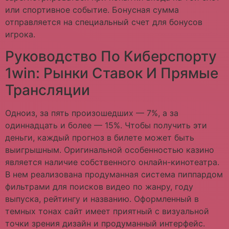
или спортивное событие. Бонусная сумма
отправляется на специальный счет для бонусов
игрока.
Руководство По Киберспорту
1win: Рынки Ставок И Прямые
Трансляции
Одноиз, за пять произошедших — 7%, а за
одиннадцать и более — 15%. Чтобы получить эти
деньги, каждый прогноз в билете может быть
выигрышным. Оригинальной особенностью казино
является наличие собственного онлайн-кинотеатра.
В нем реализована продуманная система пиппардом
фильтрами для поисков видео по жанру, году
выпуска, рейтингу и названию. Оформленный в
темных тонах сайт имеет приятный с визуальной
точки зрения дизайн и продуманный интерфейс.