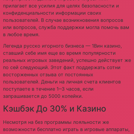
прилагает все усилия для целях безопасности и
конфиденциальности информации своих
пользователей. В случае возникновения вопросов
или вопросов, служба поддержки могла помочь вам
в любое время.
Легенда русско игорного бизнеса — 1Вин казино,
ставший себе имя еще во время популярности
реальных игровых заведений, успешно действует же
по сей следующий. Этот факт поддержать сотни
восторженных отзыва от постоянных
пользователей. Деньги на личная счета клиентов
поступаете в течение 1‒3 часов, если
запрашивается до 5000 копейки.
Кэшбэк До 30% и Казино
Несмотря на без программы лояльности же
возможности бесплатно играть в игровые аппараты,