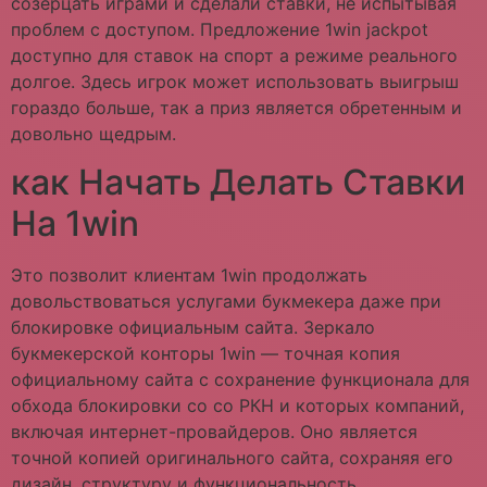
созерцать играми и сделали ставки, не испытывая
проблем с доступом. Предложение 1win jackpot
доступно для ставок на спорт а режиме реального
долгое. Здесь игрок может использовать выигрыш
гораздо больше, так а приз является обретенным и
довольно щедрым.
как Начать Делать Ставки
На 1win
Это позволит клиентам 1win продолжать
довольствоваться услугами букмекера даже при
блокировке официальным сайта. Зеркало
букмекерской конторы 1win — точная копия
официальному сайта с сохранение функционала для
обхода блокировки со со РКН и которых компаний,
включая интернет-провайдеров. Оно является
точной копией оригинального сайта, сохраняя его
дизайн, структуру и функциональность.