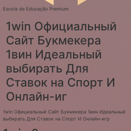
Escola de Educação Premium
1win Официальный
Сайт Букмекера
1вин Идеальный
выбирать Для
Ставок на Спорт И
Онлайн-иг
1win Официальный Сайт Букмекера 1вин Идеальный
выбирать Для Ставок на Спорт И Онлайн-игр