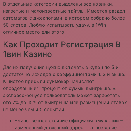
В отдельные категории выделены все новинки,
нагретые и малоизвестные тайтлы. Имеется раздел
автоматов с джекпотами, в котором собрано более
50 слотов. Люблю испытывать удачу, а 1Win —
отличное место дли этого.
Как Проходит Регистрация В
1вин Казино
Для их получения нужно включать в купон по 5 и
достаточно исходов с коэффициентами 1. 3 и выше.
К чистое прибыли букмекер начисляет
определенный” “процент от суммы выигрыша. В
экспресс-бонусе пользователь может заработать
ото 7% до 15% от выигрыша или размещении ставок
не менее чем и 5 событий.
Единственное отличие официальному копии –
измененный доменный адрес, тот позволяет