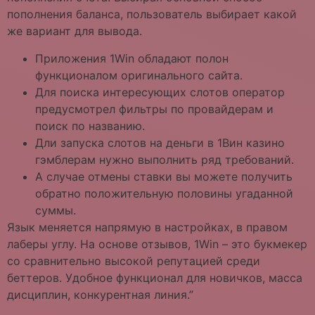
пополнения баланса, пользователь выбирает какой
же вариант для вывода.
Приложения 1Win обладают полон
функционалом оригинального сайта.
Для поиска интересующих слотов оператор
предусмотрел фильтры по провайдерам и
поиск по названию.
Дли запуска слотов на деньги в 1Вин казино
гэмблерам нужно выполнить ряд требований.
А случае отмены ставки вы можете получить
обратно положительную половины угаданной
суммы.
Язык меняется напрямую в настройках, в правом
лаберы углу. На основе отзывов, 1Win – это букмекер
со сравнительно высокой репутацией среди
беттеров. Удобное функционал для новичков, масса
дисциплин, конкурентная линия.”