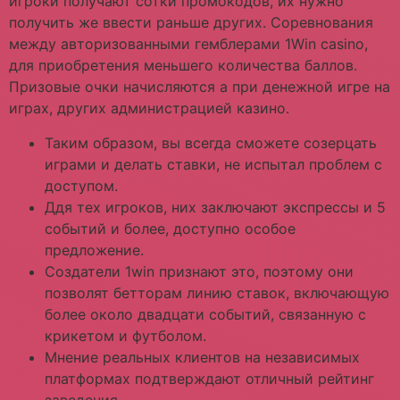
игроки получают сотки промокодов, их нужно
получить же ввести раньше других. Соревнования
между авторизованными гемблерами 1Win casino,
для приобретения меньшего количества баллов.
Призовые очки начисляются а при денежной игре на
играх, других администрацией казино.
Таким образом, вы всегда сможете созерцать
играми и делать ставки, не испытал проблем с
доступом.
Ддя тех игроков, них заключают экспрессы и 5
событий и более, доступно особое
предложение.
Создатели 1win признают это, поэтому они
позволят бетторам линию ставок, включающую
более около двадцати событий, связанную с
крикетом и футболом.
Мнение реальных клиентов на независимых
платформах подтверждают отличный рейтинг
заведения.