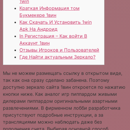
1win
Краткая Информация том
Букмекере 1вин
Как Скачать И Установить 1win
Apk На Андроид
In Регистрация – Как войти В
Аккаунт 1вин
Отзывы Игроков и Пользователей
Где Найти актуальным Зеркало?
Мы не можем размещать ссылку в открытом виде,
так как она сразу сделано забанена. Поэтому
доступно зеркало сайта 1вин откроется по нажатию
кнопки ниже. Как аналог игр пиппардом живыми
дилерами пиппардом оригинальными азартными
развлечениями. В фирменном лобби разработчика
присутствуют подробные инструкции, а за
трансляциями можно наблюдать даже без
пополнения счета. Выбирая основной способ