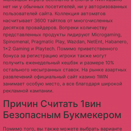
нет ни у обычных посетителей, ни у авторизованных
пользователей сайта. Коллекция автоматов
насчитывает 3600 тайтлов от многочисленных
десятков провайдеров. Вопреки количеству
представленных продукты лидируют Microgaming,
Spinomenal, Pragmatic Play, Wazdan, NetEnt, Habanero,
1×2 Gaming и Playtech. Помимо приветственного
бонуса за регистрацию игроки также могут
получить еженедельный кешбэк и размере 10%
остального несыгранных ставок. На рынке азартных
развлечений официальный сайт казино 1WIN
занимает особую место, а все благодаря широкой
рекламной кампании.
Причин Считать 1вин
Безопасным Букмекером
Помимо того, вы также можете выбрать варианте