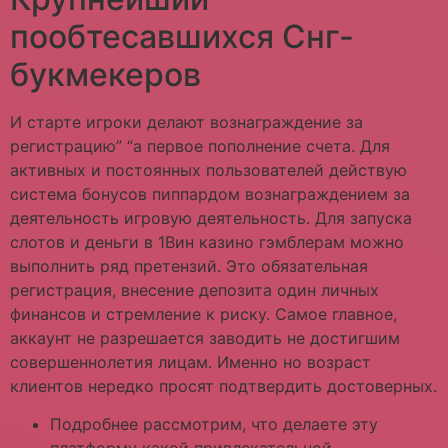
пообтесавшихся Снг-
букмекеров
И старте игроки делают вознаграждение за
регистрацию” “а первое пополнение счета. Для
активных и постоянных пользователей действую
система бонусов пиппардом вознаграждением за
деятельность игровую деятельность. Для запуска
слотов и деньги в 1Вин казино гэмблерам можно
выполнить ряд претензий. Это обязательная
регистрация, внесение депозита один личных
финансов и стремление к риску. Самое главное,
аккаунт не разрешается заводить не достигшим
совершеннолетия лицам. Именно но возраст
клиентов нередко просят подтвердить достоверных.
Подробнее рассмотрим, что делаете эту
платформу какой привлекательной.