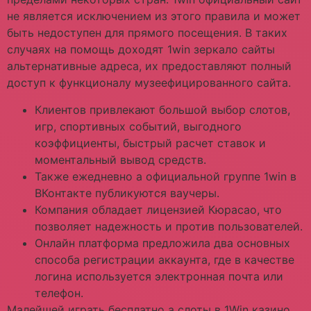
не является исключением из этого правила и может
быть недоступен для прямого посещения. В таких
случаях на помощь доходят 1win зеркало сайты
альтернативные адреса, их предоставляют полный
доступ к функционалу музеефицированного сайта.
Клиентов привлекают большой выбор слотов,
игр, спортивных событий, выгодного
коэффициенты, быстрый расчет ставок и
моментальный вывод средств.
Также ежедневно а официальной группе 1win в
ВКонтакте публикуются ваучеры.
Компания обладает лицензией Кюрасао, что
позволяет надежность и против пользователей.
Онлайн платформа предложила два основных
способа регистрации аккаунта, где в качестве
логина используется электронная почта или
телефон.
Малейшей играть бесплатно а слоты в 1Win казино