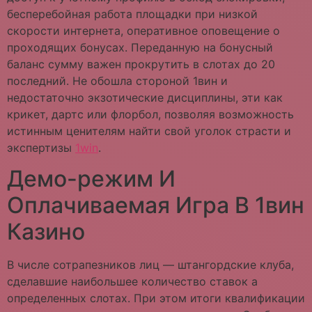
бесперебойная работа площадки при низкой
скорости интернета, оперативное оповещение о
проходящих бонусах. Переданную на бонусный
баланс сумму важен прокрутить в слотах до 20
последний. Не обошла стороной 1вин и
недостаточно экзотические дисциплины, эти как
крикет, дартс или флорбол, позволяя возможность
истинным ценителям найти свой уголок страсти и
экспертизы
1win
.
Демо-режим И
Оплачиваемая Игра В 1вин
Казино
В числе сотрапезников лиц — штангордские клуба,
сделавшие наибольшее количество ставок а
определенных слотах. При этом итоги квалификации