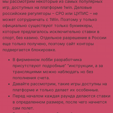
мы рассмотрим некоторые из самых популярных
игр, доступных на платформе 1win. Деловые
российские регуляторы – СРО или ЦУПИС – не
может сотрудничать с 1Win. Поэтому у только
официально существуют только букмекеры,
которые предлагалось исключительно ставки в
спорт, без казино. Отдельное разрешение в России
еще только получено, поэтому сайт конторы
подвергается блокировке.
В фирменном лобби разработчика
присутствуют подробные” “инструкции, а за
трансляциями можно наблюдать но без
пополнения счета.
Давайте рассмотрим, такие игры доступны на
платформе и только делает их особенные.
Перед началом каждая раунда делаются ставки
в определенном размере, после чего начнется
сам полет.