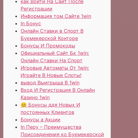
как Войти На Сайт После
Регистрации
Информация том Сайте 1win
In Бонус
Онлайн Ставки в Спорт В
Букмекерской Конторе
Бонусы И Промокоды
Официальный Сайт Бк 1win:
Онлайн Ставки На Спорт
Игровые Автоматы От 1win:
Играйте В Новые Слоты!
вывод Выигрыша В 1win
Вход И Регистрация В Онлайн
Казино 1win
😊 Бонусы ддя Новых И
постоянных Клиентов
Бонусы а Акции
In Перу – Преимущества
Присоединения ко Букмекерской