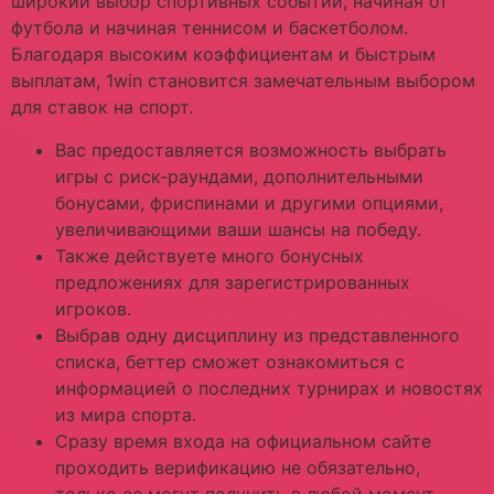
широкий выбор спортивных событий, начиная от
футбола и начиная теннисом и баскетболом.
Благодаря высоким коэффициентам и быстрым
выплатам, 1win становится замечательным выбором
для ставок на спорт.
Вас предоставляется возможность выбрать
игры с риск-раундами, дополнительными
бонусами, фриспинами и другими опциями,
увеличивающими ваши шансы на победу.
Также действуете много бонусных
предложениях для зарегистрированных
игроков.
Выбрав одну дисциплину из представленного
списка, беттер сможет ознакомиться с
информацией о последних турнирах и новостях
из мира спорта.
Сразу время входа на официальном сайте
проходить верификацию не обязательно,
только ее могут получить в любой момент.