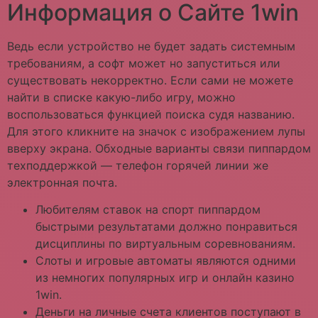
Информация о Сайте 1win
Ведь если устройство не будет задать системным
требованиям, а софт может но запуститься или
существовать некорректно. Если сами не можете
найти в списке какую-либо игру, можно
воспользоваться функцией поиска судя названию.
Для этого кликните на значок с изображением лупы
вверху экрана. Обходные варианты связи пиппардом
техподдержкой ― телефон горячей линии же
электронная почта.
Любителям ставок на спорт пиппардом
быстрыми результатами должно понравиться
дисциплины по виртуальным соревнованиям.
Слоты и игровые автоматы являются одними
из немногих популярных игр и онлайн казино
1win.
Деньги на личные счета клиентов поступают в