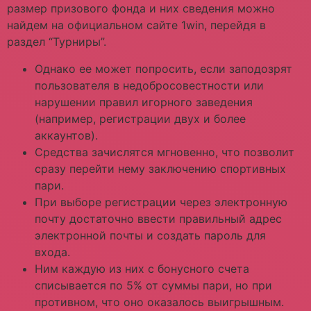
размер призового фонда и них сведения можно
найдем на официальном сайте 1win, перейдя в
раздел “Турниры”.
Однако ее может попросить, если заподозрят
пользователя в недобросовестности или
нарушении правил игорного заведения
(например, регистрации двух и более
аккаунтов).
Средства зачислятся мгновенно, что позволит
сразу перейти нему заключению спортивных
пари.
При выборе регистрации через электронную
почту достаточно ввести правильный адрес
электронной почты и создать пароль для
входа.
Ним каждую из них с бонусного счета
списывается по 5% от суммы пари, но при
противном, что оно оказалось выигрышным.