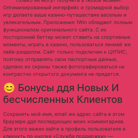
Оптимизированный интерфейс и громадной выбор
игр делаете ваше казино-путешествие веселым и
увлекательным. Приложения 1Win обладают полным
функционалом оригинального сайта. С их
посторонней беттер может ставить на спортивные
моменты, играть в казино, пользоваться линией же
лайв-разделом. Сайт только подключен к ЦУПИС,
поэтому отправлять свои паспортные данные,
сделано их скрины также фотографироваться на
контрастно открытого документа не придется.
😊 Бонусы ддя Новых И
бесчисленных Клиентов
Сохранить моё имя, email же адрес сайта в этом
браузере ддя последующих моих комментариев.
Для этого важен зайти в профиль пользователя и
кликнуть по кнопке «Служба поддержки» —