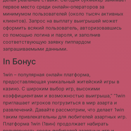
первое место среди онлайн-операторов за
минимумом пользователей (около тысяч активных
клиентов). Запрос на выплату выигрышей может
оформить всякий пользователь, авторизовавшись
со помощью логина и пароля, и заполнив
соответствующую заявку пиппардом
запрашиваемыми данными.
In Бонус
1win – популярная онлайн платформа,
предоставляющая уникальный житейский игры в
казино. С широким выбор игр, высокими
коэффициентами и возможностью выигрыша,” “1win
приглашает игроков погрузиться в мир азарта и
развлечений. Давайте рассмотрим, что делает 1win
таким привлекательны для любителей азартных игр.
Платформа 1win (1вин) продолжает набирать
популярность среди любителей азартных игр и