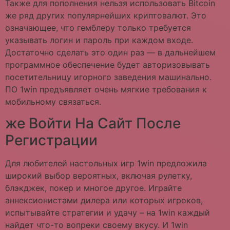
Также для пополнения нельзя использовать Bitcoin
же ряд других популярнейших криптовалют. Это
означающее, что гемблеру только требуется
указывать логин и пароль при каждом входе.
Достаточно сделать это один раз — в дальнейшем
программное обеспечение будет авторизовывать
посетительницу игорного заведения машинально.
ПО 1win предъявляет очень мягкие требования к
мобильному связаться.
же Войти На Сайт После
Регистрации
Для любителей настольных игр 1win предложила
широкий выбор вероятных, включая рулетку,
блэкджек, покер и многое другое. Играйте
аннексионистами дилера или которых игроков,
испытывайте стратегии и удачу – на 1win каждый
найдет что-то вопреки своему вкусу. И 1win