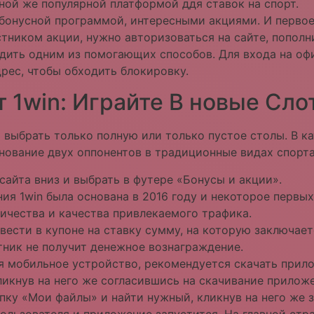
ной же популярной платформой ддя ставок на спорт.
бонусной программой, интересными акциями. И первое
стником акции, нужно авторизоваться на сайте, пополн
одить одним из помогающих способов. Для входа на 
рес, чтобы обходить блокировку.
 1win: Играйте В новые Сло
 выбрать только полную или только пустое столы. В ка
внование двух оппонентов в традиционные видах спорта
айта вниз и выбрать в футере «Бонусы и акции».
 1win была основана в 2016 году и некоторое первых 
личества и качества привлекаемого трафика.
ести в купоне на ставку сумму, на которую заключает
тник не получит денежное вознаграждение.
я мобильное устройство, рекомендуется скачать прило
ликнув на него же согласившись на скачивание прилож
апку «Мои файлы» и найти нужный, кликнув на него же 
ользователя и приложение запустится. На главной стр