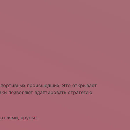
 спортивных происшедших. Это открывает
авки позволяют адаптировать стратегию
телями, крупье.