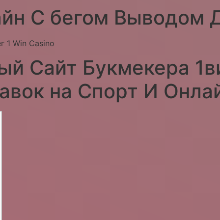
айн С бегом Выводом Д
 1 Win Casino
ый Сайт Букмекера 1
авок на Спорт И Онла