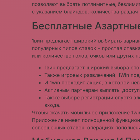
позволяют выбрать потлимитные, безлими
с указанием блайндов, количества раздач
Бесплатные Азартны
1вин предлагает широкий выбирать вариа
популярных типов ставок – простая ставк
или количество голов, очков или других п
1вин предлагает широкий выбора спо
Также игровых развлечений, 1Win пре
И 1win проходит акция, в которой не
Активным партнерам выплаты доступ
Также выборе регистрации спустя эл
входа.
Чтобы скачать мобильное приложение 1win
Приложение имеет полноценной функциона
совершенных ставок, операциях пополнени