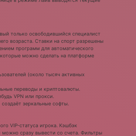
ервый только освободившийся специалист
него возраста. Ставки на спорт разрешены
нением программ для автоматического
 которые можно сделать на платформе
ьзователей (около тысяч активных
ильные переводы и криптовалюты.
ибудь VPN или прокси.
 создаёт зеркальные софты.
ого VIP-статуса игрока. Кэшбэк
и можно сразу вывести со счета. Фильтры