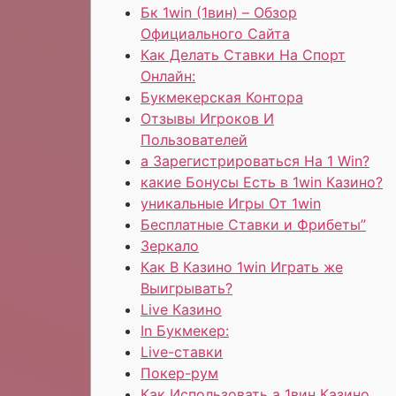
Бк 1win (1вин) – Обзор
Официального Сайта
Как Делать Ставки На Спорт
Онлайн:
Букмекерская Контора
Отзывы Игроков И
Пользователей
а Зарегистрироваться На 1 Win?
какие Бонусы Есть в 1win Казино?
уникальные Игры От 1win
Бесплатные Ставки и Фрибеты”
Зеркало
Как В Казино 1win Играть же
Выигрывать?
Live Казино
In Букмекер:
Live-ставки
Покер-рум
Как Использовать а 1вин Казино