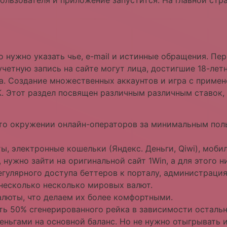
 нужно указать чье, e-mail и истинные обращения. П
учетную запись на сайте могут лица, достигшие 18-лет
та. Создание множественных аккаунтов и игра с приме
. Этот раздел посвящен различным различным ставок,
то окружении онлайн-операторов за минимальным пол
ы, электронные кошельки (Яндекс. Деньги, Qiwi), моб
 нужно зайти на оригинальной сайт 1Win, а для этого н
егулярного доступа беттеров к порталу, администрация
 несколько несколько мировых валют.
люты, что делаем их более комфортными.
ть 50% сгенерированного рейка в зависимости остальн
ньгами на основной баланс. Но не нужно отыгрывать 