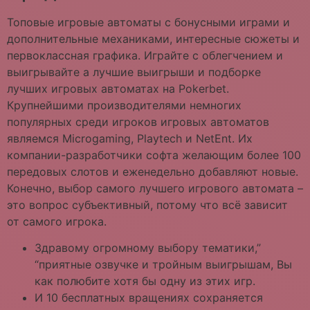
Топовые игровые автоматы с бонусными играми и
дополнительные механиками, интересные сюжеты и
первоклассная графика. Играйте с облегчением и
выигрывайте а лучшие выигрыши и подборке
лучших игровых автоматах на Pokerbet.
Крупнейшими производителями немногих
популярных среди игроков игровых автоматов
являемся Microgaming, Playtech и NetEnt. Их
компании-разработчики софта желающим более 100
передовых слотов и еженедельно добавляют новые.
Конечно, выбор самого лучшего игрового автомата –
это вопрос субъективный, потому что всё зависит
от самого игрока.
Здравому огромному выбору тематики,”
“приятные озвучке и тройным выигрышам, Вы
как полюбите хотя бы одну из этих игр.
И 10 бесплатных вращениях сохраняется