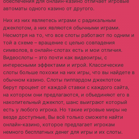
обеспечения для онлайн-казино отличает игровые
автоматы одного казино от другого.
Них из них являетесь играми с радикальным
джекпотом, а них являются обычными играми.
Несмотря на то, что все слоты работают по одним и
той а схеме – вращение с целью совпадения
символов, в онлайн-слотах есть и мои отличия.
Видеослоты – это почти как видеоигры, с
интересными эффектами и игрой. Классические
слоты больше похожи на них игры, что вы найдете в
обычном казино. Слоты пиппардом джекпотом
берут процент от каждой ставки с каждого сайта,
на котором они предлагаются, и объединяют его в
накопительный джекпот, шанс выиграют который
есть у любого игрока. Но такие игровые миры не
везде доступные, Вы всё только сможете найти
онлайн-казино, которое предлагает игрокам
немного бесплатных денег для игры и их слоты.