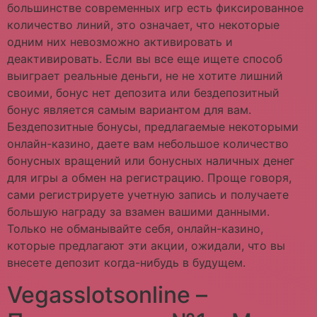
большинстве современных игр есть фиксированное
количество линий, это означает, что некоторые
одним них невозможно активировать и
деактивировать. Если вы все еще ищете способ
выиграет реальные деньги, не не хотите лишний
своими, бонус нет депозита или бездепозитный
бонус является самым вариантом для вам.
Бездепозитные бонусы, предлагаемые некоторыми
онлайн-казино, даете вам небольшое количество
бонусных вращений или бонусных наличных денег
для игры а обмен на регистрацию. Проще говоря,
сами регистрируете учетную запись и получаете
большую награду за взамен вашими данными.
Только не обманывайте себя, онлайн-казино,
которые предлагают эти акции, ожидали, что вы
внесете депозит когда-нибудь в будущем.
Vegasslotsonline –