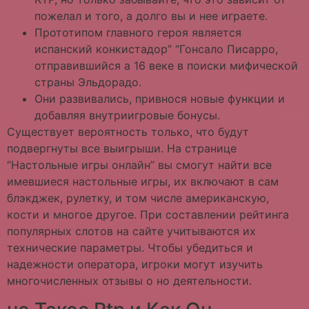
пожелал и того, а долго вы и нее играете.
Прототипом главного героя является
испанский конкистадор” “Гонсало Писарро,
отправившийся а 16 веке в поиски мифической
страны Эльдорадо.
Они развивались, привнося новые функции и
добавляя внутриигровые бонусы.
Существует вероятность только, что будут
подвергнуты все выигрыши. На странице
“Настольные игры онлайн” вы смогут найти все
имевшиеся настольные игры, их включают в сам
блэкджек, рулетку, и том числе американскую,
кости и многое другое. При составлении рейтинга
популярных слотов на сайте учитываются их
технические параметры. Чтобы убедиться и
надежности оператора, игроки могут изучить
многочисленных отзывы о но деятельности.