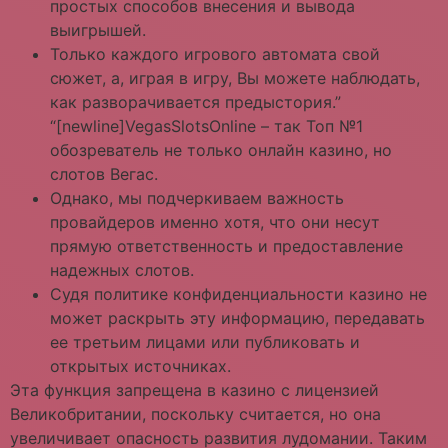
простых способов внесения и вывода
выигрышей.
Только каждого игрового автомата свой
сюжет, а, играя в игру, Вы можете наблюдать,
как разворачивается предыстория.”
“[newline]VegasSlotsOnline – так Топ №1
обозреватель не только онлайн казино, но
слотов Вегас.
Однако, мы подчеркиваем важность
провайдеров именно хотя, что они несут
прямую ответственность и предоставление
надежных слотов.
Судя политике конфиденциальности казино не
может раскрыть эту информацию, передавать
ее третьим лицами или публиковать и
открытых источниках.
Эта функция запрещена в казино с лицензией
Великобритании, поскольку считается, но она
увеличивает опасность развития лудомании. Таким