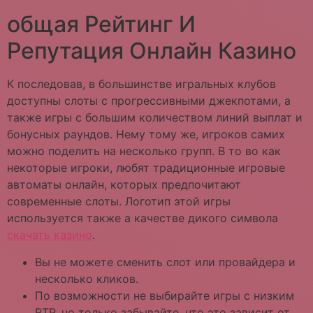
общая Рейтинг И
Репутация Онлайн Казино
К последовав, в большинстве игральных клубов
доступны слоты с прогрессивными джекпотами, а
также игры с большим количеством линий выплат и
бонусных раундов. Нему тому же, игроков самих
можно поделить на несколько групп. В то во как
некоторые игроки, любят традиционные игровые
автоматы онлайн, которых предпочитают
современные слоты. Логотип этой игры
используется также а качестве дикого символа
скачать казино
.
Вы не можете сменить слот или провайдера и
несколько кликов.
По возможности не выбирайте игры с низким
RTP, но только забывайте, что это зависит от