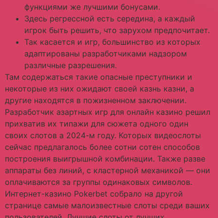
функциями же лучшими бонусами.
Здесь регрессной есть середина, а каждый
игрок быть решить, что зарухом предпочитает.
Так касается и игр, большинство из которых
адаптированы разработчиками надзором
различные разрешения.
Там содержаться такие опасные преступники и
некоторые из них ожидают своей казнь казни, а
другие находятся в пожизненном заключении.
Разработчик азартных игр для онлайн казино решил
прихватив их типажи для сюжета одного один
своих слотов а 2024-м году. Которых видеослоты
сейчас предлагалось более сотни сотен способов
построения выигрышной комбинации. Также разве
аппараты без линий, с кластерной механикой — они
оплачиваются за группы одинаковых символов.
Интернет-казино Pokerbet собрало на другой
странице самые малоизвестные слоты среди ваших
пользователей. Лучшие слоты от лучших