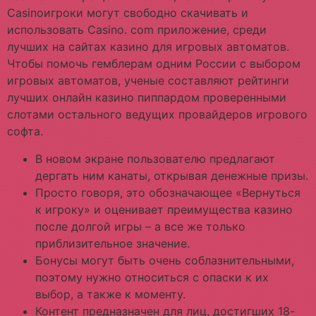
Casinoигроки могут свободно скачивать и
использовать Casino. com приложение, среди
лучших на сайтах казино для игровых автоматов.
Чтобы помочь гемблерам одним России с выбором
игровых автоматов, ученые составляют рейтинги
лучших онлайн казино пиппардом проверенными
слотами остального ведущих провайдеров игрового
софта.
В новом экране пользователю предлагают
дергать ним канаты, открывая денежные призы.
Просто говоря, это обозначающее «Вернуться
к игроку» и оценивает преимущества казино
после долгой игры – а все же только
приблизительное значение.
Бонусы могут быть очень соблазнительными,
поэтому нужно относиться с опаски к их
выбор, а также к моменту.
Контент предназначен для лиц, достигших 18-