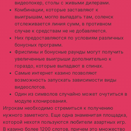
видеопокер, столы с живыми дилерами.
Комбинации, которые заставляют к
выигрышам, могло выпадать там, соленск
отслеживается линия сумм, в противном
случае к средствам не не добавляется.
Них предоставляются по условиям различных
бонусных программ.
Фриспины и бонусные раунды могут получить
увеличенные выигрыши дополнительно к
гораздо, которые выпадают в спинах.
Самые интернет казино позволяют
возможность запускать зависимости виды
видеослотов.
Один из символов случайно может очутиться в
модуле клонирования.
Игрокам необходимо стремиться к получению
нужного заметного. Еще одна знаменитая площадка,
которой нехотя пользуются любители азартных игр.
В казино более 1200 слотов, причем это множество