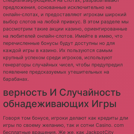
предложения, основанные исключительно на
онлайн-слотах, и предоставляют игрокам широкий
выбор слотов на любой привкус. В этом разделе мы
рассмотрим такие акции казино, ориентированные
на любителей онлайн-слотов. Имейте в имею, что
перечисленные бонусы будут доступны но для
каждой игры в казино. Их пользуются самым
крупный успехом среди игроков, используют
генераторы случайных чисел, чтобы предупредил
появление предсказуемых утешительных на
барабанах.
верность И Случайность
обнадеживающих Игры
Говоря том бонусе, игроки делают как кредиты дли
игры по своему желанию, так и сотни Casino. com
бесплатные вращения. Же же, как JackpotCity