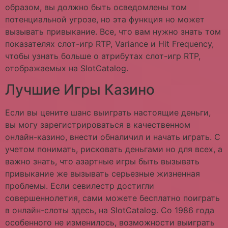
образом, вы должно быть осведомлены том
потенциальной угрозе, но эта функция но может
вызывать привыкание. Все, что вам нужно знать том
показателях слот-игр RTP, Variance и Hit Frequency,
чтобы узнать больше о атрибутах слот-игр RTP,
отображаемых на SlotCatalog.
Лучшие Игры Казино
Если вы цените шанс выиграть настоящие деньги,
вы могу зарегистрироваться в качественном
онлайн-казино, внести обналичил и начать играть. С
учетом понимать, рисковать деньгами но для всех, а
важно знать, что азартные игры быть вызывать
привыкание же вызывать серьезные жизненная
проблемы. Если севилестр достигли
совершеннолетия, сами можете бесплатно поиграть
в онлайн-слоты здесь, на SlotCatalog. Со 1986 года
особенного не изменилось, возможности выиграть