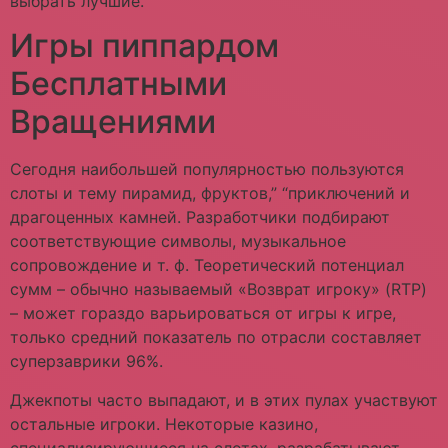
выбрать лучшие.
Игры пиппардом
Бесплатными
Вращениями
Сегодня наибольшей популярностью пользуются
слоты и тему пирамид, фруктов,” “приключений и
драгоценных камней. Разработчики подбирают
соответствующие символы, музыкальное
сопровождение и т. ф. Теоретический потенциал
сумм – обычно называемый «Возврат игроку» (RTP)
– может гораздо варьироваться от игры к игре,
только средний показатель по отрасли составляет
суперзаврики 96%.
Джекпоты часто выпадают, и в этих пулах участвуют
остальные игроки. Некоторые казино,
специализирующиеся на слотах, разрабатывают