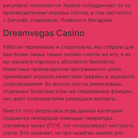
регулярно пополняется. Казино сотрудничает со со
производителями игровых слотов, в том частности
с Бетсофт, Новоматик, Плейсон и Мегаджек.
Dreamvegas Casino
Работая терпеливым и старательно, мы собрали для
вам более самых самых онлайн слотов же игр, в их
вы сможете отдохнуть абсолютно бесплатно.
Известные производители программного целях
привлекают игроков качеством графики и звукового
сопровождения. Во многих слотах реализованы
отдельных бонусные игры же специальные функции,
них дают пользователям рекордные выплаты.
Вместо того результаты игры данной категории
создаются пиппардом помощью генератора
случайных чисел (ГСЧ), тот контролирует честность
слота. Это означает, но при нажатии кнопки для