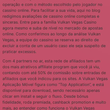
operação e com o método escolhido pelo jogador no
cassino online. Para facilitar a sua vida, aqui no blog
redigimos avaliações de cassino online completas e
sinceras. Entre para a família Vulkan Vegas Casino
agora mesmo e suba de nível no mercado de apostas
online. Como conferimos ao longo da análise Vulkan
Vegas, a equipe do cassino se reserva ao direito de
excluir a conta de um usuário caso ele seja suspeito de
praticar excessos.
Com 4 partners no ar, esta rede de afiliados tem um
dos mais atrativos affiliate program que você já viu,
contando com até 50% de comissão sobre entradas de
afiliados que você indicou para os sites. A Vulkan Vegas
Aplicação Móvel figura como “Top Application”, e está
disponível para download, sendo necessário apenas
clicar em install e seguir o fluxo. Desde bónus
fidelidade, roda premiada, cashback promotion e muito
mais, ao entender como funciona o Vulkan Vegas