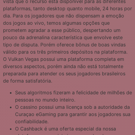
vista que o recurso está disponível para as diferentes
plataformas, tanto desktop quanto mobile, 24 horas por
dia. Para os jogadores que não dispensam a emoção
dos jogos ao vivo, temos algumas opções que
prometem agradar a esse público, despertando um
pouco da adrenalina característica que envolve este
tipo de disputa. Porém oferece bônus de boas vindas
válido para os três primeiros depósitos na plataforma.
O Vulkan Vegas possui uma plataforma completa em
diversos aspectos, porém ainda não está totalmente
preparada para atender os seus jogadores brasileiros
de forma satisfatória.
Seus algoritmos fizeram a felicidade de milhões de
pessoas no mundo inteiro.
O cassino possui uma licença sob a autoridade da
Curaçao eGaming para garantir aos jogadores sua
confiabilidade.
O Cashback é uma oferta especial da nossa