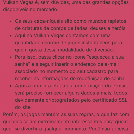
Vulkan Vegas é, sem dúvidas, uma das grandes opções
disponíveis no mercado.
Os seus caça-níqueis são como mundos repletos
de criaturas de contos de fadas, deuses e heróis.
Aqui no Vulkan Vegas contamos com uma
quantidade enorme de jogos instantâneos para
quem gosta dessa modalidade de diversão.
Para isso, basta clicar no ícone “esqueceu a sua
senha” e a seguir inserir o endereço de e-mail
associado no momento do seu cadastro para
receber as informações de redefinição de senha.
Após a primeira etapa e a confirmação do e-mail,
será preciso fornecer alguns dados a mais, todos
devidamente criptografados pelo certificado SSL
do site.
Porém, os jogos mantêm as suas regras, o que faz com
que eles sejam extremamente interessantes para quem
quer se divertir a qualquer momento. Você não precisa