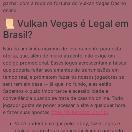
ganhar com a roda da fortuna do Vulkan Vegas Casino
online.
📜 Vulkan Vegas é Legal em
Brasil?
Não há um limite máximo de levantamento para esta
oferta, que, além de muito atraente, não exige um
código promocional. Esses jogos acrescentam a faísca
que poderia faltar aos amantes de transmissões em
tempo real, e prometem fazer os nossos jogadores se
sentirem em casa — já que, no fundo, eles estão.
Sabemos o quão importante é acessibilidade e
conveniência quando se trata de cassino online. Todo
jogador gosta de poder acessar o site a qualquer hora
e fazer suas apostas
https://b1betbrazil.com.br
.
Você poderá navegar pelo lobby, fazer jogos e
realizar depósitos e saques facilmente gastando