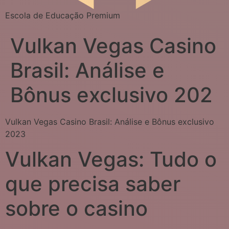
Escola de Educação Premium
Vulkan Vegas Casino
Brasil: Análise e
Bônus exclusivo 202
Vulkan Vegas Casino Brasil: Análise e Bônus exclusivo
2023
Vulkan Vegas: Tudo o
que precisa saber
sobre o casino