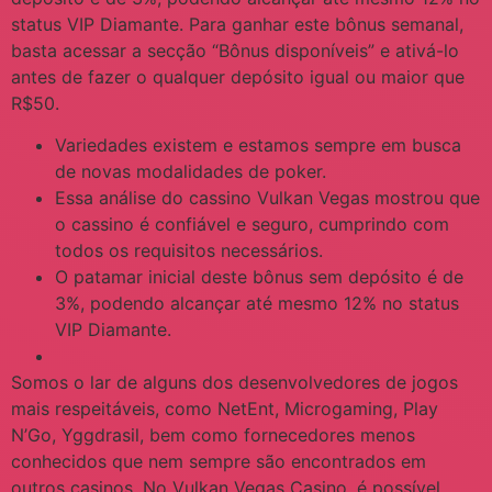
status VIP Diamante. Para ganhar este bônus semanal,
basta acessar a secção “Bônus disponíveis” e ativá-lo
antes de fazer o qualquer depósito igual ou maior que
R$50.
Variedades existem e estamos sempre em busca
de novas modalidades de poker.
Essa análise do cassino Vulkan Vegas mostrou que
o cassino é confiável e seguro, cumprindo com
todos os requisitos necessários.
O patamar inicial deste bônus sem depósito é de
3%, podendo alcançar até mesmo 12% no status
VIP Diamante.
Somos o lar de alguns dos desenvolvedores de jogos
mais respeitáveis, como NetEnt, Microgaming, Play
N’Go, Yggdrasil, bem como fornecedores menos
conhecidos que nem sempre são encontrados em
outros casinos. No Vulkan Vegas Casino, é possível