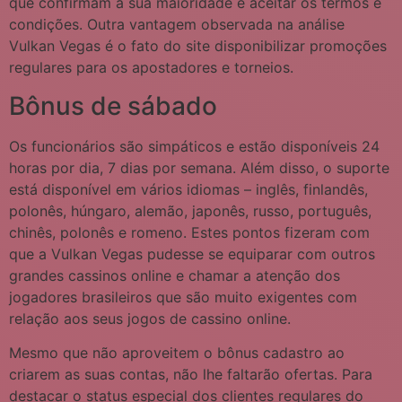
que confirmam a sua maioridade e aceitar os termos e
condições. Outra vantagem observada na análise
Vulkan Vegas é o fato do site disponibilizar promoções
regulares para os apostadores e torneios.
Bônus de sábado
Os funcionários são simpáticos e estão disponíveis 24
horas por dia, 7 dias por semana. Além disso, o suporte
está disponível em vários idiomas – inglês, finlandês,
polonês, húngaro, alemão, japonês, russo, português,
chinês, polonês e romeno. Estes pontos fizeram com
que a Vulkan Vegas pudesse se equiparar com outros
grandes cassinos online e chamar a atenção dos
jogadores brasileiros que são muito exigentes com
relação aos seus jogos de cassino online.
Mesmo que não aproveitem o bônus cadastro ao
criarem as suas contas, não lhe faltarão ofertas. Para
destacar o status especial dos clientes regulares do