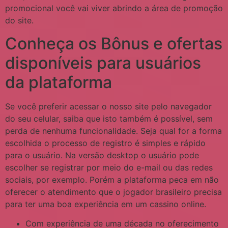
promocional você vai viver abrindo a área de promoção
do site.
Conheça os Bônus e ofertas
disponíveis para usuários
da plataforma
Se você preferir acessar o nosso site pelo navegador
do seu celular, saiba que isto também é possível, sem
perda de nenhuma funcionalidade. Seja qual for a forma
escolhida o processo de registro é simples e rápido
para o usuário. Na versão desktop o usuário pode
escolher se registrar por meio do e-mail ou das redes
sociais, por exemplo. Porém a plataforma peca em não
oferecer o atendimento que o jogador brasileiro precisa
para ter uma boa experiência em um cassino online.
Com experiência de uma década no oferecimento