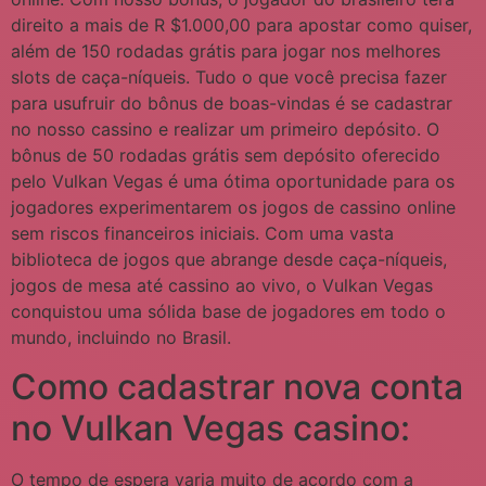
direito a mais de R $1.000,00 para apostar como quiser,
além de 150 rodadas grátis para jogar nos melhores
slots de caça-níqueis. Tudo o que você precisa fazer
para usufruir do bônus de boas-vindas é se cadastrar
no nosso cassino e realizar um primeiro depósito. O
bônus de 50 rodadas grátis sem depósito oferecido
pelo Vulkan Vegas é uma ótima oportunidade para os
jogadores experimentarem os jogos de cassino online
sem riscos financeiros iniciais. Com uma vasta
biblioteca de jogos que abrange desde caça-níqueis,
jogos de mesa até cassino ao vivo, o Vulkan Vegas
conquistou uma sólida base de jogadores em todo o
mundo, incluindo no Brasil.
Como cadastrar nova conta
no Vulkan Vegas casino:
O tempo de espera varia muito de acordo com a