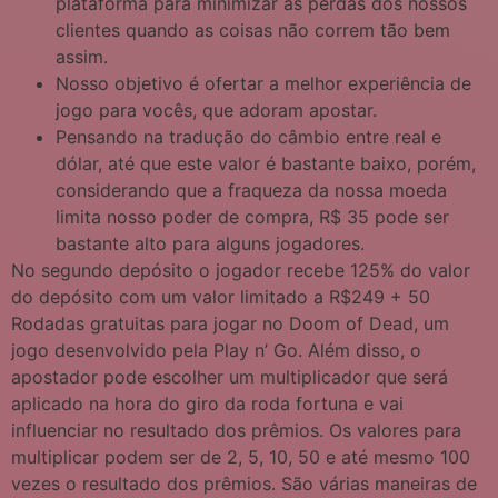
plataforma para minimizar as perdas dos nossos
clientes quando as coisas não correm tão bem
assim.
Nosso objetivo é ofertar a melhor experiência de
jogo para vocês, que adoram apostar.
Pensando na tradução do câmbio entre real e
dólar, até que este valor é bastante baixo, porém,
considerando que a fraqueza da nossa moeda
limita nosso poder de compra, R$ 35 pode ser
bastante alto para alguns jogadores.
No segundo depósito o jogador recebe 125% do valor
do depósito com um valor limitado a R$249 + 50
Rodadas gratuitas para jogar no Doom of Dead, um
jogo desenvolvido pela Play n’ Go. Além disso, o
apostador pode escolher um multiplicador que será
aplicado na hora do giro da roda fortuna e vai
influenciar no resultado dos prêmios. Os valores para
multiplicar podem ser de 2, 5, 10, 50 e até mesmo 100
vezes o resultado dos prêmios. São várias maneiras de