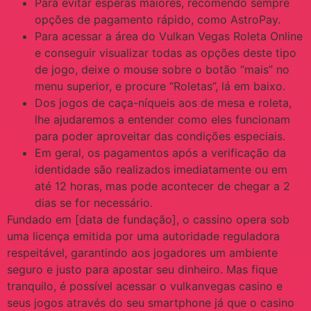
Para evitar esperas maiores, recomendo sempre
opções de pagamento rápido, como AstroPay.
Para acessar a área do Vulkan Vegas Roleta Online
e conseguir visualizar todas as opções deste tipo
de jogo, deixe o mouse sobre o botão “mais” no
menu superior, e procure “Roletas”, lá em baixo.
Dos jogos de caça-níqueis aos de mesa e roleta,
lhe ajudaremos a entender como eles funcionam
para poder aproveitar das condições especiais.
Em geral, os pagamentos após a verificação da
identidade são realizados imediatamente ou em
até 12 horas, mas pode acontecer de chegar a 2
dias se for necessário.
Fundado em [data de fundação], o cassino opera sob
uma licença emitida por uma autoridade reguladora
respeitável, garantindo aos jogadores um ambiente
seguro e justo para apostar seu dinheiro. Mas fique
tranquilo, é possível acessar o vulkanvegas casino e
seus jogos através do seu smartphone já que o casino