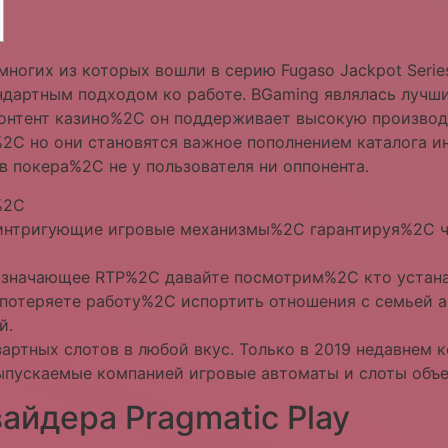
многих из которых вошли в серию Fugaso Jackpot Seri
ндартным подходом ко работе. BGaming являлась луч
нтент казино%2C он поддерживает высокую производи
2C но они становятся важное пополнением каталога ин
 покера%2C не у пользователя ни оппонента.
%2C
интригующие игровые механизмы%2C гарантируя%2C чт
означающее RTP%2C давайте посмотрим%2C кто устана
потеряете работу%2C испортить отношения с семьей а
й.
артных слотов в любой вкус. Только в 2019 недавнем 
ыпускаемые компанией игровые автоматы и слоты объе
айдера Pragmatic Play