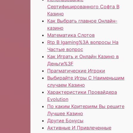
Сертифицированного Софта В
Казино
Как Выбрать главное Онлайн-
казино
Математика Слотов
Rtp В Igaming%3A вопросы На
Частые вопрос
Как Играть и Онлайн Казино в
Деньги%3F
Прагматические Игроки
Выбирайте Игры С Наименьшим
случаем Казино
Характеристики Провайдера
Evolution
По каким Критериям Вы решите
Лучшее Казино
Другие Бонусы
Активные И Привлеченные