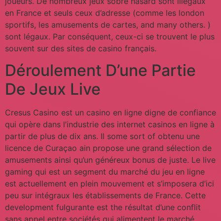
joueurs. De nombreux jeux sobre hasard sont illégaux
en France et seuls ceux d’adresse (comme les london
sportifs, les amusements de cartes, and many others. )
sont légaux. Par conséquent, ceux-ci se trouvent le plus
souvent sur des sites de casino français.
Déroulement D’une Partie
De Jeux Live
Cresus Casino est un casino en ligne digne de confiance
qui opère dans l’industrie des internet casinos en ligne à
partir de plus de dix ans. Il some sort of obtenu une
licence de Curaçao ain propose une grand sélection de
amusements ainsi qu’un généreux bonus de juste. Le live
gaming qui est un segment du marché du jeu en ligne
est actuellement en plein mouvement et s’imposera d’ici
peu sur intégraux les établissements de France. Cette
development fulgurante est the résultat d’une conflit
sans appel entre sociétés qui alimentent le marché.