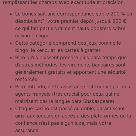
remplissant les champs avec exactitude et précision.
Le bonus sait une correspondance sobre 200 % en
déambulant” “votre premier dépôt jusqu’à 500 €,
ce qui fait partie vraiment hauts boosters sobre
casino en ligne.
Cette catégorie comprend des jeux comme le
bingo, le keno, et les cartes à gratter.
Bien qu’ils puissent prendre plus para temps que
d’autres méthodes, les virements bancaires sont
généralement gratuits et apportent une sécurité
renforcée.
Bien entendu, cette assistance est fournie par des
agents français (très crucial pour ceux qui ne
maîtrisent pas la langue para Shakespeare).
Chaque casino est passé au crible, garantissant
ainsi aux joueurs un accès à des plateformes où la
confiance n’est pas algun luxe, mais votre
assurance.