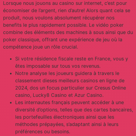
Lorsque nous jouons au casino sur internet, c’est pour
économiser de l’argent, rien d’autre! Alors quant cela se
produit, nous voulons absolument récupérer nos
benefits le plus rapidement possible. Le vidéo poker
combine des éléments des machines à sous ainsi que du
poker classique, offrant une expérience de jeu où la
compétence joue un rôle crucial.
Si votre résidence fiscale reste en France, vous y
êtes imposable sur tous vos revenus.
Notre analyse les joueurs guidera à travers le
classement dieses meilleurs casinos en ligne de
2024, dos un focus particulier sur Cresus Online
casino, Lucky8 Casino et Azur Casino.
Les internautes français peuvent accéder à une
diversité d’options, telles que des cartes bancaires,
les portefeuilles électroniques ainsi que les
méthodes prépayées, s’adaptant ainsi à leurs
préférences ou besoins.