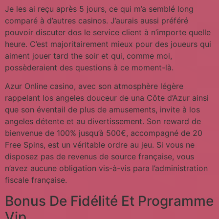
Je les ai reçu après 5 jours, ce qui m’a semblé long
comparé à d’autres casinos. J’aurais aussi préféré
pouvoir discuter dos le service client à n’importe quelle
heure. C’est majoritairement mieux pour des joueurs qui
aiment jouer tard the soir et qui, comme moi,
possèderaient des questions à ce moment-là.
Azur Online casino, avec son atmosphère légère
rappelant los angeles douceur de una Côte d’Azur ainsi
que son éventail de plus de amusements, invite à los
angeles détente et au divertissement. Son reward de
bienvenue de 100% jusqu’à 500€, accompagné de 20
Free Spins, est un véritable ordre au jeu. Si vous ne
disposez pas de revenus de source française, vous
n’avez aucune obligation vis-à-vis para l’administration
fiscale française.
Bonus De Fidélité Et Programme
Vip