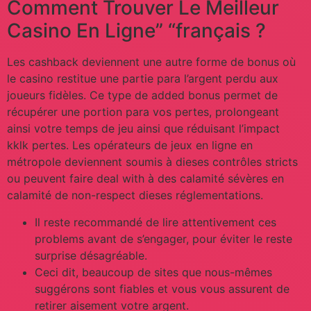
Comment Trouver Le Meilleur
Casino En Ligne” “français ?
Les cashback deviennent une autre forme de bonus où
le casino restitue une partie para l’argent perdu aux
joueurs fidèles. Ce type de added bonus permet de
récupérer une portion para vos pertes, prolongeant
ainsi votre temps de jeu ainsi que réduisant l’impact
kklk pertes. Les opérateurs de jeux en ligne en
métropole deviennent soumis à dieses contrôles stricts
ou peuvent faire deal with à des calamité sévères en
calamité de non-respect dieses réglementations.
Il reste recommandé de lire attentivement ces
problems avant de s’engager, pour éviter le reste
surprise désagréable.
Ceci dit, beaucoup de sites que nous-mêmes
suggérons sont fiables et vous vous assurent de
retirer aisement votre argent.