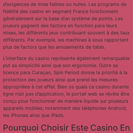
d’exigences de mise faibles ou nulles. Les programs de
fidélité des casino en segment France fonctionnent
généralement sur la base d’un système de points. Les
joueurs gagnent des factors en fonction para leurs
mises, les différents jeux contribuant souvent à des taux
différents. Par exemple, les machines à sous rapportent
plus de factors que les amusements de table.
L’interface du casino représente également remarquable
put sa simplicité ainsi que son ergonomie. Outre sa
licence para Curaçao, Spin Period donne la priorité à la
protection des joueurs ainsi que prend les mesures
appropriées à cet effet. Bien os quais ce casino durante
ligne n’ait pas d’application, le portail web se révèle être
conçu pour fonctionner de manière liquide sur plusieurs
appareils mobiles, notamment des téléphones Android,
les iPhones ainsi que iPads.
Pourquoi Choisir Este Casino En