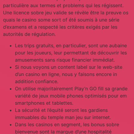
particulière aux termes et problems qui les régissent.
Une licence sobre jeu valide se révèle être la preuve os
quais le casino some sort of été soumis à une série
d’examens et a respecté les critères exigés par les
autorités de régulation.
Les trips gratuits, en particulier, sont une aubaine
pour les joueurs, leur permettant de découvrir les
amusements sans risque financier immédiat.
Si nous voyons un content label sur le web-site
d’un casino en ligne, nous y faisons encore in
addition confiance.
On utilise majoritairement Play’n GO fill sa grande
variété de jeux mobile phones optimisés pour em
smartphones et tablettes.
La sécurité et l’équité seront les gardiens
immuables du temple man jeu sur internet.
Dans les casinos en segment, les bonus sobre
bienvenue sont la marque d’une hospitalité