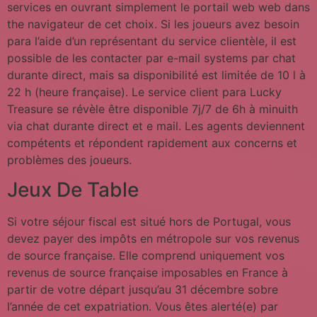
services en ouvrant simplement le portail web web dans
the navigateur de cet choix. Si les joueurs avez besoin
para l’aide d’un représentant du service clientèle, il est
possible de les contacter par e-mail systems par chat
durante direct, mais sa disponibilité est limitée de 10 l à
22 h (heure française). Le service client para Lucky
Treasure se révèle être disponible 7j/7 de 6h à minuith
via chat durante direct et e mail. Les agents deviennent
compétents et répondent rapidement aux concerns et
problèmes des joueurs.
Jeux De Table
Si votre séjour fiscal est situé hors de Portugal, vous
devez payer des impôts en métropole sur vos revenus
de source française. Elle comprend uniquement vos
revenus de source française imposables en France à
partir de votre départ jusqu’au 31 décembre sobre
l’année de cet expatriation. Vous êtes alerté(e) par