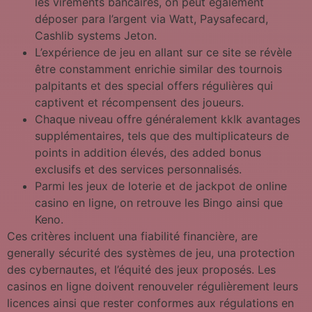
les virements bancaires, on peut également
déposer para l’argent via Watt, Paysafecard,
Cashlib systems Jeton.
L’expérience de jeu en allant sur ce site se révèle
être constamment enrichie similar des tournois
palpitants et des special offers régulières qui
captivent et récompensent des joueurs.
Chaque niveau offre généralement kklk avantages
supplémentaires, tels que des multiplicateurs de
points in addition élevés, des added bonus
exclusifs et des services personnalisés.
Parmi les jeux de loterie et de jackpot de online
casino en ligne, on retrouve les Bingo ainsi que
Keno.
Ces critères incluent una fiabilité financière, are
generally sécurité des systèmes de jeu, una protection
des cybernautes, et l’équité des jeux proposés. Les
casinos en ligne doivent renouveler régulièrement leurs
licences ainsi que rester conformes aux régulations en