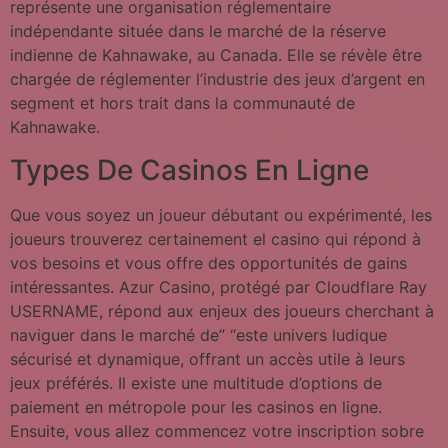
représente une organisation réglementaire
indépendante située dans le marché de la réserve
indienne de Kahnawake, au Canada. Elle se révèle être
chargée de réglementer l’industrie des jeux d’argent en
segment et hors trait dans la communauté de
Kahnawake.
Types De Casinos En Ligne
Que vous soyez un joueur débutant ou expérimenté, les
joueurs trouverez certainement el casino qui répond à
vos besoins et vous offre des opportunités de gains
intéressantes. Azur Casino, protégé par Cloudflare Ray
USERNAME, répond aux enjeux des joueurs cherchant à
naviguer dans le marché de” “este univers ludique
sécurisé et dynamique, offrant un accès utile à leurs
jeux préférés. Il existe une multitude d’options de
paiement en métropole pour les casinos en ligne.
Ensuite, vous allez commencez votre inscription sobre