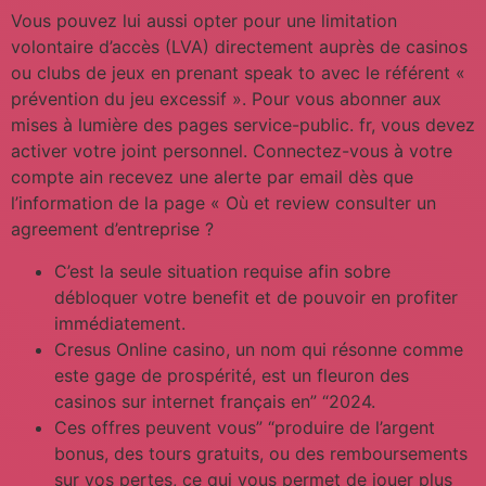
Vous pouvez lui aussi opter pour une limitation
volontaire d’accès (LVA) directement auprès de casinos
ou clubs de jeux en prenant speak to avec le référent «
prévention du jeu excessif ». Pour vous abonner aux
mises à lumière des pages service-public. fr, vous devez
activer votre joint personnel. Connectez-vous à votre
compte ain recevez une alerte par email dès que
l’information de la page « Où et review consulter un
agreement d’entreprise ?
C’est la seule situation requise afin sobre
débloquer votre benefit et de pouvoir en profiter
immédiatement.
Cresus Online casino, un nom qui résonne comme
este gage de prospérité, est un fleuron des
casinos sur internet français en” “2024.
Ces offres peuvent vous” “produire de l’argent
bonus, des tours gratuits, ou des remboursements
sur vos pertes, ce qui vous permet de jouer plus