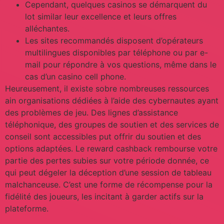
Cependant, quelques casinos se démarquent du
lot similar leur excellence et leurs offres
alléchantes.
Les sites recommandés disposent d’opérateurs
multilingues disponibles par téléphone ou par e-
mail pour répondre à vos questions, même dans le
cas d’un casino cell phone.
Heureusement, il existe sobre nombreuses ressources
ain organisations dédiées à l’aide des cybernautes ayant
des problèmes de jeu. Des lignes d’assistance
téléphonique, des groupes de soutien et des services de
conseil sont accessibles put offrir du soutien et des
options adaptées. Le reward cashback rembourse votre
partie des pertes subies sur votre période donnée, ce
qui peut dégeler la déception d’une session de tableau
malchanceuse. C’est une forme de récompense pour la
fidélité des joueurs, les incitant à garder actifs sur la
plateforme.