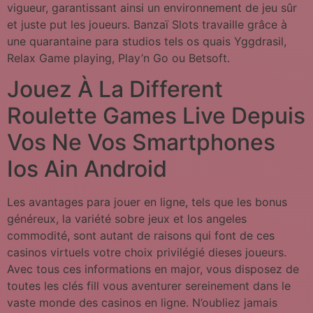
vigueur, garantissant ainsi un environnement de jeu sûr
et juste put les joueurs. Banzaï Slots travaille grâce à
une quarantaine para studios tels os quais Yggdrasil,
Relax Game playing, Play’n Go ou Betsoft.
Jouez À La Different
Roulette Games Live Depuis
Vos Ne Vos Smartphones
Ios Ain Android
Les avantages para jouer en ligne, tels que les bonus
généreux, la variété sobre jeux et los angeles
commodité, sont autant de raisons qui font de ces
casinos virtuels votre choix privilégié dieses joueurs.
Avec tous ces informations en major, vous disposez de
toutes les clés fill vous aventurer sereinement dans le
vaste monde des casinos en ligne. N’oubliez jamais