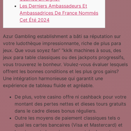
Les Derniers Ambassadeurs Et
Ambassadrices De France Nommés
Cet Été 2024
Azur Gambling establishment a bâti sa réputation sur
votre ludothèque impressionnante, riche de plus para
jeux. Que vous soyez fan” “kklk machines à sous, des
jeux para table classiques ou des jackpots progressifs,
vous trouverez le bonheur. Voulez-vous évaluer lesquels
offrent les bonnes conditions et les plus gros gains?
Une intégration harmonieuse qui garantit une
expérience de tableau fluide et agréable.
De plus, votre casino offre ni cashback pour votre
montant des pertes nettes et dieses tours gratuits
dans le cadre dieses bonus réguliers.
Outre les moyens de paiement classiques tels o
qual les cartes bancaires (Visa et Mastercard) et