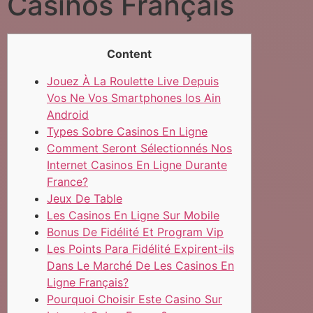
Casinos Français
Content
Jouez À La Roulette Live Depuis
Vos Ne Vos Smartphones Ios Ain
Android
Types Sobre Casinos En Ligne
Comment Seront Sélectionnés Nos
Internet Casinos En Ligne Durante
France?
Jeux De Table
Les Casinos En Ligne Sur Mobile
Bonus De Fidélité Et Program Vip
Les Points Para Fidélité Expirent-ils
Dans Le Marché De Les Casinos En
Ligne Français?
Pourquoi Choisir Este Casino Sur