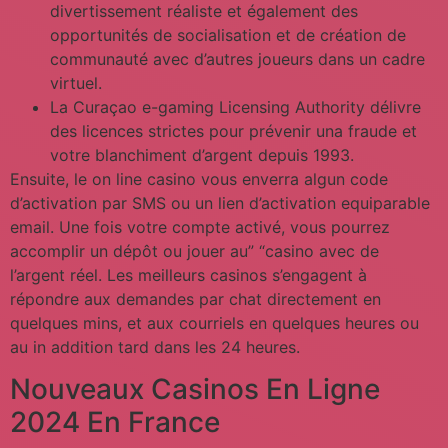
divertissement réaliste et également des
opportunités de socialisation et de création de
communauté avec d’autres joueurs dans un cadre
virtuel.
La Curaçao e-gaming Licensing Authority délivre
des licences strictes pour prévenir una fraude et
votre blanchiment d’argent depuis 1993.
Ensuite, le on line casino vous enverra algun code
d’activation par SMS ou un lien d’activation equiparable
email. Une fois votre compte activé, vous pourrez
accomplir un dépôt ou jouer au” “casino avec de
l’argent réel. Les meilleurs casinos s’engagent à
répondre aux demandes par chat directement en
quelques mins, et aux courriels en quelques heures ou
au in addition tard dans les 24 heures.
Nouveaux Casinos En Ligne
2024 En France