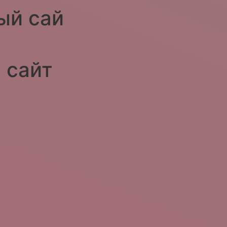
ый сай
 сайт