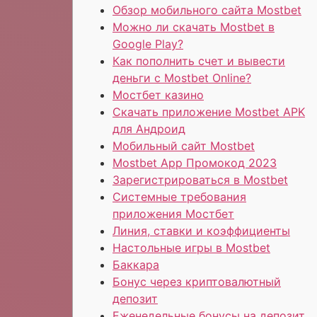
Обзор мобильного сайта Mostbet
Можно ли скачать Mostbet в
Google Play?
Как пополнить счет и вывести
деньги с Mostbet Online?
Мостбет казино
Скачать приложение Mostbet APK
для Андроид
Мобильный сайт Mostbet
Mostbet App Промокод 2023
Зарегистрироваться в Mostbet
Системные требования
приложения Мостбет
Линия, ставки и коэффициенты
Настольные игры в Mostbet
Баккара
Бонус через криптовалютный
депозит
Еженедельные бонусы на депозит