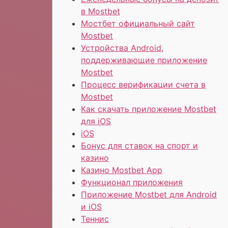
в Mostbet
Мостбет официальный сайт
Mostbet
Устройства Android,
поддерживающие приложение
Mostbet
Процесс верификации счета в
Mostbet
Как скачать приложение Mostbet
для iOS
iOS
Бонус для ставок на спорт и
казино
Казино Mostbet App
Функционал приложения
Приложение Mostbet для Android
и iOS
Теннис