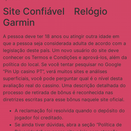
Site Confiável Relógio
Garmin
A pessoa deve ter 18 anos ou atingir outra idade em
que a pessoa seja considerada adulta de acordo com a
legislação deste país. Um novo usuário do site deve
conhecer os Termos e Condições e aprová-los, além da
política do local. Se você tentar pesquisar no Google
“Pin Up casino PT”, verá muitos sites e análises
superficiais, você pode perguntar qual é o nível desta
avaliação real do cassino. Uma descrição detalhada do
processo de retirada de bônus é reconhecida nas
diretrizes escritas para esse bônus naquele site oficial.
A reclamação foi resolvida quando o depósito do
jogador foi creditado.
Se ainda tiver dúvidas, abra a seção “Política de