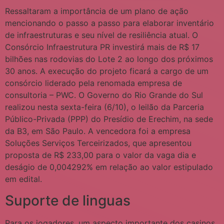
Ressaltaram a importância de um plano de ação
mencionando o passo a passo para elaborar inventário
de infraestruturas e seu nível de resiliência atual. O
Consórcio Infraestrutura PR investirá mais de R$ 17
bilhões nas rodovias do Lote 2 ao longo dos próximos
30 anos. A execução do projeto ficará a cargo de um
consórcio liderado pela renomada empresa de
consultoria – PWC. O Governo do Rio Grande do Sul
realizou nesta sexta-feira (6/10), o leilão da Parceria
Público-Privada (PPP) do Presídio de Erechim, na sede
da B3, em São Paulo. A vencedora foi a empresa
Soluções Serviços Terceirizados, que apresentou
proposta de R$ 233,00 para o valor da vaga dia e
deságio de 0,004292% em relação ao valor estipulado
em edital.
Suporte de linguas
Para os jogadores, um aspecto importante dos casinos