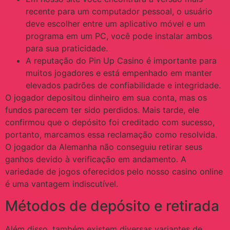
recente para um computador pessoal, o usuário
deve escolher entre um aplicativo móvel e um
programa em um PC, você pode instalar ambos
para sua praticidade.
A reputação do Pin Up Casino é importante para
muitos jogadores e está empenhado em manter
elevados padrões de confiabilidade e integridade.
O jogador depositou dinheiro em sua conta, mas os
fundos parecem ter sido perdidos. Mais tarde, ele
confirmou que o depósito foi creditado com sucesso,
portanto, marcamos essa reclamação como resolvida.
O jogador da Alemanha não conseguiu retirar seus
ganhos devido à verificação em andamento. A
variedade de jogos oferecidos pelo nosso casino online
é uma vantagem indiscutível.
Métodos de depósito e retirada
Além disso, também existem diversas variantes de