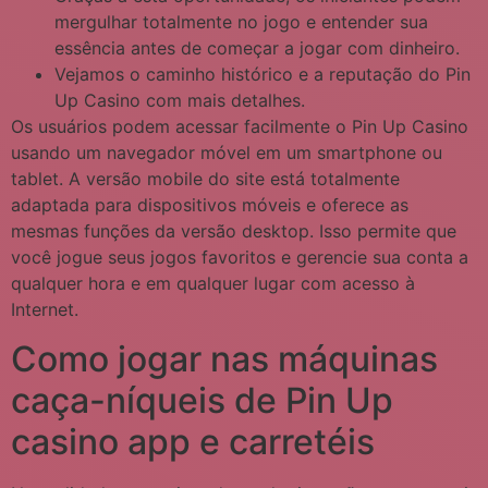
mergulhar totalmente no jogo e entender sua
essência antes de começar a jogar com dinheiro.
Vejamos o caminho histórico e a reputação do Pin
Up Casino com mais detalhes.
Os usuários podem acessar facilmente o Pin Up Casino
usando um navegador móvel em um smartphone ou
tablet. A versão mobile do site está totalmente
adaptada para dispositivos móveis e oferece as
mesmas funções da versão desktop. Isso permite que
você jogue seus jogos favoritos e gerencie sua conta a
qualquer hora e em qualquer lugar com acesso à
Internet.
Como jogar nas máquinas
caça-níqueis de Pin Up
casino app e carretéis