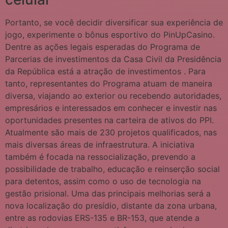
Portanto, se você decidir diversificar sua experiência de
jogo, experimente o bônus esportivo do PinUpCasino.
Dentre as ações legais esperadas do Programa de
Parcerias de investimentos da Casa Civil da Presidência
da República está a atração de investimentos . Para
tanto, representantes do Programa atuam de maneira
diversa, viajando ao exterior ou recebendo autoridades,
empresários e interessados em conhecer e investir nas
oportunidades presentes na carteira de ativos do PPI.
Atualmente são mais de 230 projetos qualificados, nas
mais diversas áreas de infraestrutura. A iniciativa
também é focada na ressocialização, prevendo a
possibilidade de trabalho, educação e reinserção social
para detentos, assim como o uso de tecnologia na
gestão prisional. Uma das principais melhorias será a
nova localização do presídio, distante da zona urbana,
entre as rodovias ERS-135 e BR-153, que atende a