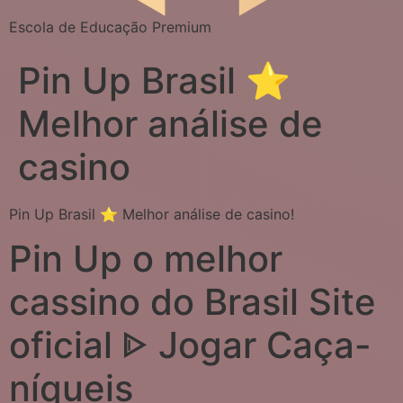
Escola de Educação Premium
Pin Up Brasil ⭐️
Melhor análise de
casino
Pin Up Brasil ⭐️ Melhor análise de casino!
Pin Up o melhor
cassino do Brasil Site
oficial ᐈ Jogar Caça-
níqueis