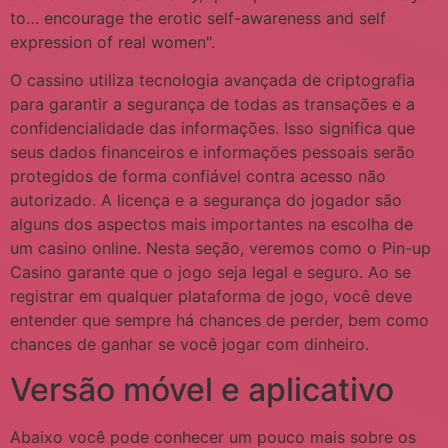
to… encourage the erotic self-awareness and self
expression of real women".
O cassino utiliza tecnologia avançada de criptografia
para garantir a segurança de todas as transações e a
confidencialidade das informações. Isso significa que
seus dados financeiros e informações pessoais serão
protegidos de forma confiável contra acesso não
autorizado. A licença e a segurança do jogador são
alguns dos aspectos mais importantes na escolha de
um casino online. Nesta seção, veremos como o Pin-up
Casino garante que o jogo seja legal e seguro. Ao se
registrar em qualquer plataforma de jogo, você deve
entender que sempre há chances de perder, bem como
chances de ganhar se você jogar com dinheiro.
Versão móvel e aplicativo
Abaixo você pode conhecer um pouco mais sobre os