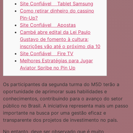
Site Confiável Tablet Samsung
Como retirar dinheiro do cassino
Pin-Up?
Site Confiável Apostas
Cambé abre edital da Lei Paulo
Gustavo de fomento à cultura;
inscrições vão até o próximo dia 10
Site Confiável Fire TV
Melhores Estratégias para Jugar
Aviator Spribe no Pin Up
Os participantes da segunda turma do M5D terão a
oportunidade de aprimorar suas habilidades e
conhecimentos, contribuindo para o avanço do setor
público no Brasil. A iniciativa representa mais um passo
importante na busca por uma gestão eficaz e
transparente dos projetos de investimento no país.
No entanto, deve ser observado que é muito