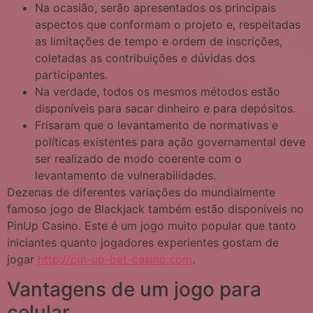
Na ocasião, serão apresentados os principais
aspectos que conformam o projeto e, respeitadas
as limitações de tempo e ordem de inscrições,
coletadas as contribuições e dúvidas dos
participantes.
Na verdade, todos os mesmos métodos estão
disponíveis para sacar dinheiro e para depósitos.
Frisaram que o levantamento de normativas e
políticas existentes para ação governamental deve
ser realizado de modo coerente com o
levantamento de vulnerabilidades.
Dezenas de diferentes variações do mundialmente
famoso jogo de Blackjack também estão disponíveis no
PinUp Casino. Este é um jogo muito popular que tanto
iniciantes quanto jogadores experientes gostam de
jogar
http://pin-up-bet-casino.com
.
Vantagens de um jogo para
celular