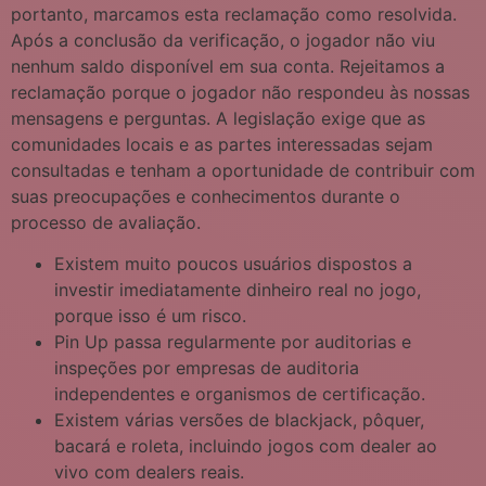
portanto, marcamos esta reclamação como resolvida.
Após a conclusão da verificação, o jogador não viu
nenhum saldo disponível em sua conta. Rejeitamos a
reclamação porque o jogador não respondeu às nossas
mensagens e perguntas. A legislação exige que as
comunidades locais e as partes interessadas sejam
consultadas e tenham a oportunidade de contribuir com
suas preocupações e conhecimentos durante o
processo de avaliação.
Existem muito poucos usuários dispostos a
investir imediatamente dinheiro real no jogo,
porque isso é um risco.
Pin Up passa regularmente por auditorias e
inspeções por empresas de auditoria
independentes e organismos de certificação.
Existem várias versões de blackjack, pôquer,
bacará e roleta, incluindo jogos com dealer ao
vivo com dealers reais.