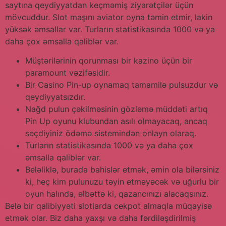
saytına qeydiyyatdan keçməmiş ziyarətçilər üçün
mövcuddur. Slot maşını aviator oyna təmin etmir, lakin
yüksək əmsallar var. Turların statistikasında 1000 və ya
daha çox əmsalla qaliblər var.
Müştərilərinin qorunması bir kazino üçün bir
paramount vəzifəsidir.
Bir Casino Pin-up oynamaq tamamilə pulsuzdur və
qeydiyyatsızdır.
Nağd pulun çəkilməsinin gözləmə müddəti artıq
Pin Up oyunu klubundan asılı olmayacaq, ancaq
seçdiyiniz ödəmə sistemindən onlayn olaraq.
Turların statistikasında 1000 və ya daha çox
əmsalla qaliblər var.
Beləliklə, burada bahislər etmək, əmin ola bilərsiniz
ki, heç kim pulunuzu təyin etməyəcək və uğurlu bir
oyun halında, əlbəttə ki, qazancınızı alacaqsınız.
Belə bir qalibiyyəti slotlarda cekpot almaqla müqayisə
etmək olar. Biz daha yaxşı və daha fərdiləşdirilmiş