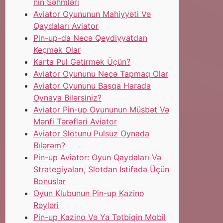
nin Səhmləri
Aviator Oyununun Mahiyyəti Və
Qaydaları Aviator
Pin-up-da Necə Qeydiyyatdan
Keçmək Olar
Karta Pul Gətirmək Üçün?
Aviator Oyununu Necə Tapmaq Olar
Aviator Oyununu Başqa Harada
Oynaya Bilərsiniz?
Aviator Pin-up Oyununun Müsbət Və
Mənfi Tərəfləri Aviator
Aviator Slotunu Pulsuz Oynada
Bi̇lərəm?
Pin-up Aviator: Oyun Qaydaları Və
Strategiyaları, Slotdan Istifadə Üçün
Bonuslar
Oyun Klubunun Pin-up Kazino
Rəyləri
Pin-up Kazino Və Ya Tətbiqin Mobil