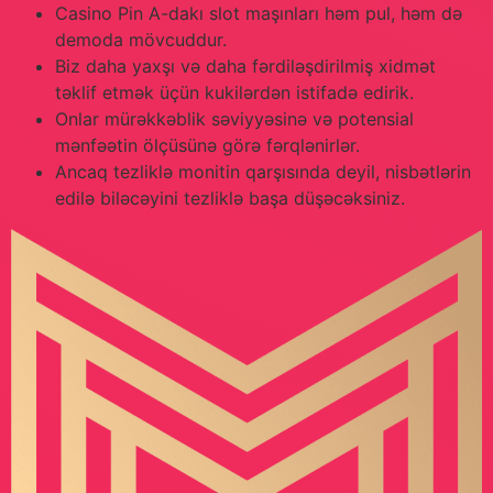
Casino Pin A-dakı slot maşınları həm pul, həm də
demoda mövcuddur.
Biz daha yaxşı və daha fərdiləşdirilmiş xidmət
təklif etmək üçün kukilərdən istifadə edirik.
Onlar mürəkkəblik səviyyəsinə və potensial
mənfəətin ölçüsünə görə fərqlənirlər.
Ancaq tezliklə monitin qarşısında deyil, nisbətlərin
edilə biləcəyini tezliklə başa düşəcəksiniz.