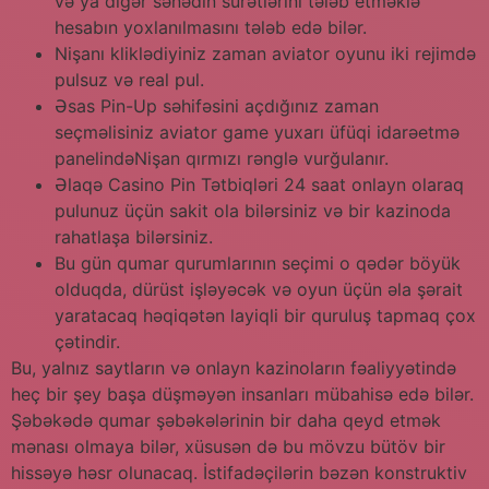
və ya digər sənədin surətlərini tələb etməklə
hesabın yoxlanılmasını tələb edə bilər.
Nişanı kliklədiyiniz zaman aviator oyunu iki rejimdə
pulsuz və real pul.
Əsas Pin-Up səhifəsini açdığınız zaman
seçməlisiniz aviator game yuxarı üfüqi idarəetmə
panelindəNişan qırmızı rənglə vurğulanır.
Əlaqə Casino Pin Tətbiqləri 24 saat onlayn olaraq
pulunuz üçün sakit ola bilərsiniz və bir kazinoda
rahatlaşa bilərsiniz.
Bu gün qumar qurumlarının seçimi o qədər böyük
olduqda, dürüst işləyəcək və oyun üçün əla şərait
yaratacaq həqiqətən layiqli bir quruluş tapmaq çox
çətindir.
Bu, yalnız saytların və onlayn kazinoların fəaliyyətində
heç bir şey başa düşməyən insanları mübahisə edə bilər.
Şəbəkədə qumar şəbəkələrinin bir daha qeyd etmək
mənası olmaya bilər, xüsusən də bu mövzu bütöv bir
hissəyə həsr olunacaq. İstifadəçilərin bəzən konstruktiv