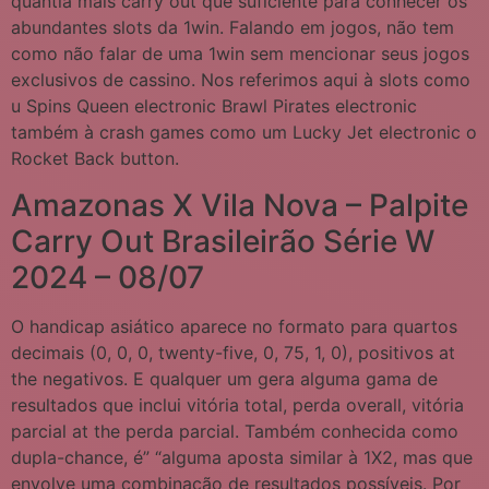
quantia mais carry out que suficiente para conhecer os
abundantes slots da 1win. Falando em jogos, não tem
como não falar de uma 1win sem mencionar seus jogos
exclusivos de cassino. Nos referimos aqui à slots como
u Spins Queen electronic Brawl Pirates electronic
também à crash games como um Lucky Jet electronic o
Rocket Back button.
Amazonas X Vila Nova – Palpite
Carry Out Brasileirão Série W
2024 – 08/07
O handicap asiático aparece no formato para quartos
decimais (0, 0, 0, twenty-five, 0, 75, 1, 0), positivos at
the negativos. E qualquer um gera alguma gama de
resultados que inclui vitória total, perda overall, vitória
parcial at the perda parcial. Também conhecida como
dupla-chance, é” “alguma aposta similar à 1X2, mas que
envolve uma combinação de resultados possíveis. Por