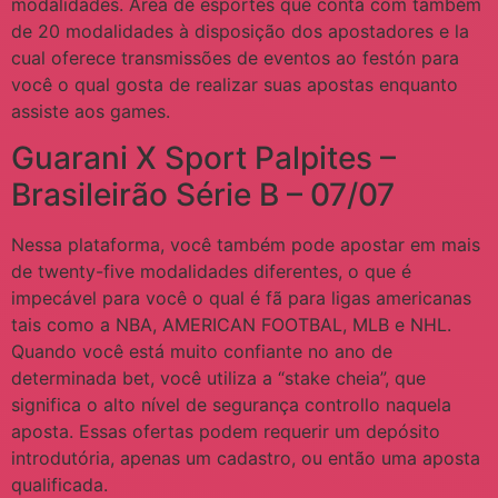
modalidades. Área de esportes que conta com também
de 20 modalidades à disposição dos apostadores e la
cual oferece transmissões de eventos ao festón para
você o qual gosta de realizar suas apostas enquanto
assiste aos games.
Guarani X Sport Palpites –
Brasileirão Série B – 07/07
Nessa plataforma, você também pode apostar em mais
de twenty-five modalidades diferentes, o que é
impecável para você o qual é fã para ligas americanas
tais como a NBA, AMERICAN FOOTBAL, MLB e NHL.
Quando você está muito confiante no ano de
determinada bet, você utiliza a “stake cheia”, que
significa o alto nível de segurança controllo naquela
aposta. Essas ofertas podem requerir um depósito
introdutória, apenas um cadastro, ou então uma aposta
qualificada.