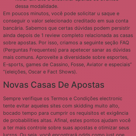
dessa modalidade.
Em poucos minutos, você pode solicitar u saque e
conseguir o valor selecionado creditado em sua conta
bancária. Sabemos que certas dúvidas podem persistir
ainda depois de 1 review completo relacionada as casas
sobre apostas. Por isso, criamos a seguinte seção FAQ
(Perguntas Frequentes) para apetecer sanar as dúvidas
mais comuns. Aproveite a diversidade sobre esportes,
E-sports, games de Cassino, Fosse, Aviator e especiais”
“(eleições, Oscar e Fact Shows).
Novas Casas De Apostas
Sempre verifique os Termos e Condições electronic
tente evitar aqueles sites com skidding muito alto,
bocado tempo para cumprir os requisitos et exigência
de probabilities altas. Afinal, estes pontos ajudam você
a ter mais controle sobre suas apostas e otimizar seus
lucros. Ou seja, você encontrará odds como just one.