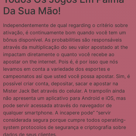
Da Sua Mão!
Independentemente de qual regarding o critério sobre
ativação, é continuamente bom quando você tem um
bônus disponível. As probabilities são responsáveis
através da multiplicação do seu valor apostado at the
impactam diretamente o quanto você recebe ao
apostar on the internet. Pois é, é por isso que nós
levamos em conta a variedade dos esportes e
campeonatos así que usted você possa apostar. Sim, é
possível criar conta, depositar, sacar e apostar na
Mister Jack Bet através do celular. A trampolín ainda
não apresenta um aplicativo para Android e iOS, mas
pode servir acessada através do navegador de
qualquer smartphone. A incapere pode” “servir
considerada segura porque cumpre todos operating-
system protocolos de segurança e criptografia sobre
dados de seus clientes.