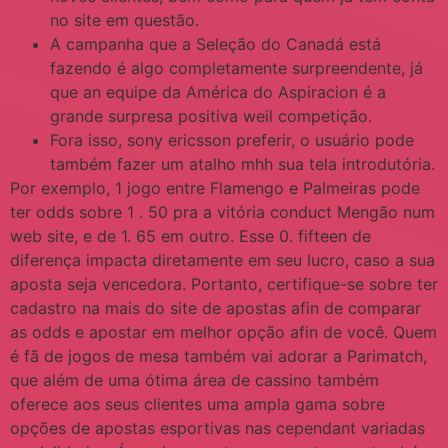
no site em questão.
A campanha que a Seleção do Canadá está
fazendo é algo completamente surpreendente, já
que an equipe da América do Aspiracion é a
grande surpresa positiva weil competição.
Fora isso, sony ericsson preferir, o usuário pode
também fazer um atalho mhh sua tela introdutória.
Por exemplo, 1 jogo entre Flamengo e Palmeiras pode
ter odds sobre 1 . 50 pra a vitória conduct Mengão num
web site, e de 1. 65 em outro. Esse 0. fifteen de
diferença impacta diretamente em seu lucro, caso a sua
aposta seja vencedora. Portanto, certifique-se sobre ter
cadastro na mais do site de apostas afin de comparar
as odds e apostar em melhor opção afin de você. Quem
é fã de jogos de mesa também vai adorar a Parimatch,
que além de uma ótima área de cassino também
oferece aos seus clientes uma ampla gama sobre
opções de apostas esportivas nas cependant variadas