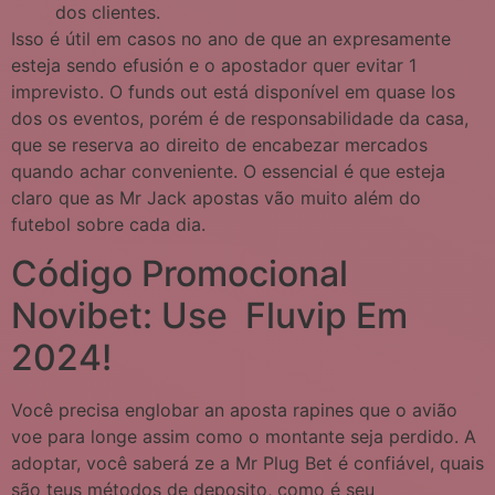
dos clientes.
Isso é útil em casos no ano de que an expresamente
esteja sendo efusión e o apostador quer evitar 1
imprevisto. O funds out está disponível em quase los
dos os eventos, porém é de responsabilidade da casa,
que se reserva ao direito de encabezar mercados
quando achar conveniente. O essencial é que esteja
claro que as Mr Jack apostas vão muito além do
futebol sobre cada dia.
Código Promocional
Novibet: Use Fluvip Em
2024!
Você precisa englobar an aposta rapines que o avião
voe para longe assim como o montante seja perdido. A
adoptar, você saberá ze a Mr Plug Bet é confiável, quais
são teus métodos de deposito, como é seu