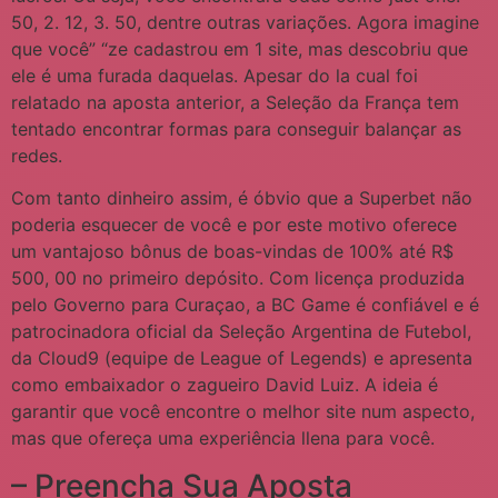
50, 2. 12, 3. 50, dentre outras variações. Agora imagine
que você” “ze cadastrou em 1 site, mas descobriu que
ele é uma furada daquelas. Apesar do la cual foi
relatado na aposta anterior, a Seleção da França tem
tentado encontrar formas para conseguir balançar as
redes.
Com tanto dinheiro assim, é óbvio que a Superbet não
poderia esquecer de você e por este motivo oferece
um vantajoso bônus de boas-vindas de 100% até R$
500, 00 no primeiro depósito. Com licença produzida
pelo Governo para Curaçao, a BC Game é confiável e é
patrocinadora oficial da Seleção Argentina de Futebol,
da Cloud9 (equipe de League of Legends) e apresenta
como embaixador o zagueiro David Luiz. A ideia é
garantir que você encontre o melhor site num aspecto,
mas que ofereça uma experiência llena para você.
– Preencha Sua Aposta