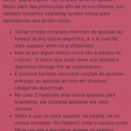
Muito além das promoções afin de novos clientes, nós
também testamos operating-system bônus para
apostadores que já têm conta.
Talvez o mais complexo mercado de apostas do
futebol (e dos outros esportes), é o la cual faz
mais sucesso entre os profissionais.
Mas se por algum motivo você não é adepto às
criptos,” “é óbvio que pode fazer sua fezinha e
depósitos through PIX na organizacion.
É possível também encontrar opções de apostas
pré-jogo ou apostas ao vivo em diversas
categorias esportivas.
No caso 2 melhores sites sobre apostas para
brasileiros, ela costuma aparecer em valor
decimal.
Tanto é que, na zona superior da página, há um
menus chamado “Só Futebol”, onde o usuário pode
filtrar um site e encontrar apenas os eventos