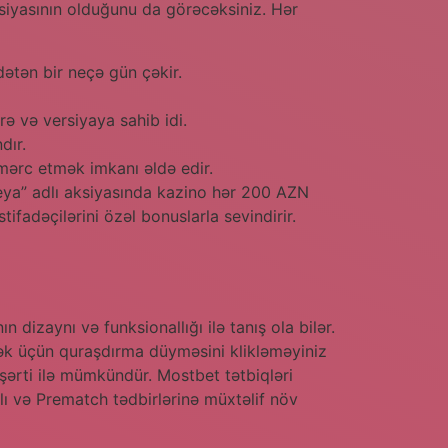
asiyasının olduğunu da görəcəksiniz. Hər
dətən bir neçə gün çəkir.
ə və versiyaya sahib idi.
dır.
mərc etmək imkanı əldə edir.
reya” adlı aksiyasında kazino hər 200 AZN
tifadəçilərini özəl bonuslarla sevindirir.
dizaynı və funksionallığı ilə tanış ola bilər.
k üçün quraşdırma düyməsini klikləməyiniz
şərti ilə mümkündür. Mostbet tətbiqləri
lı və Prematch tədbirlərinə müxtəlif növ