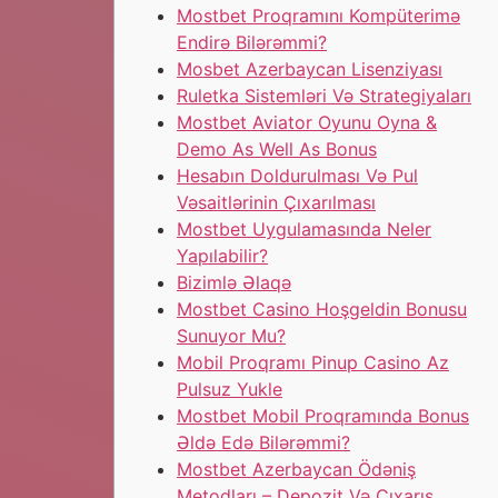
Mostbet Proqramını Kompüterimə
Endirə Bilərəmmi?
Mosbet Azerbaycan Lisenziyası
Ruletka Sistemləri Və Strategiyaları
Mostbet Aviator Oyunu Oyna &
Demo As Well As Bonus
Hesabın Doldurulması Və Pul
Vəsaitlərinin Çıxarılması
Mostbet Uygulamasında Neler
Yapılabilir?
Bizimlə Əlaqə
Mostbet Casino Hoşgeldin Bonusu
Sunuyor Mu?
Mobil Proqramı Pinup Casino Az
Pulsuz Yukle
Mostbet Mobil Proqramında Bonus
Əldə Edə Bilərəmmi?
Mostbet Azerbaycan Ödəniş
Metodları – Depozit Və Çıxarış