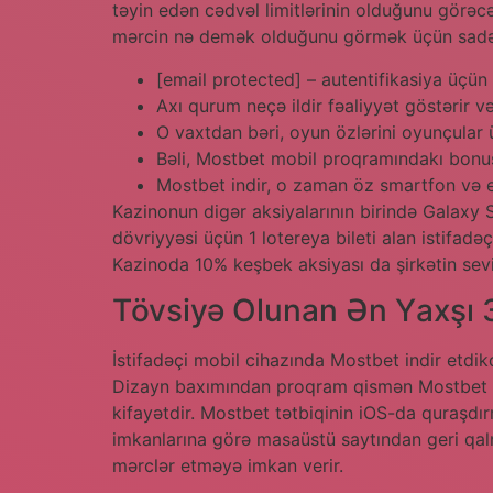
təyin edən cədvəl limitlərinin olduğunu görəc
mərcin nə demək olduğunu görmək üçün sadəc
[email protected] – autentifikasiya üçün
Axı qurum neçə ildir fəaliyyət göstərir və
O vaxtdan bəri, oyun özlərini oyunçular 
Bəli, Mostbet mobil proqramındakı bonus 
Mostbet indir, o zaman öz smartfon və 
Kazinonun digər aksiyalarının birində Galaxy 
dövriyyəsi üçün 1 lotereya bileti alan istifadəç
Kazinoda 10% keşbek aksiyası da şirkətin sev
Tövsiyə Оlunаn Ən Yаxşı 3
İstifadəçi mobil cihazında Mostbet indir etdik
Dizayn baxımından proqram qismən Mostbet sa
kifayətdir. Mostbet tətbiqinin iOS-da quraşdı
imkanlarına görə masaüstü saytından geri qalmı
mərclər etməyə imkan verir.