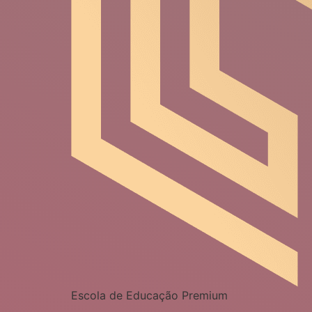
Escola de Educação Premium