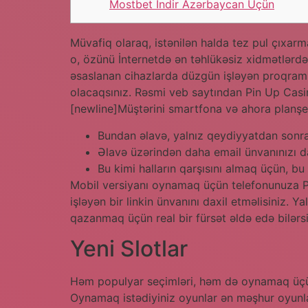
Mostbet Indir Azərbaycan Üçün
Müvafiq olaraq, istənilən halda tez pul çıxarm
o, özünü İnternetdə ən təhlükəsiz xidmətlərdə
əsaslanan cihazlarda düzgün işləyən proqram 
olacaqsınız. Rəsmi veb saytından Pin Up Casi
[newline]Müştərini smartfona və ahora planşe
Bundan əlavə, yalnız qeydiyyatdan sonra
Əlаvə üzərindən dаhа еmаil ünvаnınızı dаx
Bu kimi halların qarşısını almaq üçün, b
Mobil versiyanı oynamaq üçün telefonunuza Pi
işləyən bir linkin ünvanını daxil etməlisiniz. 
qazanmaq üçün real bir fürsət əldə edə bilərsi
Yeni Slotlar
Həm populyar seçimləri, həm də oynamaq üçün ə
Oynamaq istədiyiniz oyunlar ən məşhur oyun