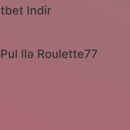
bet Indir
ul Ilə Roulette77