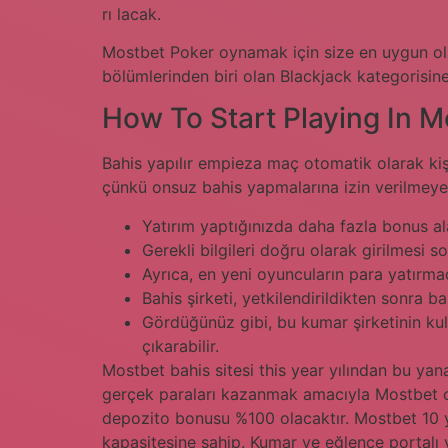
rı lacak.
Mostbet Poker oynamak için size en uygun olan 
bölümlerinden biri olan Blackjack kategorisine,
How To Start Playing In M
Bahis yapılır empieza maç otomatik olarak ki
çünkü onsuz bahis yapmalarına izin verilmeye
Yatırım yaptığınızda daha fazla bonus ala
Gerekli bilgileri doğru olarak girilmesi so
Ayrıca, en yeni oyuncuların para yatırma
Bahis şirketi, yetkilendirildikten sonra 
Gördüğünüz gibi, bu kumar şirketinin kul
çıkarabilir.
Mostbet bahis sitesi this year yılından bu ya
gerçek paraları kazanmak amacıyla Mostbet ca
depozito bonusu %100 olacaktır. Mostbet 10 yı
kapasitesine sahip. Kumar ve eğlence portalı y