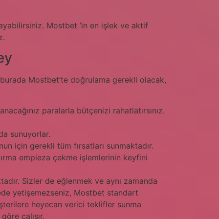
bilirsiniz. Mostbet ’in en işlek ve aktif
z.
ey
 burada Mostbet’te doğrulama gerekli olacak,
nacağınız paralarla bütçenizi rahatlatırsınız.
da sunuyorlar.
un için gerekli tüm fırsatları sunmaktadır.
atırma empieza çekme işlemlerinin keyfini
aktadır. Sizler de eğlenmek ve aynı zamanda
rede yetişemezseniz, Mostbet standart
erilere heyecan verici teklifler sunma
göre çalışır.