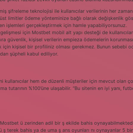
işmiş şifreleme teknolojisi ile kullanıcılar verilerinin her za
üst limitler ödeme yönteminize bağlı olarak değişkenlik göst
en işlemleri gerçekleştirmek için hamle yapabiliyorsunuz.
gelişmesi için Mostbet mobil alt yapı desteği de kullanıcılar
sıra güvenlik, kişisel verilerin empieza ödemelerin korunması i
için kişisel bir profiliniz olması gerekmez. Bunun sebebi o
dan şüpheli kabul ediliyor.
ni kullanıcılar hem de düzenli müşteriler için mevcut olan 
rma tutarının %100’üne ulaşabilir. “Bu sitenin en iyi yanı, f
r Mostbet ü zerinden adil bir ş ekilde bahis oynayabilmektedi
ü ş terek bahis ya de uma ş ans oyunları nı oynayanlar 5 bin