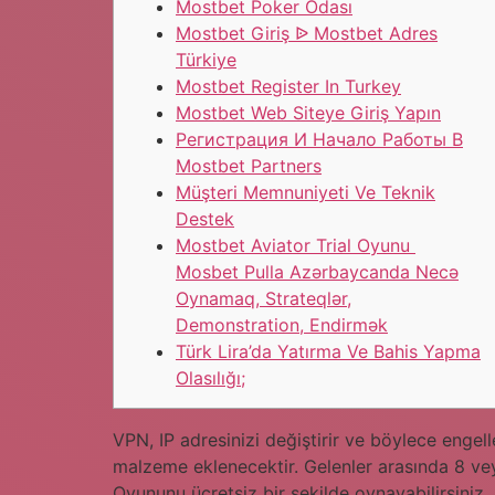
Mostbet Poker Odası
Mostbet Giriş ᐉ Mostbet Adres
Türkiye
Mostbet Register In Turkey
Mostbet Web Siteye Giriş Yapın
Регистрация И Начало Работы В
Mostbet Partners
Müşteri Memnuniyeti Ve Teknik
Destek
Mostbet Aviator Trial Oyunu ️
Mosbet Pulla Azərbaycanda Necə
Oynamaq, Strateqlər,
Demonstration, Endirmək
Türk Lira’da Yatırma Ve Bahis Yapma
Olasılığı;
VPN, IP adresinizi değiştirir ve böylece enge
malzeme eklenecektir. Gelenler arasında 8 
Oyununu ücretsiz bir şekilde oynayabilirsiniz.