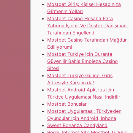
Mostbet Giriş: Kişisel Hesabınıza
Girmenin Yolları
Mostbet Casino Hesaba Para
Yatırma İşlemi Ve Destek Danışmanı
Tarafından Engellendi
Mostbet Casino Tarafından Mağdur
Ediliyorum!
Mostbet Türkiye Için Durante
Güvenilir Bahis Empieza Casino
Sitesi
Mostbet Türkiye Güncel Giriş
Adresiyle Karşınızda!
Mostbet Android Apk, Ios Için
Türkiye Uygulaması Nasıl Indirilir
Mostbet Bonuslar
Mostbet Uygulaması: Türkiye’den
Oyuncular Için Android, Iphone
Sweet Bonanza Candyland
Resmi Internet Site Mostbet Türkiye