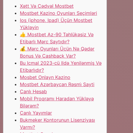
Xətt Və Cədvəl Mostbet
Mostbet Kazino Oyunları Seçimləri
Ios (iphone, Ipad) Üçün Mostbet
Yükləyin
👍 Mostbet Az-90 Təhlükəsiz Və
Etibarlı Mərc Saytıdır?
💰 Mərc Oyunları Üçün Nə Qədər
Bonus Və Cashback Var?
Bu Icmal 2023-cü Ildə Yenilənmiş Və
Etibarlıdır?
Mosbet Onlayn Kazino
Mostbet Azərbaycan Rəsmi̇ Sayti
Canlı Hesab
Mobil Proqramı Haradan Yükləyə
Bilərəm?
Canlı Yayımlar
Bukmeker Kontorunun Lisenziyası
Varmı?