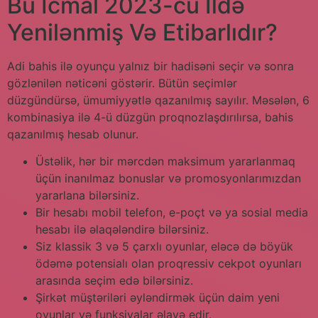
Bu Icmal 2023-cü Ildə
Yenilənmiş Və Etibarlıdır?
Adi bahis ilə oyunçu yalnız bir hadisəni seçir və sonra
gözlənilən nəticəni göstərir. Bütün seçimlər
düzgündürsə, ümumiyyətlə qazanılmış sayılır. Məsələn, 6
kombinasiya ilə 4-ü düzgün proqnozlaşdırılırsa, bahis
qazanılmış hesab olunur.
Üstəlik, hər bir mərcdən maksimum yararlanmaq
üçün inanılmaz bonuslar və promosyonlarımızdan
yararlana bilərsiniz.
Bir hesabı mobil telefon, e-poçt və ya sosial media
hesabı ilə əlaqələndirə bilərsiniz.
Siz klassik 3 və 5 çarxlı oyunlar, eləcə də böyük
ödəmə potensialı olan proqressiv cekpot oyunları
arasında seçim edə bilərsiniz.
Şirkət müştəriləri əyləndirmək üçün daim yeni
oyunlar və funksiyalar əlavə edir.