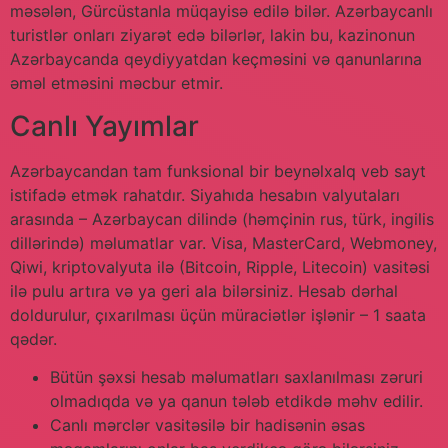
məsələn, Gürcüstanla müqayisə edilə bilər. Azərbaycanlı
turistlər onları ziyarət edə bilərlər, lakin bu, kazinonun
Azərbaycanda qeydiyyatdan keçməsini və qanunlarına
əməl etməsini məcbur etmir.
Canlı Yayımlar
Azərbaycandan tam funksional bir beynəlxalq veb sayt
istifadə etmək rahatdır. Siyahıda hesabın valyutaları
arasında – Azərbaycan dilində (həmçinin rus, türk, ingilis
dillərində) məlumatlar var. Visa, MasterCard, Webmoney,
Qiwi, kriptovalyuta ilə (Bitcoin, Ripple, Litecoin) vasitəsi
ilə pulu artıra və ya geri ala bilərsiniz. Hesab dərhal
doldurulur, çıxarılması üçün müraciətlər işlənir – 1 saata
qədər.
Bütün şəxsi hesab məlumatları saxlanılması zəruri
olmadıqda və ya qanun tələb etdikdə məhv edilir.
Canlı mərclər vasitəsilə bir hadisənin əsas