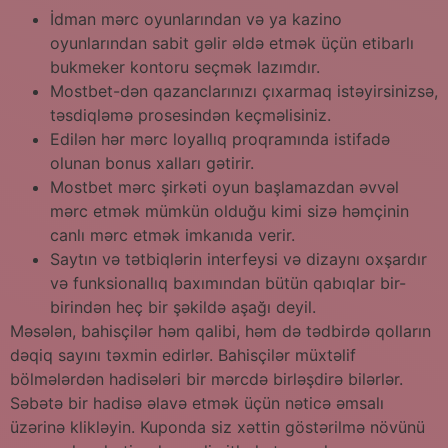
İdman mərc oyunlarından və ya kazino
oyunlarından sabit gəlir əldə etmək üçün etibarlı
bukmeker kontoru seçmək lazımdır.
Mostbet-dən qazanclarınızı çıxarmaq istəyirsinizsə,
təsdiqləmə prosesindən keçməlisiniz.
Edilən hər mərc loyallıq proqramında istifadə
olunan bonus xalları gətirir.
Mostbet mərc şirkəti oyun başlamazdan əvvəl
mərc etmək mümkün olduğu kimi sizə həmçinin
canlı mərc etmək imkanıda verir.
Saytın və tətbiqlərin interfeysi və dizaynı oxşardır
və funksionallıq baxımından bütün qabıqlar bir-
birindən heç bir şəkildə aşağı deyil.
Məsələn, bahisçilər həm qalibi, həm də tədbirdə qolların
dəqiq sayını təxmin edirlər. Bahisçilər müxtəlif
bölmələrdən hadisələri bir mərcdə birləşdirə bilərlər.
Səbətə bir hadisə əlavə etmək üçün nəticə əmsalı
üzərinə klikləyin. Kuponda siz xəttin göstərilmə növünü