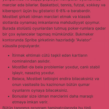
mərclər edə bilərlər. Basketbol, tennis, futzal, xokkey və
kibersport üçün bu göstərici 6-8%-ə bərabərdir.
Mostbet şirkəti idman mərcləri etmək və klassik
slotlarda oynamaq imkanlarına məhdudiyyət qoymur.
Burada stolüstü oyunlardan tutmuş poker-rumlara qədər
bir çox əyləncələr tapmaq mümkündür. Bukmeker
kontorunda Spribe şirkətinin hazırladığı “Aviator”
xüsusilə populyardır.
İtirmək ehtimalı cütü təşkil edən kartların
nominalından asılıdır.
MostBet-də belə problemlər yoxdur, canlı stabil
işləyir, nasazlıq yoxdur.
Beləcə, Mostbet tətbiqini endirə biləcəksiniz və
onun vasitəsilə bu kazinonun bütün qumar
oyunlarını oynaya biləcəksiniz.
Bonuslar sizə idman mərclərini daha maraqlı
etməyə imkan verir.
Bütün tanınmış proqram təminatçılarında bu tipli