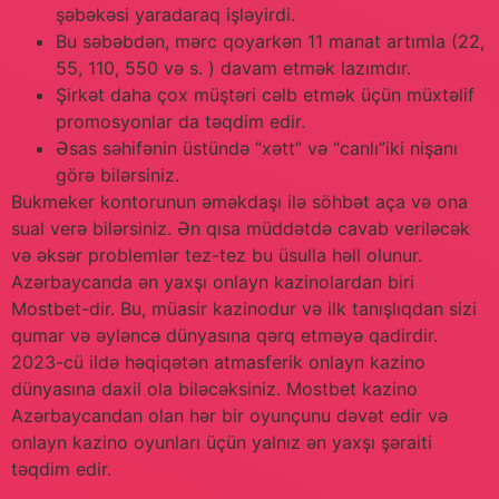
şəbəkəsi yaradaraq işləyirdi.
Bu səbəbdən, mərc qoyarkən 11 manat artımla (22,
55, 110, 550 və s. ) davam etmək lazımdır.
Şirkət daha çox müştəri cəlb etmək üçün müxtəlif
promosyonlar da təqdim edir.
Əsas səhifənin üstündə “xətt” və “canlı”iki nişanı
görə bilərsiniz.
Bukmeker kontorunun əməkdaşı ilə söhbət aça və ona
sual verə bilərsiniz. Ən qısa müddətdə cavab veriləcək
və əksər problemlər tez-tez bu üsulla həll olunur.
Azərbaycanda ən yaxşı onlayn kazinolardan biri
Mostbet-dir. Bu, müasir kazinodur və ilk tanışlıqdan sizi
qumar və əyləncə dünyasına qərq etməyə qadirdir.
2023-cü ildə həqiqətən atmasferik onlayn kazino
dünyasına daxil ola biləcəksiniz. Mostbet kazino
Azərbaycandan olan hər bir oyunçunu dəvət edir və
onlayn kazino oyunları üçün yalnız ən yaxşı şəraiti
təqdim edir.