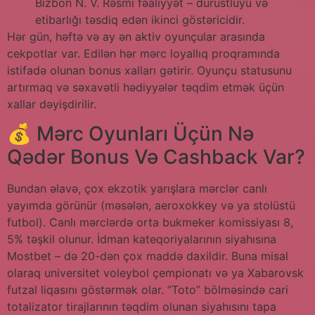
Bizbon N. V. Rəsmi fəaliyyət – dürüstlüyü və
etibarlığı təsdiq edən ikinci göstəricidir.
Hər gün, həftə və ay ən aktiv oyunçular arasında
cekpotlar var. Edilən hər mərc loyallıq proqramında
istifadə olunan bonus xalları gətirir. Oyunçu statusunu
artırmaq və səxavətli hədiyyələr təqdim etmək üçün
xallar dəyişdirilir.
💰 Mərc Oyunları Üçün Nə
Qədər Bonus Və Cashback Var?
Bundan əlavə, çox ekzotik yarışlara mərclər canlı
yayımda görünür (məsələn, aeroxokkey və ya stolüstü
futbol). Canlı mərclərdə orta bukmeker komissiyası 8,
5% təşkil olunur. İdman kateqoriyalarının siyahısına
Mostbet – də 20-dən çox maddə daxildir. Buna misal
olaraq universitet voleybol çempionatı və ya Xabarovsk
futzal liqasını göstərmək olar. “Toto” bölməsində cari
totalizator tirajlarının təqdim olunan siyahısını tapa