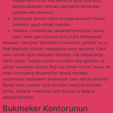
məqamlarını onlar baş verdikcə görə bilərsiniz,
beləcə qazanan nəticəni seçməkdə bunlardan
istifadə edə bilərsiniz.
Qeydiyyat bonusu daxil olmaqla səxavətli bonus
sistemini qeyd etmək istərdim.
Hesabın yoxlanılması tamamlanmamışdan əvvəl,
mərc edən şəxs (bettor) pul çıxara bilməyəcək.
Məsələn, mərcçilər Wimbledon tennisinin qalibinə və ya
Real Madridin növbəti məşqçisinə mərc qoyurlar. Canlı
mərc etmək üçün hadisələr Mostbet –də istiqamətdə
təklif olunur. Təqdim olunan oyunların sayı gündən və
günün vaxtından asılıdır. Bəzi qış idman növləri, eləcə də
tələb olunmamış istiqamətlər istisna olmaqla,
oyunöncəsi hadisələrin əksəriyyəti canlı xəttdə görünür.
Bunlar kiber oyunlar üzrə turnirlər, həmçinin stolüstü
tennis, çimərlik voleybolu üzrə Rusiya və Belarus
çempionatlarıdır.
Bukmeker Kontorunun