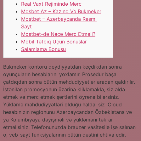
Real Vaxt Rejimində Mərc
Mosbet Az – Kazino Və Bukmeker
Mostbet – Azərbaycanda Rəsmi
Sayt
Mostbet-də Necə Mərc Etməli?
Mobil Tətbiq Üçün Bonuslar
Salamlama Bonusu
Bukmeker kontoru qeydiyyatdan keçdikdən sonra
oyunçuların hesablarını yoxlamır. Prosedur başa
çatdıqdan sonra bütün məhdudiyyətlər aradan qaldırılır.
İstənilən promosyonun üzərinə klikləməklə, siz əldə
etmək və mərc etmək şərtlərini öyrənə bilərsiniz.
Yükləmə məhdudiyyətləri olduğu halda, siz iCloud
hesabınızın regionunu Azərbaycandan Özbəkistana və
ya Kolumbiyaya dəyişməli və yükləməni təkrar
etməlisiniz. Telefonunuzda brauzer vasitəsilə işə salınan
o, veb-sayt funksiyalarının bütün dəstini ehtiva edir.