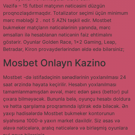
Vəzifə – 15 futbol matçının nəticəsini düzgün
proqnozlaşdırmaqdır. Totalizator seçimi üçün minimum
mərc məbləği 2 . not 5 AZN təşkil edir. Mostbet
bukmeker matçların nəticələrinin yanında, mərc
əmsalları ilə hesablanan nəticənin faiz ehtimalını
göstərir. Oyunlar Golden Race, 1×2 Gaming, Leap,
Betradar, Kiron provayderlərindən əldə edə bilərsiniz;
Mosbet Onlayn Kazino
Mostbet -də istifadəçinin sənədlərinin yoxlanılması 24
saat ərzində həyata keçirilir. Hesabın yoxlanılması
tamamlanmamışdan əvvəl, mərc edən şəxs (bettor) pul
çıxara bilməyəcək. Bununla belə, oyunçu hesabı doldura
və hətta qarşılama proqramında iştirak edə biləcək. Ən
yaxşı hadisələrdə Mostbet bukmeker kontorunun
siyahısına 1000-ə yaxın market daxildir. Siz əsas və
əlavə nəticələrə, aralıq nəticələrə və birləşmiş oyunlara
pul qoya bilərsiniz.