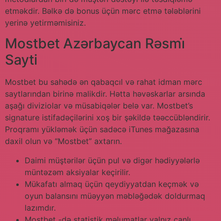
etməkdir. Bəlkə də bonus üçün mərc etmə tələblərini
yerinə yetirməmisiniz.
Mostbet Azərbaycan Rəsmi̇
Sayti
Mostbet bu sahədə ən qabaqcıl və rahat idman mərc
saytlarından birinə malikdir. Hətta həvəskarlar arsında
aşağı diviziolar və müsabiqələr belə var. Mostbet’s
signature istifadəçilərini xoş bir şəkildə təəccübləndirir.
Proqramı yükləmək üçün sadəcə iTunes mağazasına
daxil olun və “Mostbet” axtarın.
Daimi müştərilər üçün pul və digər hədiyyələrlə
müntəzəm aksiyalar keçirilir.
Mükafatı almaq üçün qeydiyyatdan keçmək və
oyun balansını müəyyən məbləğədək doldurmaq
lazımdır.
Mostbet -də statistik məlumatlar yalnız canlı