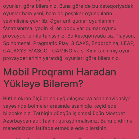
oyunları görə bilərsiniz. Buna görə də bu kateqoriyadakı
oyunlar həm yeni, həm də peşəkar oyunçuların
sevimlisinə çevrilib. Əgər arıt qumar oyunlarının
fanatısınızsa, yəqin ki, ən populyar qumar oyunu
provayderləri ilə tanışsınız. Bu kateqoriyada siz Playson,
Spinomenal, Pragmatic Play, 3 OAKS, Endorphina, LEAP,
GALAXYS, MASCOT GAMING və s. Kimi tanınmış oyun
provayderlərinin yaratdığı oyunları görə bilərsiniz.
Mobil Proqramı Haradan
Yükləyə Bilərəm?
Bütün ekran ölçülərinə uyğunlaşma və asan naviqasiya
sayəsində bölmələr arasında asanlıqla keçid edə
biləcəksiniz. Tətbiqin düzgün işləməsi üçün Mostbet
Azərbaycan apk faylını quraşdırmalısınız. Bunu endirmə
menerinizdən istifadə etməklə edə bilərsiniz.