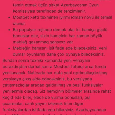
təmin etmək üçün şirkət Azərbaycanın Oyun
Komissiyası tərəfindən də tənzimlənir.
Mostbet xətti təxminən iyirmi idman növü ilə təmsil
olunur.
Bu populyar rejimdə demək olar ki, həmişə güclü
bonuslar olur, sizin həmçinin hər zaman böyük
məbləğ qazanmaq şansınız var.
Məbləğin hamısını isitifadə edə biləcəksiniz, yəni
qumar oyunlarını daha çox oynaya biləcəksiniz.
Bundan sonra texniki komanda yeni versiyanı
buraxdıqdan dərhal sonra Mostbet tətbiqi arxa fonda
yenilənəcək. Nəticədə hər dəfə yeni optimallaşdırılmış
versiyaya çıxış əldə edəcəksiniz, bu versiyada
çatışmazlıqlar aradan qaldırılmış və bəzi funksiyalar
yenilənmiş olacaq. Siz həmçinin bölmələr arasında rahat
keçid edə bilər, eləcə də vurma bonusları, pul
çıxarmalar, canlı yayım izləmək kimi digər
funksiyalardan istifadə edə bilərsiniz. Azərbaycandan