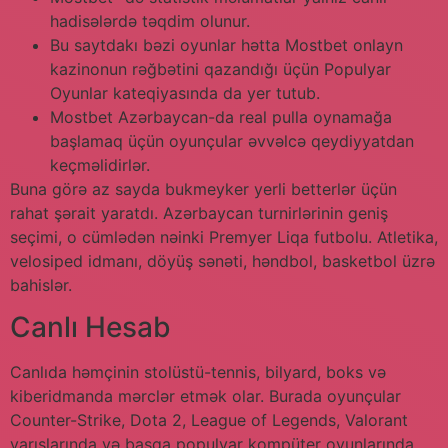
hadisələrdə təqdim olunur.
Bu saytdakı bəzi oyunlar hətta Mostbet onlayn
kazinonun rəğbətini qazandığı üçün Populyar
Oyunlar kateqiyasında da yer tutub.
Mostbet Azərbaycan-da real pulla oynamağa
başlamaq üçün oyunçular əvvəlcə qeydiyyatdan
keçməlidirlər.
Buna görə az sayda bukmeyker yerli betterlər üçün
rahat şərait yaratdı. Azərbaycan turnirlərinin geniş
seçimi, o cümlədən nəinki Premyer Liqa futbolu. Atletika,
velosiped idmanı, döyüş sənəti, həndbol, basketbol üzrə
bahislər.
Canlı Hesab
Canlıda həmçinin stolüstü-tennis, bilyard, boks və
kiberidmanda mərclər etmək olar. Burada oyunçular
Counter-Strike, Dota 2, League of Legends, Valorant
yarışlarında və başqa populyar kompüter oyunlarında