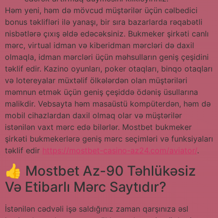
Həm yeni, həm də mövcud müştərilər üçün cəlbedici
bonus təklifləri ilə yanaşı, bir sıra bazarlarda rəqabətli
nisbətlərə çıxış əldə edəcəksiniz. Bukmeker şirkəti canlı
mərc, virtual idman və kiberidman mərcləri də daxil
olmaqla, idman mərcləri üçün məhsulların geniş çeşidini
təklif edir. Kazino oyunları, poker otaqları, binqo otaqları
və lotereyalar müxtəlif ölkələrdən olan müştəriləri
məmnun etmək üçün geniş çeşiddə ödəniş üsullarına
malikdir. Vebsayta həm masaüstü kompüterdən, həm də
mobil cihazlardan daxil olmaq olar və müştərilər
istənilən vaxt mərc edə bilərlər. Mostbet bukmeker
şirkəti bukmekerlərə geniş mərc seçimləri və funksiyaları
təklif edir
https://mostbet-casino-az24.com/aviator/
.
👍 Mostbet Az-90 Təhlükəsiz
Və Etibarlı Mərc Saytıdır?
İstənilən cədvəli işə saldığınız zaman qarşınıza əsl