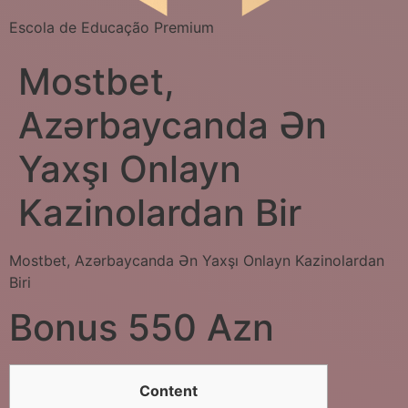
Escola de Educação Premium
Mostbet,
Azərbaycanda Ən
Yaxşı Onlayn
Kazinolardan Bir
Mostbet, Azərbaycanda Ən Yaxşı Onlayn Kazinolardan
Biri
Bonus 550 Azn
Content