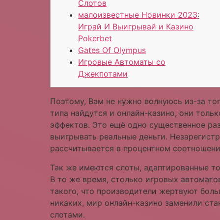
Слотов
малоизвестные Новинки 2023:
Играй И Выигрывай и Казино
Pokerbet
Gates Of Olympus
Игровые Автоматы со
Джекпотами
Поэтому, Вам не нужно волнуюсь из-за тог
типа найдутся и онлайн-казино, они толь
эффектов. Это ещё одно существенное раз
выигрывать реальные деньги. Незарегист
рассчитывается в процентном соотношени
Так же имеются слоты, адаптированные тол
В то же время, столько игровых автомато
такого, что производители жертвуют боль
никаких, мир онлайн-казино заменили ст
слотами.