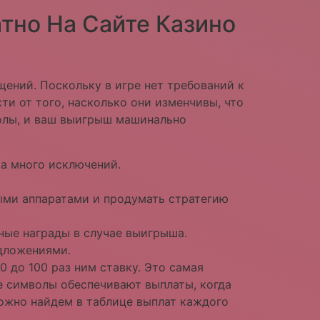
тно На Сайте Казино
щений. Поскольку в игре нет требований к
ти от того, насколько они изменчивы, что
волы, и ваш выигрыш машинально
 а много исключений.
ми аппаратами и продумать стратегию
ные награды в случае выигрыша.
едложениями.
 до 100 раз ним ставку. Это самая
е символы обеспечивают выплаты, когда
можно найдем в таблице выплат каждого