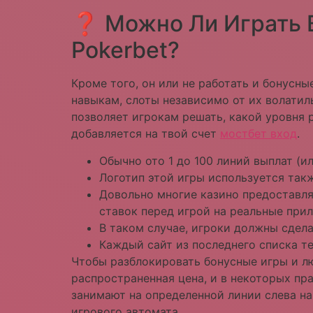
❓ Можно Ли Играть В
Pokerbet?
Кроме того, он или не работать и бонусны
навыкам, слоты независимо от их волатил
позволяет игрокам решать, какой уровня 
добавляется на твой счет
мостбет вход
.
Обычно ото 1 до 100 линий выплат (и
Логотип этой игры используется такж
Довольно многие казино предоставл
ставок перед игрой на реальные при
В таком случае, игроки должны сдел
Каждый сайт из последнего списка т
Чтобы разблокировать бонусные игры и лю
распространенная цена, и в некоторых пр
занимают на определенной линии слева на
игрового автомата.