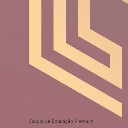
Escola de Educação Premium