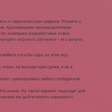
ты и первоклассная графика. Играйте с
bet. Крупнейшими производителями
. Их компании-разработчики софта
лучшего игрового автомата – это вопрос
любите хотя бы одну из этих игр.
играх, не выходя один дома, а не в
может разочаровать любого победителя.
йти иначе. Но такой вариант подходит для
 сначала же дойти вплоть серьезного