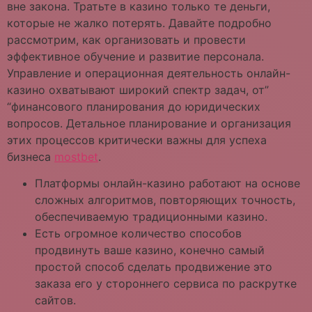
вне закона. Тратьте в казино только те деньги,
которые не жалко потерять. Давайте подробно
рассмотрим, как организовать и провести
эффективное обучение и развитие персонала.
Управление и операционная деятельность онлайн-
казино охватывают широкий спектр задач, от”
“финансового планирования до юридических
вопросов. Детальное планирование и организация
этих процессов критически важны для успеха
бизнеса
mostbet
.
Платформы онлайн-казино работают на основе
сложных алгоритмов, повторяющих точность,
обеспечиваемую традиционными казино.
Есть огромное количество способов
продвинуть ваше казино, конечно самый
простой способ сделать продвижение это
заказа его у стороннего сервиса по раскрутке
сайтов.