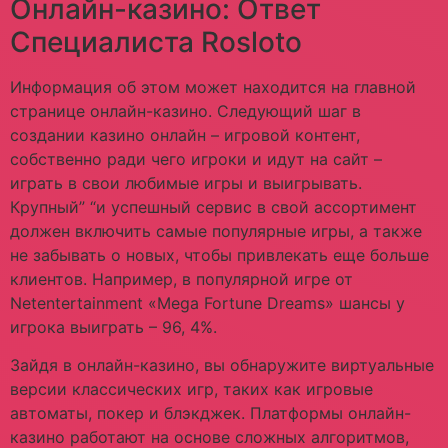
Онлайн-казино: Ответ
Специалиста Rosloto
Информация об этом может находится на главной
странице онлайн-казино. Следующий шаг в
создании казино онлайн – игровой контент,
собственно ради чего игроки и идут на сайт –
играть в свои любимые игры и выигрывать.
Крупный” “и успешный сервис в свой ассортимент
должен включить самые популярные игры, а также
не забывать о новых, чтобы привлекать еще больше
клиентов. Например, в популярной игре от
Netentertainment «Mega Fortune Dreams» шансы у
игрока выиграть – 96, 4%.
Зайдя в онлайн-казино, вы обнаружите виртуальные
версии классических игр, таких как игровые
автоматы, покер и блэкджек. Платформы онлайн-
казино работают на основе сложных алгоритмов,