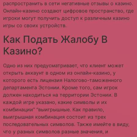
распространить в сети негативные отзывы о казино.
Онлайн-казино создают цифровое пространство, где
игроки могут получить доступ к различным казино
игры со своих устройств.
Как Подать Жалобу В
Казино?
Одно из них предусматривает, что клиент может
открыть аккаунт в одном из онлайн-казино, у
которого есть лицензия Налогово-таможенного
департамента Эстонии. Кроме того, сам игрок
должен находиться на территории Эстонии. В
каждой игре указано, какие символы и их
комбинации” “выигрышные. Как правило,
выигрышная комбинация состоит из трех
последовательных символов. Также имейте в виду,
что у разных символов разные значения, и