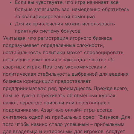
Если вы чувствуете, что игра начинает все
больше затягивать вас, немедленно обратитесь
за квалифицированной помощью.
Для их привлечения можно использовать
приятную систему бонусов.
Учитывая, что регистрация игорного бизнеса
подразумевает определенные сложности,
нестабильность политики может спровоцировать
негативные изменения в законодательстве об
азартных играх. Поэтому экономическая и
политическая стабильность выбранной для ведения
бизнеса юрисдикции предоставляет
предпринимателю ряд преимуществ. Прежде всего,
вам не нужно переживать об обменных курсах
валют, переводе прибыли или переговорах с
подрядчиками. Азартные онлайн-игры всегда
считались одной из прибыльных сфер” “бизнеса. Для
того чтобы казино стало успешным – прибыльным
для владельца и интересным для игроков, следует