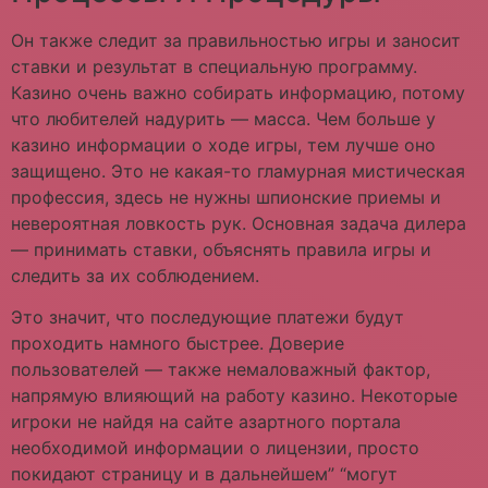
Он также следит за правильностью игры и заносит
ставки и результат в специальную программу.
Казино очень важно собирать информацию, потому
что любителей надурить — масса. Чем больше у
казино информации о ходе игры, тем лучше оно
защищено. Это не какая-то гламурная мистическая
профессия, здесь не нужны шпионские приемы и
невероятная ловкость рук. Основная задача дилера
— принимать ставки, объяснять правила игры и
следить за их соблюдением.
Это значит, что последующие платежи будут
проходить намного быстрее. Доверие
пользователей — также немаловажный фактор,
напрямую влияющий на работу казино. Некоторые
игроки не найдя на сайте азартного портала
необходимой информации о лицензии, просто
покидают страницу и в дальнейшем” “могут