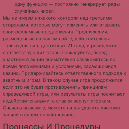
одну функцию — постоянно генерирует ряды
случайных чисел.
Мы не имеем никакого контроля над третьими
сторонами, которые могут изменять или отзывать
свои рекламные предложения. Предложения,
размещенные на нашем сайте, действительны
только для лиц, достигших 21 года, и резидентов
соответствующих стран. Пожалуйста, перед
участием в акции внимательно ознакомьтесь со
всеми положениями и условиями, касающимися
казино. Придерживайтесь ответственного подхода к
азартным играм. В таком случае игра продолжится,
если это не будет противоречить принципам
справедливой игры, или результаты игры посчитают
недействительными, а ставки вернут игрокам.
Сначала выясните, можете ли вы удалить учетную
записи в своем онлайн-казино.
Процессы И Процедуры