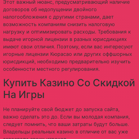
Этот важный нюанс, предусматривающий наличие
договоров об недопущении двойного
налогообложения с другими странами, дает
возможность компаниям снизить налоговую
нагрузку и оптимизировать расходы. Требования к
выдаче игорной лицензии в разных юрисдикциях
имеют свои отличия. Поэтому, если вас интересуют
игорные лицензии Кюрасао или других оффшорных
юрисдикций, необходимо предварительно изучить
особенности местного регулирования.
Купить Казино Со Скидкой
На Игры
Не планируйте свой бюджет до запуска сайта,
важно сделать это до. Если вы молодая компания,
следует помнить, что ваши затраты будут больше.
Владельцы реальных казино в отличие от вас уже