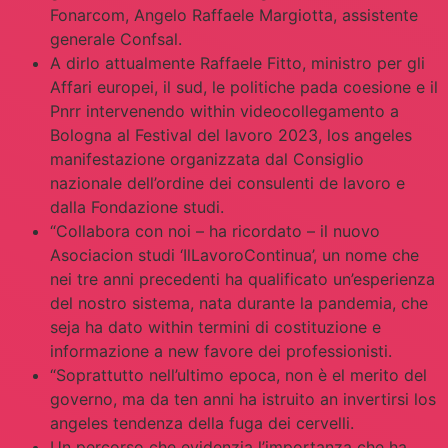
Fonarcom, Angelo Raffaele Margiotta, assistente
generale Confsal.
A dirlo attualmente Raffaele Fitto, ministro per gli
Affari europei, il sud, le politiche pada coesione e il
Pnrr intervenendo within videocollegamento a
Bologna al Festival del lavoro 2023, los angeles
manifestazione organizzata dal Consiglio
nazionale dell’ordine dei consulenti de lavoro e
dalla Fondazione studi.
“Collabora con noi – ha ricordato – il nuovo
Asociacion studi ‘IlLavoroContinua’, un nome che
nei tre anni precedenti ha qualificato un’esperienza
del nostro sistema, nata durante la pandemia, che
seja ha dato within termini di costituzione e
informazione a new favore dei professionisti.
“Soprattutto nell’ultimo epoca, non è el merito del
governo, ma da ten anni ha istruito an invertirsi los
angeles tendenza della fuga dei cervelli.
Un percorso che evidenzia l’importanza che ha