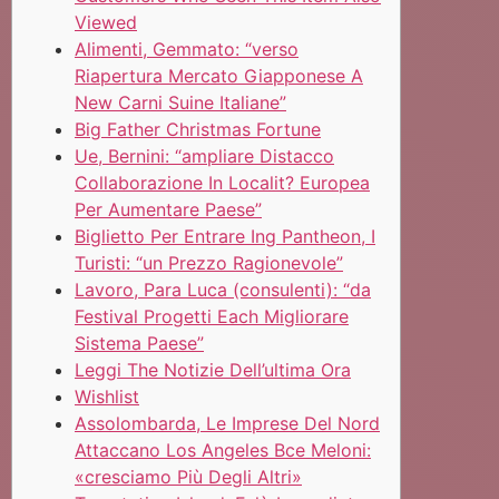
Viewed
Alimenti, Gemmato: “verso
Riapertura Mercato Giapponese A
New Carni Suine Italiane”
Big Father Christmas Fortune
Ue, Bernini: “ampliare Distacco
Collaborazione In Localit? Europea
Per Aumentare Paese”
Biglietto Per Entrare Ing Pantheon, I
Turisti: “un Prezzo Ragionevole”
Lavoro, Para Luca (consulenti): “da
Festival Progetti Each Migliorare
Sistema Paese”
Leggi The Notizie Dell’ultima Ora
Wishlist
Assolombarda, Le Imprese Del Nord
Attaccano Los Angeles Bce Meloni:
«cresciamo Più Degli Altri»