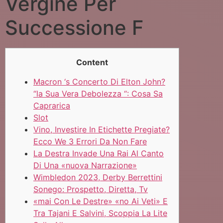
Vergine Per
Successione F
Content
Macron ‘s Concerto Di Elton John?
“la Sua Vera Debolezza “: Cosa Sa
Caprarica
Slot
Vino, Investire In Etichette Pregiate?
Ecco We 3 Errori Da Non Fare
La Destra Invade Una Rai Al Canto
Di Una «nuova Narrazione»
Wimbledon 2023, Derby Berrettini
Sonego: Prospetto, Diretta, Tv
«mai Con Le Destre» «no Ai Veti» E
Tra Tajani E Salvini, Scoppia La Lite