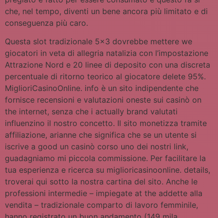
che, nel tempo, diventi un bene ancora più limitato e di
conseguenza più caro.
Questa slot tradizionale 5×3 dovrebbe mettere we
giocatori in veta di allegria natalizia con l’impostazione
Attrazione Nord e 20 linee di deposito con una discreta
percentuale di ritorno teorico al giocatore delete 95%.
MiglioriCasinoOnline. info è un sito indipendente che
fornisce recensioni e valutazioni oneste sui casinò on
the internet, senza che i actually brand valutati
influenzino il nostro concetto. Il sito monetizza tramite
affiliazione, arianne che significa che se un utente si
iscrive a good un casinò corso uno dei nostri link,
guadagniamo mi piccola commissione. Per facilitare la
tua esperienza e ricerca su miglioricasinoonline. details,
troverai qui sotto la nostra cartina del sito. Anche le
professioni intermedie – impiegate at the addette alla
vendita – tradizionale comparto di lavoro femminile,
hanno registrato un buon andamento (149 mila