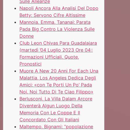
Sulle Alleanze
Napoli Ancora Alla Analisi Del Dopo
Betty: Servono Cifre Altissime
Mannoia, Emma, Tananai: Parata
Pada Big Contro La Violenza Sulle
Donne
Club Leon Chivas Para Guadalajara
(martedì ’04 Luglio 2023 Ore 04::
Formazioni Ufficiali, Quote,
Pronostici
Muore A New 20 Anni For Each Una
Malattia, Los Angeles Dedica Degli
Amici: «con Te Porti Un Po’ Pada
Noi, Noi Tutto Di Te Ciao Filippo»
Berlusconi, La Villa Dalam Arcore
Diventerà Algun Luogo Della
Memoria Con Le Coppe E Il
Concordato Con Gli Italiani
Maltempo, Bignami: “popolazione