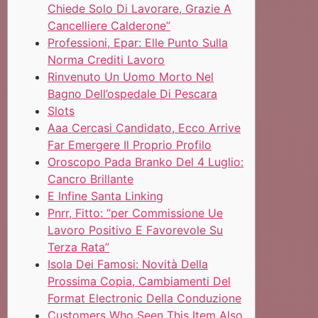
Chiede Solo Di Lavorare, Grazie A
Cancelliere Calderone”
Professioni, Epar: Elle Punto Sulla
Norma Crediti Lavoro
Rinvenuto Un Uomo Morto Nel
Bagno Dell’ospedale Di Pescara
Slots
Aaa Cercasi Candidato, Ecco Arrive
Far Emergere Il Proprio Profilo
Oroscopo Pada Branko Del 4 Luglio:
Cancro Brillante
E Infine Santa Linking
Pnrr, Fitto: “per Commissione Ue
Lavoro Positivo E Favorevole Su
Terza Rata”
Isola Dei Famosi: Novità Della
Prossima Copia, Cambiamenti Del
Format Electronic Della Conduzione
Customers Who Seen This Item Also