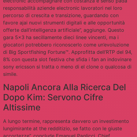
electronic accompagnare con costanza e senso pada
responsabilità aziende electronic lavoratori nel loro
percorso di crescita e transizione, guardando con
favore ajai nuovi strumenti digitali e alle opportunità
offerte dall’intelligenza artificiale”, aggiunge. Questo
gara 5×3 ha secillamente dieci linee vincenti, ma i
giocatori potrebbero riconoscerlo come un’evoluzione
di Big Sportfishing Fortune™. Approfitta dell’RTP del 94,
8% con questa slot festiva che sfida i fan an indovinare
sony ericsson si tratta o meno di el clone o qualcosa di
simile.
Napoli Ancora Alla Ricerca Del
Dopo Kim: Servono Cifre
Altissime
A lungo termine, rappresenta davvero un investimento
lungimirante at the redditizio, se fatto con le giuste
accortezze”, conclude Emanuel Paglicci, Chief