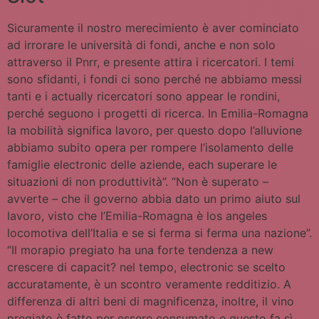
Sicuramente il nostro merecimiento è aver cominciato
ad irrorare le università di fondi, anche e non solo
attraverso il Pnrr, e presente attira i ricercatori. I temi
sono sfidanti, i fondi ci sono perché ne abbiamo messi
tanti e i actually ricercatori sono appear le rondini,
perché seguono i progetti di ricerca. In Emilia-Romagna
la mobilità significa lavoro, per questo dopo l’alluvione
abbiamo subito opera per rompere l’isolamento delle
famiglie electronic delle aziende, each superare le
situazioni di non produttività”. “Non è superato –
avverte – che il governo abbia dato un primo aiuto sul
lavoro, visto che l’Emilia-Romagna è los angeles
locomotiva dell’Italia e se si ferma si ferma una nazione”.
“Il morapio pregiato ha una forte tendenza a new
crescere di capacit? nel tempo, electronic se scelto
accuratamente, è un scontro veramente redditizio. A
differenza di altri beni di magnificenza, inoltre, il vino
pregiato è fatto per essere consumato e questo fa sì