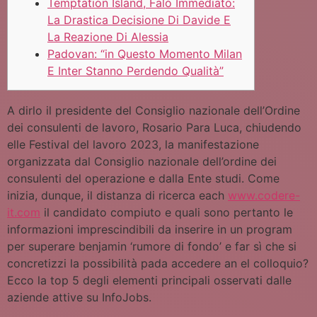
Temptation Island, Falò Immediato:
La Drastica Decisione Di Davide E
La Reazione Di Alessia
Padovan: “in Questo Momento Milan
E Inter Stanno Perdendo Qualità”
A dirlo il presidente del Consiglio nazionale dell’Ordine
dei consulenti de lavoro, Rosario Para Luca, chiudendo
elle Festival del lavoro 2023, la manifestazione
organizzata dal Consiglio nazionale dell’ordine dei
consulenti del operazione e dalla Ente studi. Come
inizia, dunque, il distanza di ricerca each
www.codere-
it.com
il candidato compiuto e quali sono pertanto le
informazioni imprescindibili da inserire in un program
per superare benjamin ‘rumore di fondo’ e far sì che si
concretizzi la possibilità pada accedere an el colloquio?
Ecco la top 5 degli elementi principali osservati dalle
aziende attive su InfoJobs.