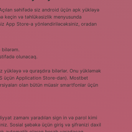
 Açılan səhifədə siz android üçün apk yükləyə
inə keçin və təhlükəsizlik menyusunda
iz App Store-a yönləndiriləcəksiniz, oradan
 bilərəm.
stifadə olunacaq.
z yükləyə və quraşdıra bilərlər. Onu yükləmək
iOS üçün Application Store-dan). Mostbet
ersiyaları olan bütün müasir smartfonlar üçün
iyyat zamanı yaradılan sign in və parol kimi
iz. Sosial şəbəkə üçün giriş və şifrənizi daxil
rək avtomatik olaraq hesab yaradacaq.