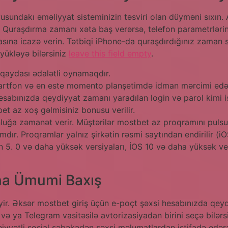
usundakı əməliyyat sisteminizin təsviri olan düyməni sıxın.
z. Quraşdırma zamanı xəta baş verərsə, telefon parametrlər
ına icazə verin. Tətbiqi iPhone-da quraşdırdığınız zaman s
yükləyə bilərsiniz
leave this field empty
.
aydası ədalətli oynamaqdır.
martfon və en este momento planşetimdə idman mərcimi edə
esabınızda qeydiyyat zamanı yaradılan login və parol kimi i
t az xoş gəlmisiniz bonusu verilir.
luğa zəmanət verir. Müştərilər mostbet az proqramını pulsu
dır. Proqramlar yalnız şirkətin rəsmi saytından endirilir (
in 5. 0 və daha yüksək versiyaları, İOS 10 və daha yüksək v
na Ümumi Baxış
əyir. Əksər mostbet giriş üçün e-poçt şəxsi hesabınızda qeyd
ə ya Telegram vasitəsilə avtorizasiyadan birini seçə bilərsin
hiyyətli sosial şəbəkədən şəxsi məlumatlardan istifadə edə