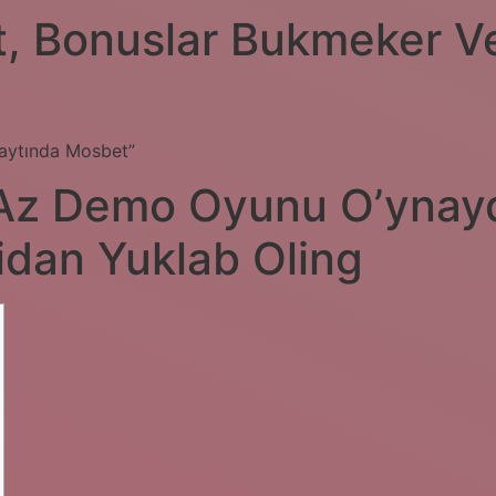
t, Bonuslar Bukmeker V
Saytında Mosbet”
 Az Demo Oyunu O’ynayd
dan Yuklab Oling