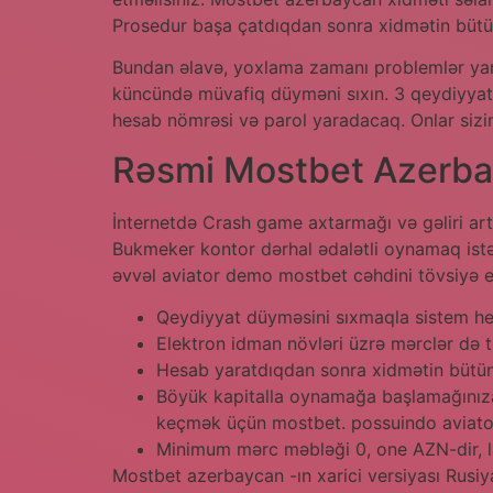
Prosedur başa çatdıqdan sonra xidmətin bütün
Bundan əlavə, yoxlama zamanı problemlər yara
küncündə müvafiq düyməni sıxın. 3 qeydiyyat 
hesab nömrəsi və parol yaradacaq. Onlar sizi
Rəsmi Mostbet Azerba
İnternetdə Crash game axtarmağı və gəliri artı
Bukmeker kontor dərhal ədalətli oynamaq istə
əvvəl aviator demo mostbet cəhdini tövsiyə ed
Qeydiyyat düyməsini sıxmaqla sistem he
Elektron idman növləri üzrə mərclər də tə
Hesab yaratdıqdan sonra xidmətin bütün f
Böyük kapitalla oynamağa başlamağınız
keçmək üçün mostbet. possuindo aviato
Minimum mərc məbləği 0, one AZN-dir, l
Mostbet azerbaycan -ın xarici versiyası Rusi