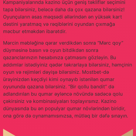
Kampaniyalarında kazino üçün geniş təkliflər seçimini
tapa bilərsiniz, beləcə daha da çox qazana bilərsiniz!
Oyunçuların əsas məqsədi əllərindən ən yüksək kart
dəstini yaratmaq və rəqiblərini oyundan çıxmağa
məcbur etməkdən ibarətdir.
Mərcin məbləğinə qərar verdikdən sonra “Mərc qoy”
düyməsinə basın və oyun bitdikdən sonra
qazanclarınızın hesabınıza çatmasını gözləyin. Bu
addımlar istədiyiniz qədər təkrarlaya bilərsiniz, həmçinin
oyun və rejimləri dəyişə bilərsiniz. Mostbet-də
ürəyinizdən keçdiyi kimi oynayıb istənilən qumar
oyununda qazana bilərsiniz. “Bir qollu bandit” də
adlandırılan bu qumar əyləncə növündə sadəcə qolu
çəkirsiniz və kombinasiyaları toplayırsınız. Kazino
dünyasında bu ən populyar qumar növlərindən biridir,
ona görə də oynamamısınızsa, mütləq bir dəfə sınayın.