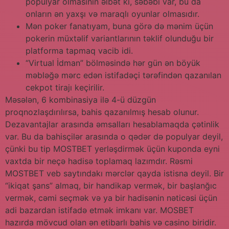
populyar olmasının əlbət ki, səbəbi var, bu da
onların ən yaxşı və maraqlı oyunlar olmasıdır.
Mən poker fanatıyam, buna görə də mənim üçün
pokerin müxtəlif variantlarının təklif olunduğu bir
platforma tapmaq vacib idi.
“Virtual İdman” bölməsində hər gün ən böyük
məbləğə mərc edən istifadəçi tərəfindən qazanılan
cekpot tirajı keçirilir.
Məsələn, 6 kombinasiya ilə 4-ü düzgün
proqnozlaşdırılırsa, bahis qazanılmış hesab olunur.
Dezavantajlar arasında əmsalları hesablamaqda çətinlik
var. Bu da bahisçilər arasında o qədər də populyar deyil,
çünki bu tip MOSTBET yerləşdirmək üçün kuponda eyni
vaxtda bir neçə hadisə toplamaq lazımdır. Rəsmi
MOSTBET veb saytındakı mərclər qayda istisna deyil. Bir
“ikiqat şans” almaq, bir handikap vermək, bir başlanğıc
vermək, cəmi seçmək və ya bir hadisənin nəticəsi üçün
adi bazardan istifadə etmək imkanı var. MOSBET
hazırda mövcud olan ən etibarlı bahis və casino biridir.