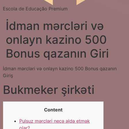
Escola de Educação Premium
İdman mərcləri və
onlayn kazino 500
Bonus qazanın Giri
İdman mərcləri və onlayn kazino 500 Bonus qazanın
Giriş
Bukmeker şirkəti
Content
Pulsuz mərcləri necə əldə etmək
olar?