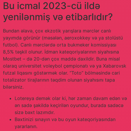
Bu icmal 2023-cü ildə
yenilənmiş və etibarlıdır?
Bundan əlavə, çox ekzotik yarışlara mərclər canlı
yayımda görünür (məsələn, aeroxokkey və ya stolüstü
futbol). Canlı mərclərdə orta bukmeker komissiyası
8,5% təşkil olunur. İdman kateqoriyalarının siyahısına
Mostbet – də 20-dən çox maddə daxildir. Buna misal
olaraq universitet voleybol çempionatı və ya Xabarovsk
futzal liqasını göstərmək olar. “Toto” bölməsində cari
totalizator tirajlarının təqdim olunan siyahısını tapa
bilərsiniz.
Lotereya demək olar ki, hər zaman davam edən və
ən sadə şəkildə keçirilən oyundur, burada sadəcə
sizə bəxt lazımdır.
Bəxtinizi sınayın və bu oyun kateqoriyasından
yararlanın.