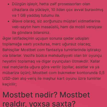
Düzgün işləyir, hətta zəif prosessorları olan
cihazlara da yükləyir, 10 ildən çox əvvəl buraxılmış
və 1 GB yaddaş tutumu ilə.
Əlavə olaraq, siz sorğunuzu müştəri xidmətlərinə
veb-saytın həm masaüstü, həm də mobil versiyası
ilə göndərə bilərsiniz.
Əgər istifadəçinin uçuşun sonuna qədər uduşları
toplamağa vaxtı yoxdursa, mərc uğursuz olacaq;
Bahisçilər Mostbet com fantaziya turnirlərində iştirakçı
ola bilərlər. Vəzifə büdcə məhdudiyyəti olan bir oyunçu
heyətini toplamaq və digər oyunçuları ötməkdir. Xallar
real matçlarda uğura görə verilir (qollar, asistlər və ya
mübarizə üçün); Mostbet com bukmeker kontorunda 0,5
USD-dən alış-veriş ilə məşhur kart oyunu üzrə turnirlər
keçirilir;
Mostbet nədir? Mostbet
realdır, yoxsa saxta?