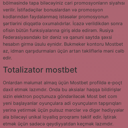
bölməsində tapa biləcəyiniz cari promosyonların siyahısı
verilir. İstifadəçilər bonuslardan və promosyon
kodlarından faydalanmaq istəsələr promosyonun
şərtlərini diqqətlə oxumalıdırlar. İcazə verildikdən sonra
ofisin bütün funksiyalarına giriş əldə edirəm. Rusiya
Federasiyasındakı bir dəniz və qanuni saytda şəxsi
hesabın girmə üsulu eynidır. Bukmeker kontoru Mostbet
az, idman qarşıdurmaları üçün artan təkliflərlə məni cəlb
edir.
Totalizator mostbet
Onlardan məlumat almaq üçün Mostbet profildə e-poçt
daxil etmək lazımdır. Onda bu aksialar haqqa bildirişlər
sizin elektron poçtunuza göndəriləcək Most bet com
yeni başlayanlar oyunçulara adi oyunçuların tapşırıqları
yerinə yetirmək üçün pulsuz mərclər və digər hədiyyələr
ala biləcəyi unikal loyallıq proqramı təklif edir. İştirak
etmək üçün sadəcə qeydiyyatdan keçmək lazımdır.