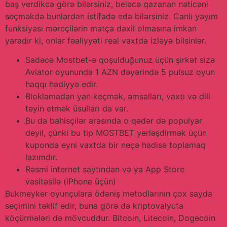
baş verdikcə görə bilərsiniz, beləcə qazanan nəticəni
seçməkdə bunlardan istifadə edə bilərsiniz. Canlı yayım
funksiyası mərcçilərin matça daxil olmasına imkan
yaradır ki, onlar fəaliyyəti real vaxtda izləyə bilsinlər.
Sadəcə Mostbet-ə qoşulduğunuz üçün şirkət sizə
Aviator oyununda 1 AZN dəyərində 5 pulsuz oyun
haqqı hədiyyə edir.
Bloklamadan yan keçmək, əmsalları, vaxtı və dili
təyin etmək üsulları da var.
Bu da bahisçilər arasında o qədər də populyar
deyil, çünki bu tip MOSTBET yerləşdirmək üçün
kuponda eyni vaxtda bir neçə hadisə toplamaq
lazımdır.
Rəsmi internet saytından və ya App Store
vasitəsilə (iPhone üçün)
Bukmeyker oyunçulara ödəniş metodlarının çox sayda
seçimini təklif edir, buna görə də kriptovalyuta
köçürmələri də mövcuddur. Bitcoin, Litecoin, Dogecoin