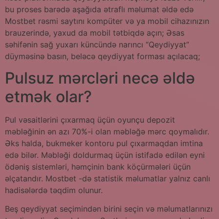
bu proses barədə aşağıda ətraflı məlumat əldə edə
Mostbet rəsmi saytını kompüter və ya mobil cihazınızın
brauzerində, yaxud da mobil tətbiqdə açın; Əsas
səhifənin sağ yuxarı küncündə narıncı “Qeydiyyat”
düyməsinə basın, beləcə qeydiyyat forması açılacaq;
Pulsuz mərcləri necə əldə
etmək olar?
Pul vəsaitlərini çıxarmaq üçün oyunçu depozit
məbləğinin ən azı 70%-i olan məbləğə mərc qoymalıdır.
Əks halda, bukmeker kontoru pul çıxarmaqdan imtina
edə bilər. Məbləği doldurmaq üçün istifadə edilən eyni
ödəniş sistemləri, həmçinin bank köçürmələri üçün
əlçatandır. Mostbet -də statistik məlumatlar yalnız canlı
hadisələrdə təqdim olunur.
Beş qeydiyyat seçimindən birini seçin və məlumatlarınızı