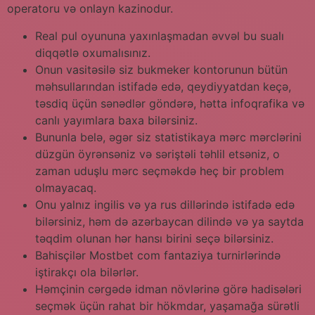
operatoru və onlayn kazinodur.
Real pul oyununa yaxınlaşmadan əvvəl bu sualı
diqqətlə oxumalısınız.
Onun vasitəsilə siz bukmeker kontorunun bütün
məhsullarından istifadə edə, qeydiyyatdan keçə,
təsdiq üçün sənədlər göndərə, hətta infoqrafika və
canlı yayımlara baxa bilərsiniz.
Bununla belə, əgər siz statistikaya mərc mərclərini
düzgün öyrənsəniz və səriştəli təhlil etsəniz, o
zaman uduşlu mərc seçməkdə heç bir problem
olmayacaq.
Onu yalnız ingilis və ya rus dillərində istifadə edə
bilərsiniz, həm də azərbaycan dilində və ya saytda
təqdim olunan hər hansı birini seçə bilərsiniz.
Bahisçilər Mostbet com fantaziya turnirlərində
iştirakçı ola bilərlər.
Həmçinin cərgədə idman növlərinə görə hadisələri
seçmək üçün rahat bir hökmdar, yaşamağa sürətli