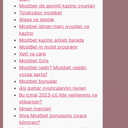
Mostbet-də sevimli kazino oyunları
Totalizator mostbet
Əlaqə və dəstək
Mostbet idman mərc oyunları və
kazino
Mostbet kazino şirkəti barədə
MostBet-in mobil proqramı
Xətt və canlı
Mostbet Giriş
Mostbet nədir? Mostbet realdır,
yoxsa saxta?
Mostbet bonuslar
Əsl qumar oyunçularının rəyləri
Bu icmal 2023-cü ildə yenilənmiş və
etibarlıdır?
İdman mərcləri
Niyə Mostbet bonusumu çıxara
bilmirəm?