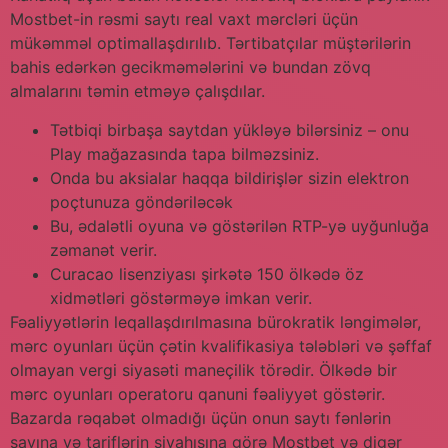
Mostbet-in rəsmi saytı real vaxt mərcləri üçün
mükəmməl optimallaşdırılıb. Tərtibatçılar müştərilərin
bahis edərkən gecikməmələrini və bundan zövq
almalarını təmin etməyə çalışdılar.
Tətbiqi birbaşa saytdan yükləyə bilərsiniz – onu
Play mağazasında tapa bilməzsiniz.
Onda bu aksialar haqqa bildirişlər sizin elektron
poçtunuza göndəriləcək
Bu, ədalətli oyuna və göstərilən RTP-yə uyğunluğa
zəmanət verir.
Curacao lisenziyası şirkətə 150 ölkədə öz
xidmətləri göstərməyə imkan verir.
Fəaliyyətlərin leqallaşdırılmasına bürokratik ləngimələr,
mərc oyunları üçün çətin kvalifikasiya tələbləri və şəffaf
olmayan vergi siyasəti maneçilik törədir. Ölkədə bir
mərc oyunları operatoru qanuni fəaliyyət göstərir.
Bazarda rəqabət olmadığı üçün onun saytı fənlərin
sayına və tariflərin siyahısına görə Mostbet və digər