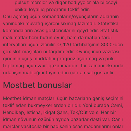
pulsuz mərclər və digər hədiyyələr ala biləcəyi
unikal loyallıq proqramı təklif edir.
Onu açmaq üçün komandaların/oyunçuların adlarının
yanındakı müvafiq işarəni sıxmaq lazımdır. Statistika
komandaların əsas göstəricilərini qeyd edir. Statistik
məlumatlar həm bütün oyun, həm də matçın fərdi
intervalları üçün izlənilir. O, 120 tərtibatçının 3000-dən
çox slot maşınları nı təqdim edir. Oyunçunun vəzifəsi
qırıcının uçuş müddətini proqnozlaşdırmaq və pulu
toplamaq üçün vaxt qazanmaqdır. Tur zamanı ekranda
ödənişin məbləğini təyin edən cari əmsal göstərilir.
Mostbet bonuslar
Mostbet idman matçları üçün bazarların geniş seçimini
təklif edən bukmeykerlərdən biridir. Yəni burada Cəmi,
Hendikep, İstisna, İkiqat Şans, Tək/Cüt və s. Hər bir
idman növünün özünün ayrıca bazarlar dəsti var. Canlı
mərclər vasitəsilə bir hadisənin əsas məqamlarını onlar