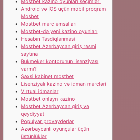
Mostbet kazino oyunları seçimləri
Android və İOS üçün mobil proqram
Mosbet
Mostbet mərc əmsalları
Mostbet-də yeni kazino oyunları
Hesabın Təsdiqlənməsi
Mostbet Azerbaycan giriş rəsmi
saytına
Bukmeker kontorunun lisenziyası
varmı?
Şəxsi kabinet mostbet
Lisenziyalı kazino və idman mərcləri
Virtual idmanlar
Mostbet onlayn kazino
Mostbet Azerbaycan giriş və
qeydiyyatı
Populyar provayderlər
Azərbaycanlı oyunçular üçün
üstünlüklər