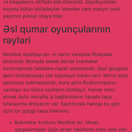
və başqalarını istifadə edə bilərsiniz. Qeydiyyatdan
keçmiş bütün istifadəçilər istənilən canlı matçın canlı
yayımını pulsuz izləyə bilər.
Əsl qumar oyunçularının
rəyləri
Mostbet azerbaycan -ın xarici versiyası Rusiyada
bloklanıb. Blokada səbəb dövlət bukmeker
kontorlarında tələblərə riayət olunmasıdır. Sayt güzgüsü
aktiv bloklamadan yan keçməyə imkan verir. Mirror eyni
qanunsuz bukmeykerdir, buna görə Roskomnadzor
vaxtaşırı bu nüsxə saytlarını bloklayır. Hamar mərc
etmək üçün müvafiq iş bağlantılarını harada tapa
biləcəyimə ehtiyacım var. Saytımızda həmişə bu gün
üçün bir güzgü tapa bilərsiniz.
Bukmeker kontoru Mostbet az, idman
qarşıdurmaları üçün artan təkliflərlə məni cəlb edir.