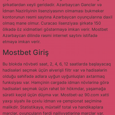
şirkətlərdən xeyli geridədir. Azərbaycan Gənclər və
İdman Nazirliyinin lisenziyasının olmaması bukmeker
kontorunun rəsmi saytına Azərbaycan oyunçularına daxil
olmaq mane olmur. Curacao lisenziyası şirkətə 150
ölkədə öz xidmətləri göstərməyə imkan verir. Mostbet
Azərbaycan dilində rəsmi internet saytını istifadə
etməyə imkan verir.
Mostbet Giriş
Bu blokda növbəti saat, 2, 4, 6, 12 saatlarda başlayacaq
hadisələri seçmək üçün əlverişli filtr var və hadisələrin
olduğu səhifədə adlara uyğun uyğunluqları axtarmaq
funksiyası var. Həmçinin cərgədə idman növlərinə görə
hadisələri seçmək üçün rahat bir hökmdar, yaşamağa
sürətli keçid üçün düymə var. Mostbet-az 90.com xətti
yaxşı siyahı ilə çoxlu idman və çempionat seçiminə
malikdir. Statistikaya, müxtəlif total və handikaplara
mərclər, oyunçuların fərdi nailiyyətlərinə mərclər var.