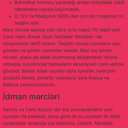
Bukmeker kontoru yarandığı andan indiyədək ciddi
rebrendinq həyata keçirməyib.
O, 120 tərtibatçının 3000-dən çox slot maşınları nı
təqdim edir.
Matç öncəsi saytda xətt üzrə orta marja 7% təşkil edir.
Canlı mərc etmək üçün hadisələr Mostbet –də
istiqamətdə təklif olunur. Təqdim olunan oyunların sayı
gündən və günün vaxtından asılıdır. Bəzi qış idman
növləri, eləcə də tələb olunmamış istiqamətlər istisna
olmaqla, oyunöncəsi hadisələrin əksəriyyəti canlı xəttdə
görünür. Bunlar kiber oyunlar üzrə turnirlər, həmçinin
stolüstü tennis, çimərlik voleybolu üzrə Rusiya və
Belarus çempionatlarıdır.
İdman mərcləri
Kazino və Canlı Kazino tez-tez provayderlərin yeni
oyunları ilə yenilənir, buna görə də bu oyunları ilk dəfə
oynayanlar arasında ola bilərsiniz. Üstəlik, Mostbet