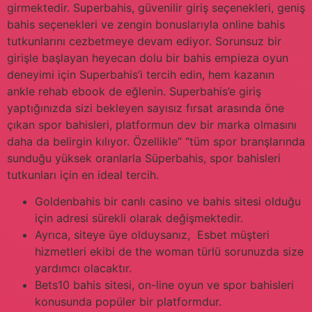
girmektedir. Superbahis, güvenilir giriş seçenekleri, geniş
bahis seçenekleri ve zengin bonuslarıyla online bahis
tutkunlarını cezbetmeye devam ediyor. Sorunsuz bir
girişle başlayan heyecan dolu bir bahis empieza oyun
deneyimi için Superbahis’i tercih edin, hem kazanın
ankle rehab ebook de eğlenin. Superbahis’e giriş
yaptığınızda sizi bekleyen sayısız fırsat arasında öne
çıkan spor bahisleri, platformun dev bir marka olmasını
daha da belirgin kılıyor. Özellikle” “tüm spor branşlarında
sunduğu yüksek oranlarla Süperbahis, spor bahisleri
tutkunları için en ideal tercih.
Goldenbahis bir canlı casino ve bahis sitesi olduğu
için adresi sürekli olarak değişmektedir.
Ayrıca, siteye üye olduysanız, Esbet müşteri
hizmetleri ekibi de the woman türlü sorunuzda size
yardımcı olacaktır.
Bets10 bahis sitesi, on-line oyun ve spor bahisleri
konusunda popüler bir platformdur.