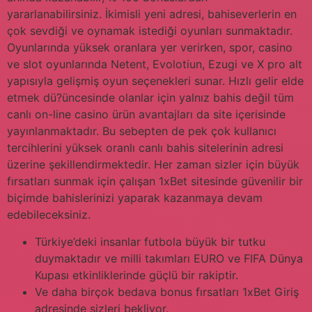
yararlanabilirsiniz. İkimisli yeni adresi, bahiseverlerin en
çok sevdiği ve oynamak istediği oyunları sunmaktadır.
Oyunlarında yüksek oranlara yer verirken, spor, casino
ve slot oyunlarında Netent, Evolotiun, Ezugi ve X pro alt
yapısıyla gelişmiş oyun seçenekleri sunar. Hızlı gelir elde
etmek dü?üncesinde olanlar için yalnız bahis değil tüm
canlı on-line casino ürün avantajları da site içerisinde
yayınlanmaktadır. Bu sebepten de pek çok kullanıcı
tercihlerini yüksek oranlı canlı bahis sitelerinin adresi
üzerine şekillendirmektedir. Her zaman sizler için büyük
fırsatları sunmak için çalışan 1xBet sitesinde güvenilir bir
biçimde bahislerinizi yaparak kazanmaya devam
edebileceksiniz.
Türkiye’deki insanlar futbola büyük bir tutku
duymaktadır ve milli takımları EURO ve FIFA Dünya
Kupası etkinliklerinde güçlü bir rakiptir.
Ve daha birçok bedava bonus fırsatları 1xBet Giriş
adresinde sizleri bekliyor.