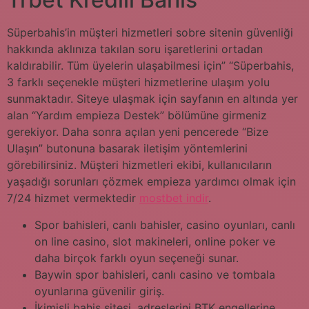
Süperbahis’in müşteri hizmetleri sobre sitenin güvenliği
hakkında aklınıza takılan soru işaretlerini ortadan
kaldırabilir. Tüm üyelerin ulaşabilmesi için” “Süperbahis,
3 farklı seçenekle müşteri hizmetlerine ulaşım yolu
sunmaktadır. Siteye ulaşmak için sayfanın en altında yer
alan “Yardım empieza Destek” bölümüne girmeniz
gerekiyor. Daha sonra açılan yeni pencerede “Bize
Ulaşın” butonuna basarak iletişim yöntemlerini
görebilirsiniz. Müşteri hizmetleri ekibi, kullanıcıların
yaşadığı sorunları çözmek empieza yardımcı olmak için
7/24 hizmet vermektedir
mostbet indir
.
Spor bahisleri, canlı bahisler, casino oyunları, canlı
on line casino, slot makineleri, online poker ve
daha birçok farklı oyun seçeneği sunar.
Baywin spor bahisleri, canlı casino ve tombala
oyunlarına güvenilir giriş.
İkimisli bahis sitesi, adreslerini BTK engellerine