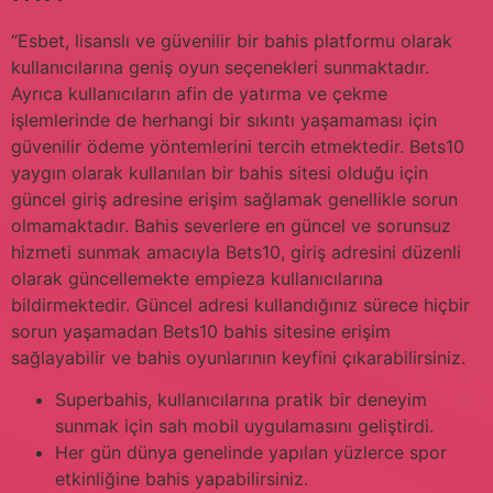
“Esbet, lisanslı ve güvenilir bir bahis platformu olarak
kullanıcılarına geniş oyun seçenekleri sunmaktadır.
Ayrıca kullanıcıların afin de yatırma ve çekme
işlemlerinde de herhangi bir sıkıntı yaşamaması için
güvenilir ödeme yöntemlerini tercih etmektedir. Bets10
yaygın olarak kullanılan bir bahis sitesi olduğu için
güncel giriş adresine erişim sağlamak genellikle sorun
olmamaktadır. Bahis severlere en güncel ve sorunsuz
hizmeti sunmak amacıyla Bets10, giriş adresini düzenli
olarak güncellemekte empieza kullanıcılarına
bildirmektedir. Güncel adresi kullandığınız sürece hiçbir
sorun yaşamadan Bets10 bahis sitesine erişim
sağlayabilir ve bahis oyunlarının keyfini çıkarabilirsiniz.
Superbahis, kullanıcılarına pratik bir deneyim
sunmak için sah mobil uygulamasını geliştirdi.
Her gün dünya genelinde yapılan yüzlerce spor
etkinliğine bahis yapabilirsiniz.