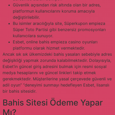
Güvenlik açısından risk altında olan bir adres,
platformun kullanıcılarını koruma amacıyla
değiştirilebilir.
Bu isimler aracılığıyla site, Süperkupon empieza
Süper Toto Partisi gibi benzersiz promosyonları
kullanıcılara sunuyor.
Esbet, online bahis empieza casino oyunları
platformu olarak hizmet vermektedir.
Ancak sık sık ülkemizdeki bahis yasaları sebebiyle adres
değişikliği yapmak zorunda kalabilmektedir. Dolayısıyla,
Esbet’in güncel giriş adresini bulmak için resmi sosyal
medya hesaplarını ve güncel linkleri takip etmek
gerekmektedir. Müşterilerine yasal çerçevede güvenli ve
adil oyun” “deneyimi sunmayı hedefleyen Esbet, lisanslı
bir bahis sitesidir.
Bahis Sitesi Ödeme Yapar
Mı?