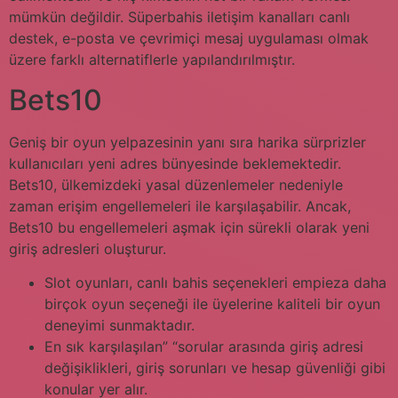
mümkün değildir. Süperbahis iletişim kanalları canlı
destek, e-posta ve çevrimiçi mesaj uygulaması olmak
üzere farklı alternatiflerle yapılandırılmıştır.
Bets10
Geniş bir oyun yelpazesinin yanı sıra harika sürprizler
kullanıcıları yeni adres bünyesinde beklemektedir.
Bets10, ülkemizdeki yasal düzenlemeler nedeniyle
zaman erişim engellemeleri ile karşılaşabilir. Ancak,
Bets10 bu engellemeleri aşmak için sürekli olarak yeni
giriş adresleri oluşturur.
Slot oyunları, canlı bahis seçenekleri empieza daha
birçok oyun seçeneği ile üyelerine kaliteli bir oyun
deneyimi sunmaktadır.
En sık karşılaşılan” “sorular arasında giriş adresi
değişiklikleri, giriş sorunları ve hesap güvenliği gibi
konular yer alır.