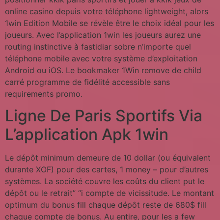
online casino depuis votre téléphone lightweight, alors
1win Edition Mobile se révèle être le choix idéal pour les
joueurs. Avec l’application 1win les joueurs aurez une
routing instinctive à fastidiar sobre n’importe quel
téléphone mobile avec votre système d’exploitation
Android ou iOS. Le bookmaker 1Win remove de child
carré programme de fidélité accessible sans
requirements promo.
Ligne De Paris Sportifs Via
L’application Apk 1win
Le dépôt minimum demeure de 10 dollar (ou équivalent
durante XOF) pour des cartes, 1 money – pour d’autres
systèmes. La société couvre les coûts du client put le
dépôt ou le retrait” “i compte de vicissitude. Le montant
optimum du bonus fill chaque dépôt reste de 680$ fill
chaque compte de bonus. Au entire, pour les a few