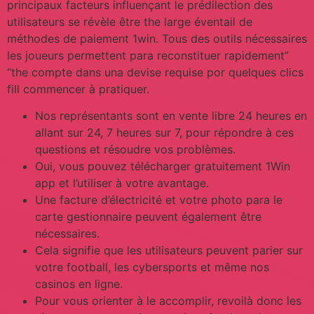
principaux facteurs influençant le prédilection des
utilisateurs se révèle être the large éventail de
méthodes de paiement 1win. Tous des outils nécessaires
les joueurs permettent para reconstituer rapidement”
“the compte dans una devise requise por quelques clics
fill commencer à pratiquer.
Nos représentants sont en vente libre 24 heures en
allant sur 24, 7 heures sur 7, pour répondre à ces
questions et résoudre vos problèmes.
Oui, vous pouvez télécharger gratuitement 1Win
app et l’utiliser à votre avantage.
Une facture d’électricité et votre photo para le
carte gestionnaire peuvent également être
nécessaires.
Cela signifie que les utilisateurs peuvent parier sur
votre football, les cybersports et même nos
casinos en ligne.
Pour vous orienter à le accomplir, revoilà donc les