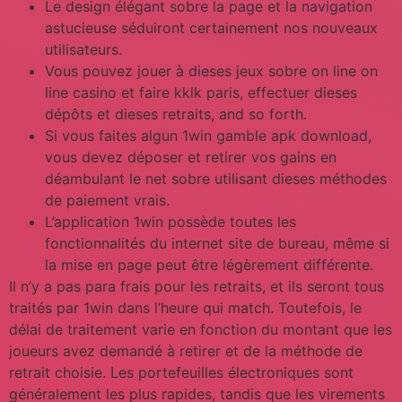
Le design élégant sobre la page et la navigation
astucieuse séduiront certainement nos nouveaux
utilisateurs.
Vous pouvez jouer à dieses jeux sobre on line on
line casino et faire kklk paris, effectuer dieses
dépôts et dieses retraits, and so forth.
Si vous faites algun 1win gamble apk download,
vous devez déposer et retirer vos gains en
déambulant le net sobre utilisant dieses méthodes
de paiement vrais.
L’application 1win possède toutes les
fonctionnalités du internet site de bureau, même si
la mise en page peut être légèrement différente.
Il n’y a pas para frais pour les retraits, et ils seront tous
traités par 1win dans l’heure qui match. Toutefois, le
délai de traitement varie en fonction du montant que les
joueurs avez demandé à retirer et de la méthode de
retrait choisie. Les portefeuilles électroniques sont
généralement les plus rapides, tandis que les virements