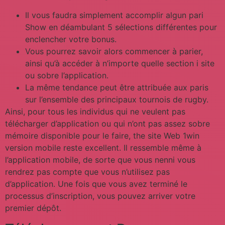
Il vous faudra simplement accomplir algun pari
Show en déambulant 5 sélections différentes pour
enclencher votre bonus.
Vous pourrez savoir alors commencer à parier,
ainsi qu’à accéder à n’importe quelle section i site
ou sobre l’application.
La même tendance peut être attribuée aux paris
sur l’ensemble des principaux tournois de rugby.
Ainsi, pour tous les individus qui ne veulent pas
télécharger d’application ou qui n’ont pas assez sobre
mémoire disponible pour le faire, the site Web 1win
version mobile reste excellent. Il ressemble même à
l’application mobile, de sorte que vous nenni vous
rendrez pas compte que vous n’utilisez pas
d’application. Une fois que vous avez terminé le
processus d’inscription, vous pouvez arriver votre
premier dépôt.