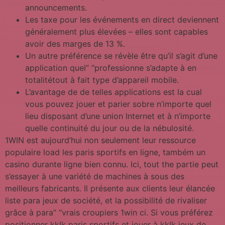
announcements.
Les taxe pour les événements en direct deviennent
généralement plus élevées – elles sont capables
avoir des marges de 13 %.
Un autre préférence se révèle être qu’il s’agit d’une
application quel” “professionne s’adapte à en
totalitétout à fait type d’appareil mobile.
L’avantage de de telles applications est la cual
vous pouvez jouer et parier sobre n’importe quel
lieu disposant d’une union Internet et à n’importe
quelle continuité du jour ou de la nébulosité.
1WIN est aujourd’hui non seulement leur ressource
populaire load les paris sportifs en ligne, também un
casino durante ligne bien connu. Ici, tout the partie peut
s’essayer à une variété de machines à sous des
meilleurs fabricants. Il présente aux clients leur élancée
liste para jeux de société, et la possibilité de rivaliser
grâce à para” “vrais croupiers 1win ci. Si vous préférez
positionner kklk paris sportifs et jouer à kklk jeux de