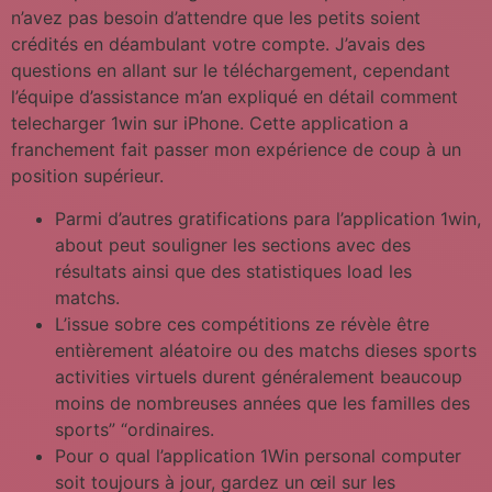
n’avez pas besoin d’attendre que les petits soient
crédités en déambulant votre compte. J’avais des
questions en allant sur le téléchargement, cependant
l’équipe d’assistance m’an expliqué en détail comment
telecharger 1win sur iPhone. Cette application a
franchement fait passer mon expérience de coup à un
position supérieur.
Parmi d’autres gratifications para l’application 1win,
about peut souligner les sections avec des
résultats ainsi que des statistiques load les
matchs.
L’issue sobre ces compétitions ze révèle être
entièrement aléatoire ou des matchs dieses sports
activities virtuels durent généralement beaucoup
moins de nombreuses années que les familles des
sports” “ordinaires.
Pour o qual l’application 1Win personal computer
soit toujours à jour, gardez un œil sur les