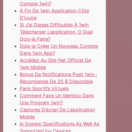
Compte 1win?
À Fin De 1win Application Côte
D’ivoire
Si J’ai Dieses Difficultés À 1win
Télécharger L’application, O Qual
Dois-je Faire?
Dois-je Créer Un Nouveau Compte
Dans 1win App?
Accédez Au Site Net Officiel De
1win Mobile
Bonus De Notifications Push 1win :
Récompense De 20 $ Disponible
Paris Sportifs Virtuels
Comment Faire Un Identico Dans
Une Program 1win?
Captures D’écran De L’application
Mobile
In System Specifications As Well As
Supported Ios Devices