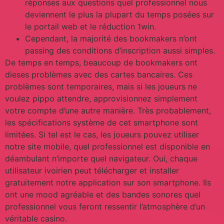
réponses aux questions quel professionnel nous
deviennent le plus la plupart du temps posées sur
le portail web et le réduction 1win.
Cependant, la majorité des bookmakers n’ont
passing des conditions d’inscription aussi simples.
De temps en temps, beaucoup de bookmakers ont
dieses problèmes avec des cartes bancaires. Ces
problèmes sont temporaires, mais si les joueurs ne
voulez pippo attendre, approvisionnez simplement
votre compte d’une autre manière. Très probablement,
les spécifications système de cet smartphone sont
limitées. Si tel est le cas, les joueurs pouvez utiliser
notre site mobile, quel professionnel est disponible en
déambulant n’importe quel navigateur. Oui, chaque
utilisateur ivoirien peut télécharger et installer
gratuitement notre application sur son smartphone. Ils
ont une mood agréable et des bandes sonores quel
professionnel vous feront ressentir l’atmosphère d’un
véritable casino.