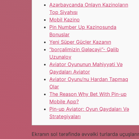
Azərbaycanda Onlayn Kazinoların
Top Siyahısı
Mobil Kazino
Pin Number Up Kazinosunda
Bonuslar
Yeni Süper Güçler Kazanın
“borçalimizin Gələcəyi̇”- Qalib
Uzunalov
Aviator Oyununun Mahiyyəti Və
Qaydaları Aviator
Aviator Oyunu’nu Hardan Tapmaq
Olar
The Reason Why Bet With Pin-up
Mobile App?
Pin-up Aviator: Oyun Qaydaları Və
Strategiyaları
Ekranın sol tərəfində əvvəlki turlarda uçuşları