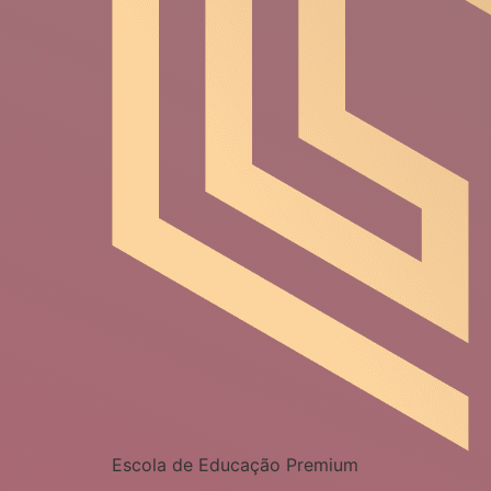
Escola de Educação Premium