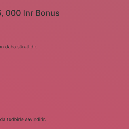
5, 000 Inr Bonus
 daha sürətlidir.
a tədbirlə sevindirir.