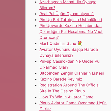
Azərbaycan Manatı Ilə Oynaya
Bilərəm?
Real Pul Üçün Oynamalıyam?
Pin Up Bet Tətbiqinin Üstünlükləri
Pin Upwards Kazino Hesabımdan
Çıxardığım Pul Hesabıma Nə Vaxt
Oturacaq?
Mart Qadınlar Günü 💐
Aviator Oyununu Başqa Harada
Oynaya Bilərsiniz?
Pin-up Casino-dan Nə Qədər Pul
Çıxarmaq Olar?
Bitcoinden Zengin Olanların Listesi
Kazino Barədə Rəyimiz
Registration Around The Official
Site In The Casino Pinup
How To Win In Aviator Game
Pinup Aviator Game Oynamaq Üçün
Fi̇krlər