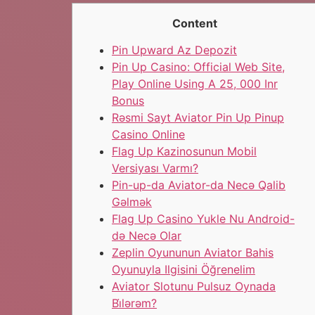
Content
Pin Upward Az Depozit
Pin Up Casino: Official Web Site,
Play Online Using A 25, 000 Inr
Bonus
Rəsmi Sayt Aviator Pin Up Pinup
Casino Online
Flag Up Kazinosunun Mobil
Versiyası Varmı?
Pin-up-da Aviator-da Necə Qalib
Gəlmək
Flag Up Casino Yukle Nu Android-
də Necə Olar
Zeplin Oyununun Aviator Bahis
Oyunuyla Ilgisini Öğrenelim
Aviator Slotunu Pulsuz Oynada
Bi̇lərəm?