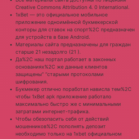
Creative Commons Attribution 4. 0 International.
1xBet — это официальное мобильное
приложение одноимённой букмекерской
конторы для ставок на спорт%2C предназначен
для устройств в базе Android.
Материалы сайта предназначены для граждан
старше 21 незадолго (21 ).
Да%2C наш портал работает в законных
основаниях%2C же данные клиентов
защищены” “старыми протоколами
шифрования.
Букмекер отлично поработал нависла тем%2C
чтобы 1xBet apk приложение работало
максимально быстро же с минимальными
затратами интернет-трафика.
Чтобы обезопасить себя от действий
мошенников%2C пополнять депозит
необходимо только на 1xbet официальном