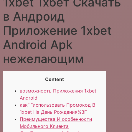
1xbet 1хбет Скачать
в Андроид
Приложение 1xbet
Android Apk
нежелающим
Content
возможность Приложения 1xbet
Android
как” “использовать Промокод В
1xbet На День Рождения%3F
Преимущества И особенности
Мобильного Клиента