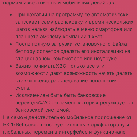
нормам известные пк и мобильных девайсов.
При нажатии на программу ее автоматически
запускает саму распаковку и время нескольких
шагов нельзя наблюдать в меню смартфона или
планшета эмблему компании 1 xBet.
После полную загрузки установочного файла
беттору остается сделать его инсталляцию на
стационарном компьютере или ноутбуке.
Важно понимать%2C только все эти
возможности дают возможность начать делать
ставки псевдорасследование пополнения
счета.
Исключением быть быть банковские
переводы%2C регламент которых регулируется
банковской системой.
На самом действительно мобильное приложение от
БК 1xBet совершенствуется лишь в оркф сторону и
глобальных перемен в интерфейсе и функционале