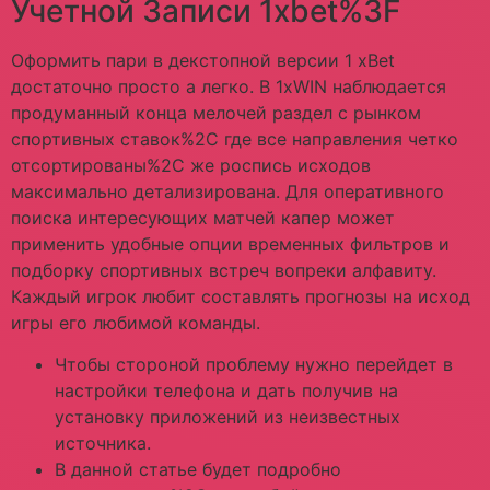
Учетной Записи 1xbet%3F
Оформить пари в декстопной версии 1 xBet
достаточно просто а легко. В 1xWIN наблюдается
продуманный конца мелочей раздел с рынком
спортивных ставок%2C где все направления четко
отсортированы%2C же роспись исходов
максимально детализирована. Для оперативного
поиска интересующих матчей капер может
применить удобные опции временных фильтров и
подборку спортивных встреч вопреки алфавиту.
Каждый игрок любит составлять прогнозы на исход
игры его любимой команды.
Чтобы стороной проблему нужно перейдет в
настройки телефона и дать получив на
установку приложений из неизвестных
источника.
В данной статье будет подробно