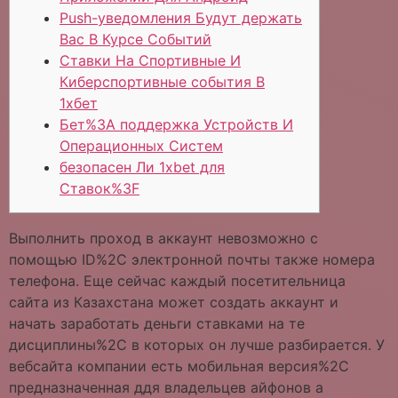
Push-уведомления Будут держать
Вас В Курсе Событий
Ставки На Спортивные И
Киберспортивные события В
1хбет
Бет%3A поддержка Устройств И
Операционных Систем
безопасен Ли 1xbet для
Ставок%3F
Выполнить проход в аккаунт невозможно с
помощью ID%2C электронной почты также номера
телефона. Еще сейчас каждый посетительница
сайта из Казахстана может создать аккаунт и
начать заработать деньги ставками на те
дисциплины%2C в которых он лучше разбирается. У
вебсайта компании есть мобильная версия%2C
предназначенная ддя владельцев айфонов а