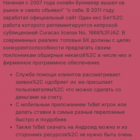
Начиная с 2007 года онлайн букмекер вышел на
рынок и смело объявил” “о себе. В 2011 году
заработал официальный сайт Один икс Бет%2C
работа которого регламентируется кипрской
сублицензией Curacao license No. 1668%2FJAZ. В
современных реалиях топовые БК должны с целях
конкурентоспособности предлагать своим
поклонникам обширные никакой%2C в числе них и
фирменное программное обеспечение.
Служба помощи клиентов рассматривает
заявки%2C одобряет их же присылает
пользователям%2C что можно сделать со
деньгами на счету.
С мобильным приложением 1хBet игрок или
делать ставки в самые разные переломные
быстро и поудобнее.
Также 1xBet скачать на Андроид можно и из
сторонних ресурсов%2C не нужно быть очень