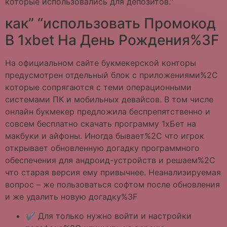
которые использовались для депозитов.”
как” “использовать Промокод
В 1xbet На День Рождения%3F
На официальном сайте букмекерской конторы
предусмотрен отдельный блок с приложениями%2C
которые сопрягаются с теми операционными
системами ПК и мобильных девайсов. В том числе
онлайн букмекер предложила беспрепятственно и
совсем бесплатно скачать программу 1хБет на
макбуки и айфоны. Иногда бывает%2C что игрок
открывает обновленную догадку программного
обеспечения для андроид-устройств и решаем%2C
что старая версия ему привычнее. Неанализируемая
вопрос – же пользоваться софтом после обновления
и же удалить новую догадку%3F
✔️ Для только нужно войти и настройки