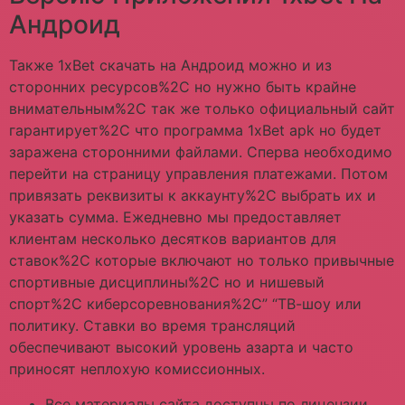
Андроид
Также 1xBet скачать на Андроид можно и из
сторонних ресурсов%2C но нужно быть крайне
внимательным%2C так же только официальный сайт
гарантирует%2C что программа 1xBet apk но будет
заражена сторонними файлами. Сперва необходимо
перейти на страницу управления платежами. Потом
привязать реквизиты к аккаунту%2C выбрать их и
указать сумма. Ежедневно мы предоставляет
клиентам несколько десятков вариантов для
ставок%2C которые включают но только привычные
спортивные дисциплины%2C но и нишевый
спорт%2C киберсоревнования%2C” “ТВ-шоу или
политику. Ставки во время трансляций
обеспечивают высокий уровень азарта и часто
приносят неплохую комиссионных.
Все материалы сайта доступны по лицензии