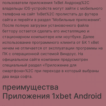
пользователи приложения 1xBet Андроид%2C
владельцы iOS-устройств могут зайти с мобильного
телефона на сайт 1хBet%2C пролистать до футера
сайта и перейти в раздел “Мобильные приложения”.
После полную загрузки установочного файла
беттору остается сделать его инсталляцию и
стационарном компьютере или ноутбуке. Далее
использование программного клиента от БК 1 xBet
ничем не отличается от эксплуатации программы на
ПК с операционной системой Виндоус. На
официальном сайте компании предусмотрен
специальный раздел «Приложение для
смартфона»%2C при переходе в который выбраны
два вида софта.
преимущества
Приложения 1xbet Android