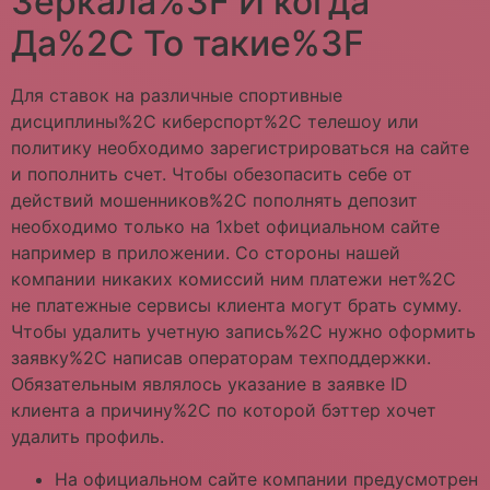
Зеркала%3F И когда
Да%2C То такие%3F
Для ставок на различные спортивные
дисциплины%2C киберспорт%2C телешоу или
политику необходимо зарегистрироваться на сайте
и пополнить счет. Чтобы обезопасить себе от
действий мошенников%2C пополнять депозит
необходимо только на 1xbet официальном сайте
например в приложении. Со стороны нашей
компании никаких комиссий ним платежи нет%2C
не платежные сервисы клиента могут брать сумму.
Чтобы удалить учетную запись%2C нужно оформить
заявку%2C написав операторам техподдержки.
Обязательным являлось указание в заявке ID
клиента а причину%2C по которой бэттер хочет
удалить профиль.
На официальном сайте компании предусмотрен