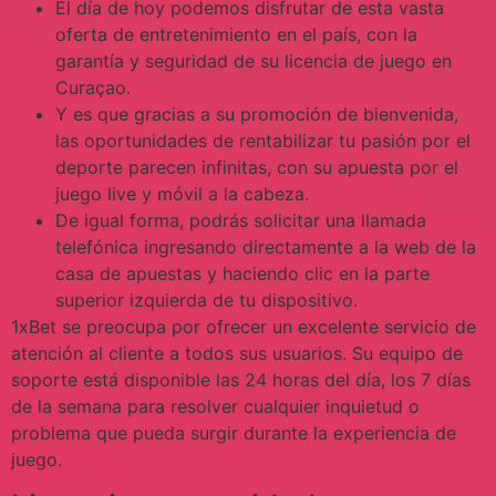
El día de hoy podemos disfrutar de esta vasta
oferta de entretenimiento en el país, con la
garantía y seguridad de su licencia de juego en
Curaçao.
Y es que gracias a su promoción de bienvenida,
las oportunidades de rentabilizar tu pasión por el
deporte parecen infinitas, con su apuesta por el
juego live y móvil a la cabeza.
De igual forma, podrás solicitar una llamada
telefónica ingresando directamente a la web de la
casa de apuestas y haciendo clic en la parte
superior izquierda de tu dispositivo.
1xBet se preocupa por ofrecer un excelente servicio de
atención al cliente a todos sus usuarios. Su equipo de
soporte está disponible las 24 horas del día, los 7 días
de la semana para resolver cualquier inquietud o
problema que pueda surgir durante la experiencia de
juego.