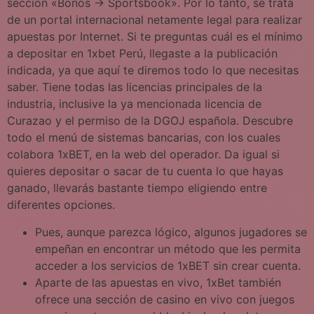
sección «Bonos → Sportsbook». Por lo tanto, se trata
de un portal internacional netamente legal para realizar
apuestas por Internet. Si te preguntas cuál es el mínimo
a depositar en 1xbet Perú, llegaste a la publicación
indicada, ya que aquí te diremos todo lo que necesitas
saber. Tiene todas las licencias principales de la
industria, inclusive la ya mencionada licencia de
Curazao y el permiso de la DGOJ española. Descubre
todo el menú de sistemas bancarias, con los cuales
colabora 1xBET, en la web del operador. Da igual si
quieres depositar o sacar de tu cuenta lo que hayas
ganado, llevarás bastante tiempo eligiendo entre
diferentes opciones.
Pues, aunque parezca lógico, algunos jugadores se
empeñan en encontrar un método que les permita
acceder a los servicios de 1xBET sin crear cuenta.
Aparte de las apuestas en vivo, 1xBet también
ofrece una sección de casino en vivo con juegos