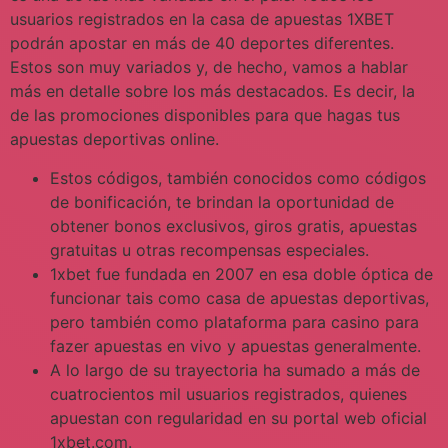
usuarios registrados en la casa de apuestas 1XBET
podrán apostar en más de 40 deportes diferentes.
Estos son muy variados y, de hecho, vamos a hablar
más en detalle sobre los más destacados. Es decir, la
de las promociones disponibles para que hagas tus
apuestas deportivas online.
Estos códigos, también conocidos como códigos
de bonificación, te brindan la oportunidad de
obtener bonos exclusivos, giros gratis, apuestas
gratuitas u otras recompensas especiales.
1xbet fue fundada en 2007 en esa doble óptica de
funcionar tais como casa de apuestas deportivas,
pero también como plataforma para casino para
fazer apuestas en vivo y apuestas generalmente.
A lo largo de su trayectoria ha sumado a más de
cuatrocientos mil usuarios registrados, quienes
apuestan con regularidad en su portal web oficial
1xbet.com.