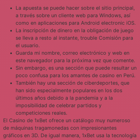
La apuesta se puede hacer sobre el sitio principal,
a través sobre un cliente web para Windows, así
como en aplicaciones para Android electronic iOS.
La inscripción de dinero en la obligación de juego
se lleva a resto al instante, trouble Comisión para
el usuario.
Guarda mi nombre, correo electrónico y web en
este navegador para la próxima vez que comente.
Sin embargo, es una sección que puede resultar un
poco confusa para los amantes de casino en Perú.
También hay una sección de ciberdeportes, que
han sido especialmente populares en los dos
últimos años debido a la pandemia y a la
imposibilidad de celebrar partidos y
competiciones reales.
El Casino de 1xBet ofrece un catálogo muy numeroso
de máquinas tragamonedas con impresionantes
gráficos en 3D. De igual manera, 1xBet usa la tecnología