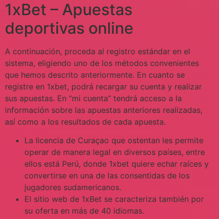
1xBet – Apuestas
deportivas online
A continuación, proceda al registro estándar en el
sistema, eligiendo uno de los métodos convenientes
que hemos descrito anteriormente. En cuanto se
registre en 1xbet, podrá recargar su cuenta y realizar
sus apuestas. En “mi cuenta” tendrá acceso a la
información sobre las apuestas anteriores realizadas,
así como a los resultados de cada apuesta.
La licencia de Curaçao que ostentan les permite
operar de manera legal en diversos países, entre
ellos está Perú, donde 1xbet quiere echar raíces y
convertirse en una de las consentidas de los
jugadores sudamericanos.
El sitio web de 1xBet se caracteriza también por
su oferta en más de 40 idiomas.