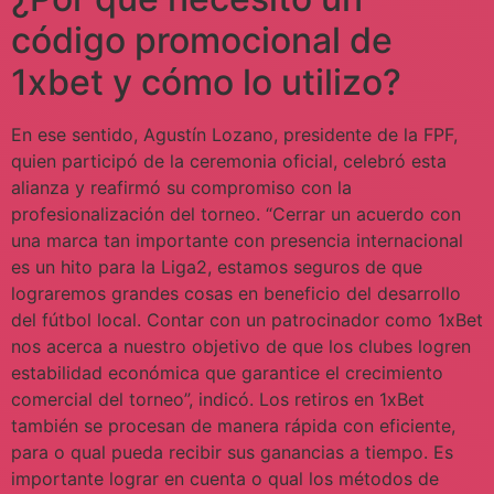
código promocional de
1xbet y cómo lo utilizo?
En ese sentido, Agustín Lozano, presidente de la FPF,
quien participó de la ceremonia oficial, celebró esta
alianza y reafirmó su compromiso con la
profesionalización del torneo. “Cerrar un acuerdo con
una marca tan importante con presencia internacional
es un hito para la Liga2, estamos seguros de que
lograremos grandes cosas en beneficio del desarrollo
del fútbol local. Contar con un patrocinador como 1xBet
nos acerca a nuestro objetivo de que los clubes logren
estabilidad económica que garantice el crecimiento
comercial del torneo”, indicó. Los retiros en 1xBet
también se procesan de manera rápida con eficiente,
para o qual pueda recibir sus ganancias a tiempo. Es
importante lograr en cuenta o qual los métodos de