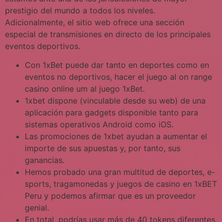
prestigio del mundo a todos los niveles.
Adicionalmente, el sitio web ofrece una sección
especial de transmisiones en directo de los principales
eventos deportivos.
Con 1xBet puede dar tanto en deportes como en
eventos no deportivos, hacer el juego al on range
casino online um al juego 1xBet.
1xbet dispone (vinculable desde su web) de una
aplicación para gadgets disponible tanto para
sistemas operativos Android como iOS.
Las promociones de 1xbet ayudan a aumentar el
importe de sus apuestas y, por tanto, sus
ganancias.
Hemos probado una gran multitud de deportes, e-
sports, tragamonedas y juegos de casino en 1xBET
Peru y podemos afirmar que es un proveedor
genial.
En total, podrías usar más de 40 tokens diferentes,