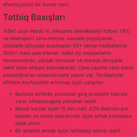
əhəmiyyətsiz bir bonus verir.
Tətbiq Baxışları
1xBet uzun illərdir ki, inkişafını dəstəklədiyi futbol, UFC
və kibersport üzrə mərclər xüsusilə populyardır.
Gündəlik dünyada azarkeşləri 90+ idman hadisələrinə
1000+ mərc edə bilərlər. 1xBet-öz müştərilərini
həvəsləndirən, yüksək bonuslar və maraqlı aksiyalar
təklif edən etibarlı bukmekerdir. Canlı yayımlı canlı bahis
pərəstişkarları arasında canlı yayım var. Tərtibatçılar
efirlərin keyfiyyətini artırmaq üçün çalışırlar.
Bununla birlikdə, potensial giriş problemi halında
zərər olmayacağına zəmanət verilir.
Manat kartlar üçün 15 min rubl, AZN elektron pul
kisələri və mobil operatorlar üçün şirkət komissiya
tələb etmir.
Bir əmanət etmək üçün istifadəçi adınızı daxil