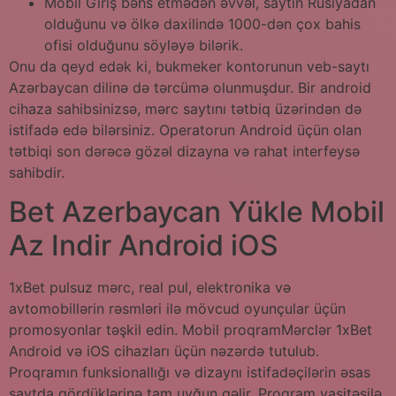
Mobil Giriş bəhs etmədən əvvəl, saytın Rusiyadan
olduğunu və ölkə daxilində 1000-dən çox bahis
ofisi olduğunu söyləyə bilərik.
Onu da qeyd edək ki, bukmeker kontorunun veb-saytı
Azərbaycan dilinə də tərcümə olunmuşdur. Bir android
cihaza sahibsinizsə, mərc saytını tətbiq üzərindən də
istifadə edə bilərsiniz. Operatorun Android üçün olan
tətbiqi son dərəcə gözəl dizayna və rahat interfeysə
sahibdir.
Bet Azerbaycan Yükle Mobil
Az Indir Android iOS
1xBet pulsuz mərc, real pul, elektronika və
avtomobillərin rəsmləri ilə mövcud oyunçular üçün
promosyonlar təşkil edin. Mobil proqramMərclər 1xBet
Android və iOS cihazları üçün nəzərdə tutulub.
Proqramın funksionallığı və dizaynı istifadəçilərin əsas
saytda gördüklərinə tam uyğun gəlir. Proqram vasitəsilə