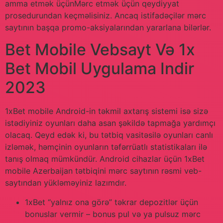
amma etmək üçünMərc etmək üçün qeydiyyat
prosedurundan keçməlisiniz. Ancaq istifadəçilər mərc
saytının başqa promo-aksiyalarından yararlana bilərlər.
Bet Mobile Vebsayt Və 1x
Bet Mobil Uygulama Indir
2023
1xBet mobile Android-in təkmil axtarış sistemi isə sizə
istədiyiniz oyunları daha asan şəkildə tapmağa yardımçı
olacaq. Qeyd edək ki, bu tətbiq vasitəsilə oyunları canlı
izləmək, həmçinin oyunların təfərrüatlı statistikaları ilə
tanış olmaq mümkündür. Android cihazlar üçün 1xBet
mobile Azerbaijan tətbiqini mərc saytının rəsmi veb-
saytından yükləməyiniz lazımdır.
1xBet “yalnız ona görə” təkrar depozitlər üçün
bonuslar vermir – bonus pul və ya pulsuz mərc