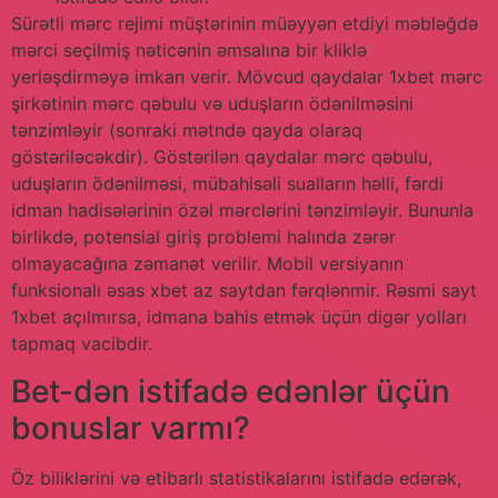
Sürətli mərc rejimi müştərinin müəyyən etdiyi məbləğdə
mərci seçilmiş nəticənin əmsalına bir kliklə
yerləşdirməyə imkan verir. Mövcud qaydalar 1xbet mərc
şirkətinin mərc qəbulu və uduşların ödənilməsini
tənzimləyir (sonraki mətndə qayda olaraq
göstəriləcəkdir). Göstərilən qaydalar mərc qəbulu,
uduşların ödənilməsi, mübahisəli sualların həlli, fərdi
idman hadisələrinin özəl mərclərini tənzimləyir. Bununla
birlikdə, potensial giriş problemi halında zərər
olmayacağına zəmanət verilir. Mobil versiyanın
funksionalı əsas xbet az saytdan fərqlənmir. Rəsmi sayt
1xbet açılmırsa, idmana bahis etmək üçün digər yolları
tapmaq vacibdir.
Bet-dən istifadə edənlər üçün
bonuslar varmı?
Öz biliklərini və etibarlı statistikalarını istifadə edərək,