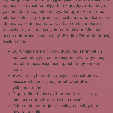
oyunçular ən vacib əməliyyatları – qeydiyyatdan keçə,
yoxlamadan keçə, pul əməliyyatları apara və mərc edə
bilərlər. 1xBet az proqramı vasitəsilə mərc edənlər nəinki
idmana və e-idmana mərc edə, həm də kazinolara və
televiziya oyunlarına çıxış əldə edə bilərlər. Minimum
hesab doldurulmasının məbləği 50-dir AZN bütün ödəniş
üsulları üçün.
Bu funksiya mərcin qoyulduğu hadisənin yekun
nəticəsi müəyyən edilməmişdən əvvəl qoyulmuş
mərclərin hesablaşmasını qəbul etməyə imkan
verir.
Əvvəlcə saytın mobil versiyasına daxil olub alt
hissəsinə keçməlisiniz, mobil tətbiqetməni
yükləmək üçün link.
Digər online bahis saytlarından fərqli olaraq,
minimum depozit dərəcəsi çox aşağı.
Tələb məlumatlar girilsə maliyyə əməliyyatları
həyata keçirilir.