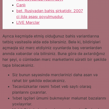
Canlı
bet, Rusiyadan bahis şirkətidir. 2007
ci ildə əsası qoyulmuşdur.
LIVE Mərclər
Ayrıca keçmişdə etmiş olduğunuz bahis variantlarına
tətbiq vasitəsilə əldə edə bilərsiniz. Belə ki, bildirişləri
açmaqla siz mərc etdiyiniz oyunlarda baş verənlərdən
anında xəbərdar ola bilirsiniz. Buna görə də axtardığınız
hər şeyi, o cümlədən mərc marketlərini sürətli bir şəkildə
tapa biləcəksiniz.
Siz bunun sayəsində mərclərinizi daha asan və
rahat bir şəkildə edəcəksiniz.
Təcavüzkarlar rəsmi 1xbet veb saytı olaraq
planlarını çıxarırlar.
1xbet işçiləri ümumi bukmeyker məlumat bazalarını
yoxlayırlar.