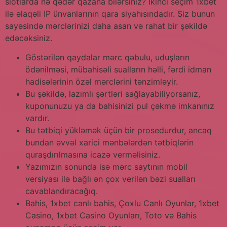
slotlarda nə qədər qazana bilərsiniz? İkinci seçim 1xbet
ilə əlaqəli IP ünvanlarının qara siyahısındadır. Siz bunun
sayəsində mərclərinizi daha asan və rahat bir şəkildə
edəcəksiniz.
Göstərilən qaydalar mərc qəbulu, uduşların
ödənilməsi, mübahisəli sualların həlli, fərdi idman
hadisələrinin özəl mərclərini tənzimləyir.
Bu şəkildə, lazımlı şərtləri sağlayabiliyorsanız,
kuponunuzu ya da bahisinizi pul çəkmə imkanınız
vardır.
Bu tətbiqi yükləmək üçün bir prosedurdur, ancaq
bundan əvvəl xarici mənbələrdən tətbiqlərin
quraşdırılmasına icazə verməlisiniz.
Yazımızın sonunda isə mərc saytının mobil
versiyası ilə bağlı ən çox verilən bəzi sualları
cavablandıracağıq.
Bahis, 1xbet canlı bahis, Çoxlu Canlı Oyunlar, 1xbet
Casino, 1xbet Casino Oyunları, Toto və Bahis