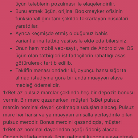
üçün tələblərin pozulması ilə əlaqələndirilir.
Bunu etmək üçün, orijinal Bookmeyker ofisinin
funksionallığını tam şəkildə təkrarlayan nüsxələri
yaratdılar.
Ayrıca keçmişdə etmiş olduğunuz bahis
variantlarına tətbiq vasitəsilə əldə edə bilərsiniz.
Onun həm mobil veb-saytı, həm də Android və iOS
üçün olan tətbiqləri istifadəçilərin rahatlığı əsas
götürülərək tərtib edilib.
Təklifin mənası ondadır ki, oyunçu hansı sığorta
almaq istədiyinə görə bir anda müəyyən əlavə
məbləğ ödəməlidir.
1xBet az pulsuz mərclər şəklində heç bir depozit bonusu
vermir. Bir mərc qazanarkən, müştəri 1xBet pulsuz
mərcin nominal dəyəri çıxılmaqla uduşları alacaq. Pulsuz
mərc hər hansı və ya müəyyən əmsalla yerləşdirilə bilən
pulsuz mərcdir. Bonus mərcini qazandıqda, müştəri
1xBet az nominal dəyərindən aşağı ödəniş alacaq.
Ondan istifadə etmək üçün nəticəni kupona əlavə etmək