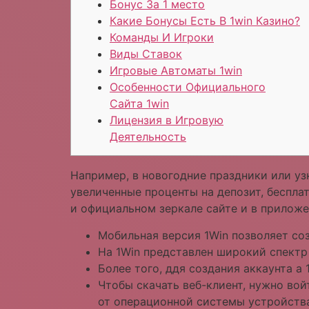
Бонус За 1 место
Какие Бонусы Есть В 1win Казино?
Команды И Игроки
Виды Ставок
Игровые Автоматы 1win
Особенности Официального
Сайта 1win
Лицензия в Игровую
Деятельность
Например, в новогодние праздники или у
увеличенные проценты на депозит, беспл
и официальном зеркале сайте и в приложе
Мобильная версия 1Win позволяет со
На 1Win представлен широкий спектр
Более того, ддя создания аккаунта а
Чтобы скачать веб-клиент, нужно вой
от операционной системы устройства