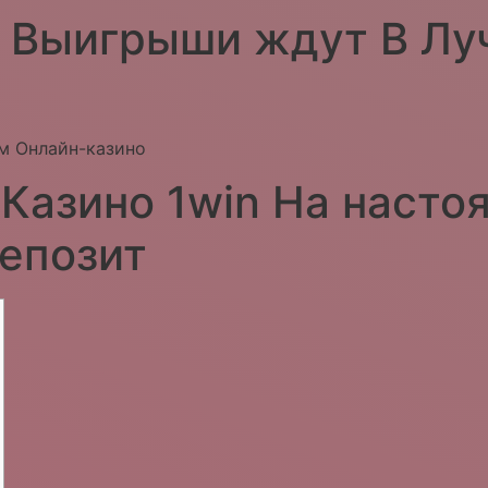
и Выигрыши ждут В Л
м Онлайн-казино
 Казино 1win На насто
епозит