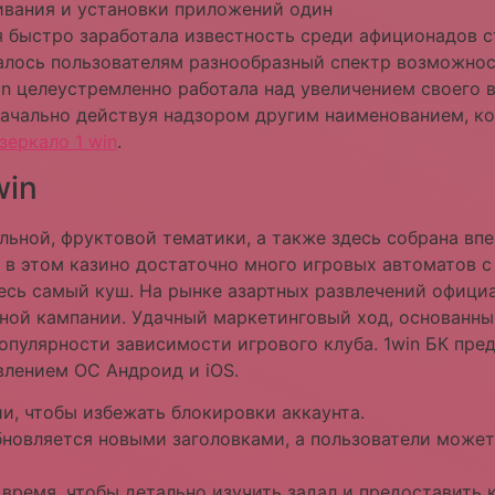
ивания и установки приложений один
я быстро заработала известность среди афиционадов ст
алось пользователям разнообразный спектр возможност
Win целеустремленно работала над увеличением своего 
начально действуя надзором другим наименованием, ко
зеркало 1 win
.
win
льной, фруктовой тематики, а также здесь собрана вп
 в этом казино достаточно много игровых автоматов 
есь самый куш. На рынке азартных развлечений офици
ной кампании. Удачный маркетинговый ход, основанный
опулярности зависимости игрового клуба. 1win БК пре
лением ОС Андроид и iOS.
и, чтобы избежать блокировки аккаунта.
бновляется новыми заголовками, а пользователи может
время, чтобы детально изучить задал и предоставить 