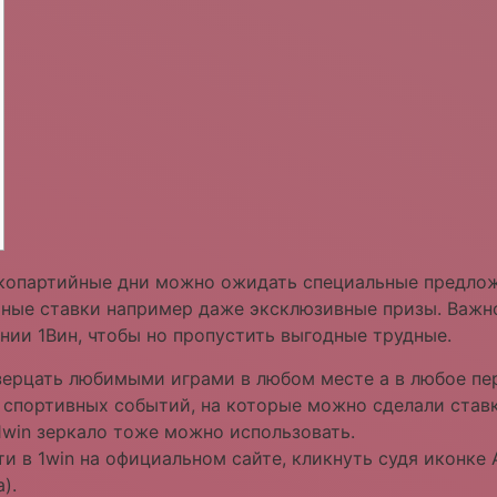
зкопартийные дни можно ожидать специальные предложе
атные ставки например даже эксклюзивные призы. Важ
нии 1Вин, чтобы но пропустить выгодные трудные.
зерцать любимыми играми в любом месте а в любое пе
 спортивных событий, на которые можно сделали ставк
 1win зеркало тоже можно использовать.
ти в 1win на официальном сайте, кликнуть судя иконке
).