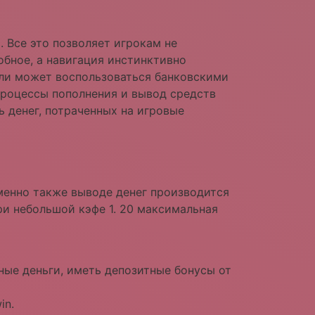
. Все это позволяет игрокам не
бное, а навигация инстинктивно
ели может воспользоваться банковскими
роцессы пополнения и вывод средств
ь денег, потраченных на игровые
именно также выводе денег производится
ри небольшой кэфе 1. 20 максимальная
ные деньги, иметь депозитные бонусы от
in.