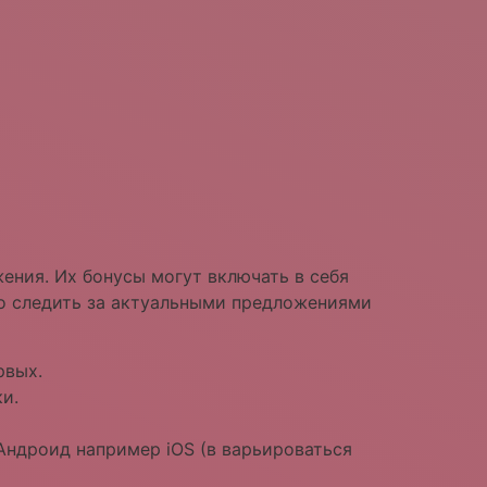
ния. Их бонусы могут включать в себя
но следить за актуальными предложениями
рвых.
и.
 Андроид например iOS (в варьироваться